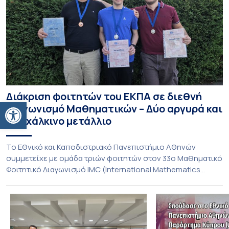
Διάκριση φοιτητών του ΕΚΠΑ σε διεθνή
Ανοίξτε τη γραμμή εργαλείων
διαγωνισμό Μαθηματικών – Δύο αργυρά και
ένα χάλκινο μετάλλιο
To Εθνικό και Καποδιστριακό Πανεπιστήμιο Αθηνών
συμμετείχε με ομάδα τριών φοιτητών στον 33ο Μαθηματικό
Φοιτητικό Διαγωνισμό IMC (International Mathematics
Competition), ο οποίος πραγματοποιήθηκε στις 29 και 30
Ιουλίου στο Blagoevgrad της Βουλγαρίας. Σε αυτόν
συμμετείχαν 447 φοιτητές εκπροσωπώντας 135
πανεπιστήμια από 46 χώρες. Από την Ελλάδα, συμμετείχαν
επίσης το Εθνικό Μετσόβιο Πολυτεχνείο, το Αριστοτέλειο