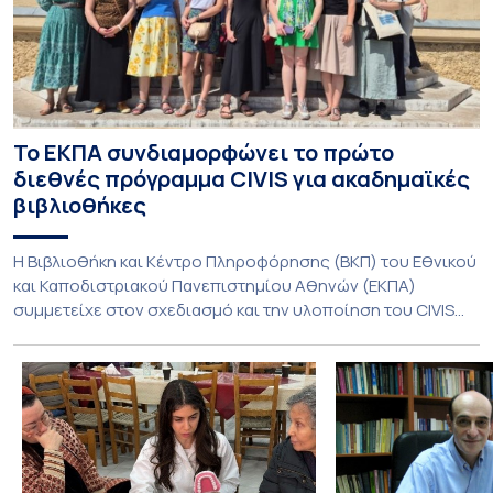
Το ΕΚΠΑ συνδιαμορφώνει το πρώτο
διεθνές πρόγραμμα CIVIS για ακαδημαϊκές
βιβλιοθήκες
Η Βιβλιοθήκη και Κέντρο Πληροφόρησης (ΒΚΠ) του Εθνικού
και Καποδιστριακού Πανεπιστημίου Αθηνών (ΕΚΠΑ)
συμμετείχε στον σχεδιασμό και την υλοποίηση του CIVIS
Blended Intensive Programme (BIP) με τίτλο «Transformative
Libraries and Participatory Culture” (IMOTION), το οποίο
πραγματοποιήθηκε με διαδικτυακές και δια ζώσης
εκπαιδευτικές δράσεις από τις 3 Ιουνίου έως τις 10 Ιουλίου
2026. Το πρόγραμμα αποτελεί […]