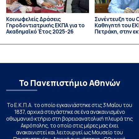
Κοινωφελείς Δράσεις
Συνέντευξη του 
Γηροδοντιατρικής ΕΚΠΑ για το
Καθηγητή του ΕΚΠ
Ακαδημαϊκό Έτος 2025-26
Πετράκη, στην ε
“Update” στην Ε
Το Πανεπιστήμιο Αθηνών
Το Ε.Κ.Π.Α. το οποίο εγκαινιάστηκε στις 3 Μαΐου του
1837, αρχικά στεγάστηκε σε ένα ανακαινισμένο
οθωμανικό κτήριο στη βορειοανατολική πλευρά της
Ακρόπολης, το οποίο στις μέρες μας έχει
ανακαινιστεί και λειτουργεί ως Μουσείο του