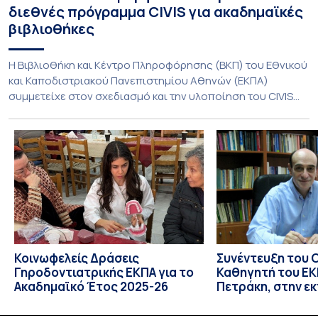
διεθνές πρόγραμμα CIVIS για ακαδημαϊκές
βιβλιοθήκες
Η Βιβλιοθήκη και Κέντρο Πληροφόρησης (ΒΚΠ) του Εθνικού
και Καποδιστριακού Πανεπιστημίου Αθηνών (ΕΚΠΑ)
συμμετείχε στον σχεδιασμό και την υλοποίηση του CIVIS
Blended Intensive Programme (BIP) με τίτλο «Transformative
Libraries and Participatory Culture” (IMOTION), το οποίο
πραγματοποιήθηκε με διαδικτυακές και δια ζώσης
εκπαιδευτικές δράσεις από τις 3 Ιουνίου έως τις 10 Ιουλίου
2026. Το πρόγραμμα αποτελεί […]
Κοινωφελείς Δράσεις
Συνέντευξη του 
Γηροδοντιατρικής ΕΚΠΑ για το
Καθηγητή του ΕΚΠ
Ακαδημαϊκό Έτος 2025-26
Πετράκη, στην ε
“Update” στην Ε