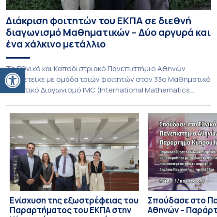
Διάκριση φοιτητών του ΕΚΠΑ σε διεθνή
διαγωνισμό Μαθηματικών – Δύο αργυρά και
ένα χάλκινο μετάλλιο
Ανοίξτε τη γραμμή εργαλείων
To Εθνικό και Καποδιστριακό Πανεπιστήμιο Αθηνών
συμμετείχε με ομάδα τριών φοιτητών στον 33ο Μαθηματικό
Φοιτητικό Διαγωνισμό IMC (International Mathematics
Competition), ο οποίος πραγματοποιήθηκε στις 29 και 30
Ιουλίου στο Blagoevgrad της Βουλγαρίας. Σε αυτόν
συμμετείχαν 447 φοιτητές εκπροσωπώντας 135
πανεπιστήμια από 46 χώρες. Από την Ελλάδα, συμμετείχαν
επίσης το Εθνικό Μετσόβιο Πολυτεχνείο, το Αριστοτέλειο
Πανεπιστήμιο […]
Ενίσχυση της εξωστρέφειας του
Σπούδασε στο Π
Παραρτήματος του ΕΚΠΑ στην
Αθηνών – Παράρ