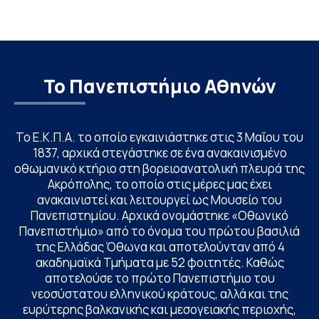
Το Πανεπιστήμιο Αθηνών
Το Ε.Κ.Π.Α. το οποίο εγκαινιάστηκε στις 3 Μαΐου του
1837, αρχικά στεγάστηκε σε ένα ανακαινισμένο
οθωμανικό κτήριο στη βορειοανατολική πλευρά της
Ακρόπολης, το οποίο στις μέρες μας έχει
ανακαινιστεί και λειτουργεί ως Μουσείο του
Πανεπιστημίου. Αρχικά ονομάστηκε «Οθωνικό
Πανεπιστήμιο» από το όνομα του πρώτου βασιλιά
της Ελλάδας Όθωνα και αποτελούνταν από 4
ακαδημαϊκά Τμήματα με 52 φοιτητές. Καθώς
αποτελούσε το πρώτο Πανεπιστήμιο του
νεοσύστατου ελληνικού κράτους, αλλά και της
ευρύτερης βαλκανικής και μεσογειακής περιοχής,