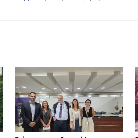
Π
ευρωπαϊκής ιστορίας στο τμήμα Πολιτικής
Ι
Επιστήμης και Δημόσιας Διοίκησης του Εθνικού
Π
και Καποδιστριακού Πανεπιστημίου Αθηνών
Π
Ζηνοβίας (Τζένης) Λιαλιούτη, με τίτλο «Ηγεσία
και Επιστήμη. Ο Γιάγκος Πεσμαζόγλου και η
τα
Διπλωματία των Ιδεών, 1954-1974». Το βιβλίο
διερευνά τον ρόλο της […]