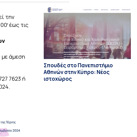
εί την
00′ έως τις
ων
υ με άμεση
Σπουδές στο Πανεπιστήμιο
Αθηνών στην Κύπρο: Νέος
27 7623 ή
ιστοχώρος
024.