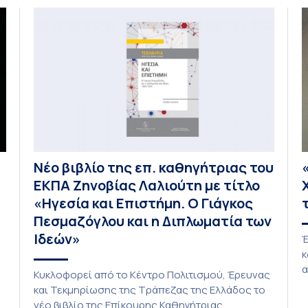
σ
π
ο
μ
Νέο βιβλίο της επ. καθηγήτριας του
ΕΚΠΑ Ζηνοβίας Λαλιούτη με τίτλο
«Ηγεσία και Επιστήμη. Ο Γιάγκος
Πεσμαζόγλου και η Διπλωματία των
Ιδεών»
Έ
κ
α
Κυκλοφορεί από το Κέντρο Πολιτισμού, Έρευνας
π
και Τεκμηρίωσης της Τράπεζας της Ελλάδος το
Κ
νέο βιβλίο της Επίκουρης Καθηγήτριας