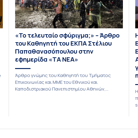
«Το τελευταίο σφύριγμα;» – Άρθρο
του Καθηγητή του ΕΚΠΑ Στέλιου
Παπαθανασόπουλου στην
εφημερίδα «ΤΑ ΝΕΑ»
e
Άρθρο γνώμης του Καθηγητή του Τμήματος
Επικοινωνίας και ΜΜΕ του Εθνικού και
Καποδιστριακού Πανεπιστημίου Αθηνών,
Η
Στέλιου Παπαθανασόπουλου με τίτλο «Το
π
τελευταίο σφύριγμα;» φιλοξενείται στην
s
εφημερίδα «ΤΑ ΝΕΑ». «Το τελευταίο σφύριγμα;»
κ
(Εφημερίδα ΤΑ ΝΕΑ) Η άποψη ότι το Μουντιάλ
π
του 2026 θα αποτελέσει το «τελευταίο μεγάλο
ο
τηλεοπτικό γεγονός σε απευθείας σύνδεση»
κ
φαντάζει υπερβολική. Οι τηλεοπτικοί σταθμοί […]