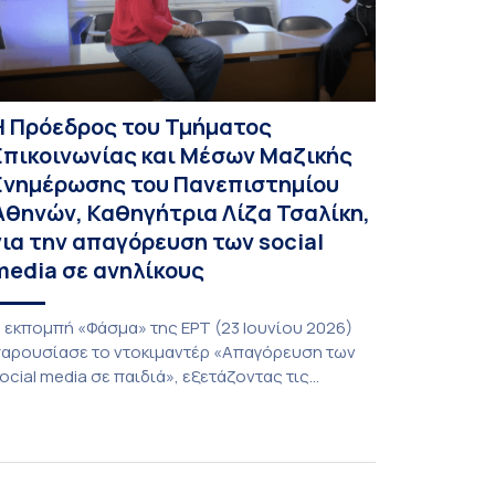
Η Πρόεδρος του Τμήματος
Επικοινωνίας και Μέσων Μαζικής
Ενημέρωσης του Πανεπιστημίου
Αθηνών, Καθηγήτρια Λίζα Τσαλίκη,
για την απαγόρευση των social
media σε ανηλίκους
 εκπομπή «Φάσμα» της ΕΡΤ (23 Ιουνίου 2026)
αρουσίασε το ντοκιμαντέρ «Απαγόρευση των
ocial media σε παιδιά», εξετάζοντας τις
οινωνικές, ψυχολογικές και θεσμικές
ροεκτάσεις ενός ζητήματος που απασχολεί
λοένα και περισσότερο γονείς, εκπαιδευτικούς
αι φορείς χάραξης πολιτικής. Στο επίκεντρο της