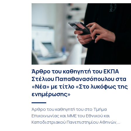
Σπυριδούλα Βαρλοκώστα, παρουσίασε το
LexiGram, ένα καινοτόμο, σταθμισμένο εργαλεί
αξιολόγησης των λεξικών και γραμματικών
διαταραχών σε ελληνόφωνους ασθενείς με
αφασία. Η αφασία είναι επίκτητη γλωσσική […]
Άρθρο του καθηγητή του ΕΚΠΑ
Στέλιου Παπαθανασόπουλου στα
«Νέα» με τίτλο «Στο λυκόφως της
ενημέρωσης»
Άρθρο του καθηγητή του στο Τμήμα
Επικοινωνίας και ΜΜΕ του Εθνικού και
Καποδιστριακού Πανεπιστημίου Αθηνών,
Στέλιου Παπαθανασόπουλου, με τίτλο «Στο