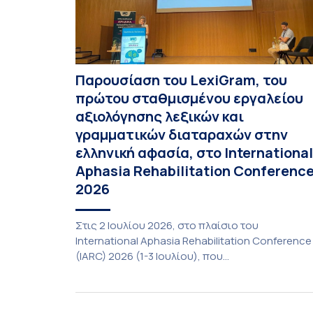
Παρουσίαση του LexiGram, του
πρώτου σταθμισμένου εργαλείου
αξιολόγησης λεξικών και
γραμματικών διαταραχών στην
ελληνική αφασία, στο International
Aphasia Rehabilitation Conferenc
2026
Στις 2 Ιουλίου 2026, στο πλαίσιο του
International Aphasia Rehabilitation Conference
(IARC) 2026 (1-3 Ιουλίου), που
πραγματοποιήθηκε στην Αθήνα, η καθηγήτρια
του Τμήματος Φιλολογίας του Εθνικού και
Καποδιστριακού Πανεπιστημίου Αθηνών,