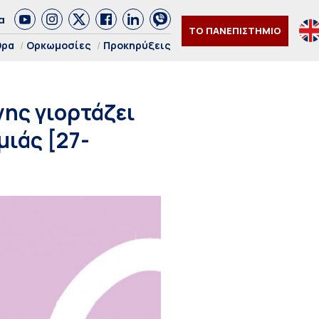
α
ΤΟ ΠΑΝΕΠΙΣΤΗΜΙΟ
θρα
Ορκωμοσίες
Προκηρύξεις
νης γιορτάζει
μιάς [27-