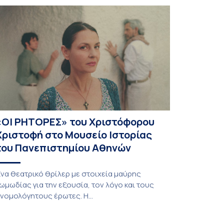
υζήτησης βρέθηκε το ερώτημα κατά πόσο οι
εριορισμοί ή οι απαγορεύσεις χρήσης των
έσων κοινωνικής […]
«ΟΙ ΡΗΤΟΡΕΣ» του Χριστόφορου
Χριστοφή στο Μουσείο Ιστορίας
του Πανεπιστημίου Αθηνών
να θεατρικό θρίλερ με στοιχεία μαύρης
ωμωδίας για την εξουσία, τον λόγο και τους
νομολόγητους έρωτες. Η
αράσταση παρουσιάστηκε στο Ίδρυμα Μιχάλης
ακογιάννης τον Σεπτέμβριο του 2025. ΓΙΑ