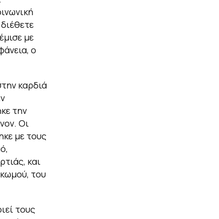
οινωνική
 διέθετε
έμισε με
φάνεια, ο
στην καρδιά
ην
κε την
νον. Οι
ηκε με τους
ό,
τιάς, και
ηκωμού, του
ιεί τους