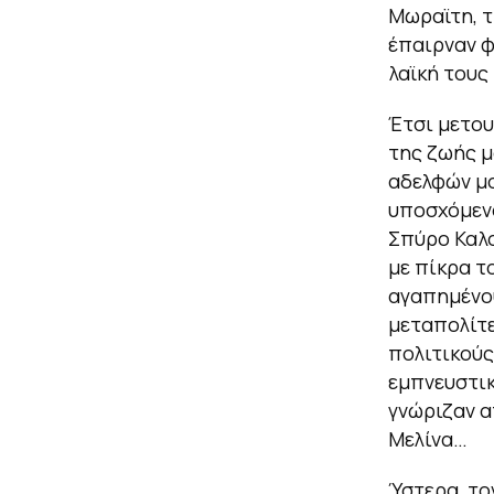
Μωραϊτη, τ
έπαιρναν φ
λαϊκή τους
Έτσι μετου
της ζωής μ
αδελφών μο
υποσχόμενο
Σπύρο Καλο
με πίκρα τ
αγαπημένου
μεταπολίτε
πολιτικούς
εμπνευστικ
γνώριζαν α
Μελίνα…
Ύστερα, το