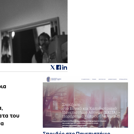
ρια
α,
ατα του
να
Σπουδές στο Πανεπιστήμιο