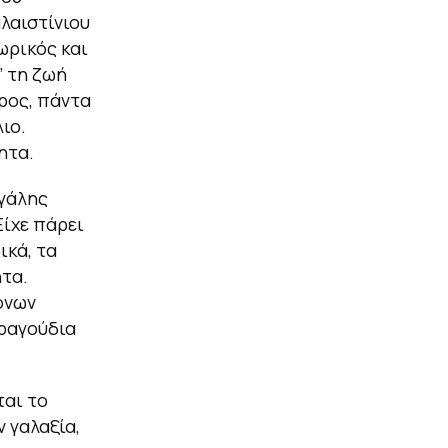
λαιστίνιου
ωρικός και
’ τη ζωή
ρρος, πάντα
ιο.
ητα.
εγάλης
Είχε πάρει
ικά, τα
ητα.
όνων
τραγούδια
ται το
 γαλαξία,