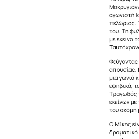
Μακρυγιάνν
αγωνιστή Ι
πελώριος. 
του. Τη φυ
με εκείνο 
Ταυτόχρονα
Φεύγοντας 
απουσίας. 
μια γωνιά κ
εφηβικά, τ
Τραγωδός τ
εκείνων με
του ακόμη 
Ο Μίκης εί
δραματικό 