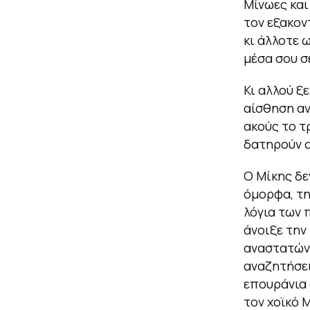
Μίνωες και
τον εξακον
κι άλλοτε 
μέσα σου σ
Κι αλλού ξ
αίσθηση αν
ακούς το τ
δατηρούν α
Ο Μίκης δε
όμορφα, τη
λόγια των 
άνοιξε την
αναστατώνο
αναζητήσει
επουράνια 
τον χοϊκό 