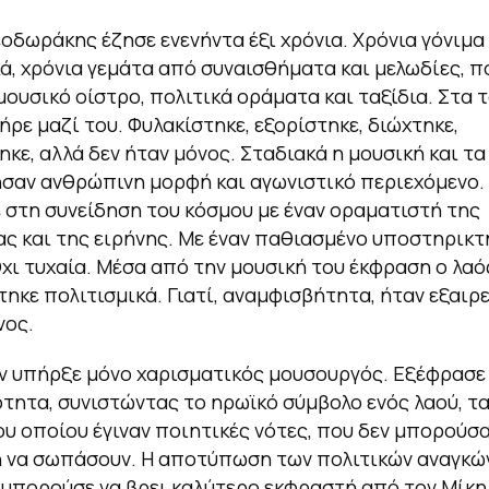
οδωράκης έζησε ενενήντα έξι χρόνια. Χρόνια γόνιμα 
ά, χρόνια γεμάτα από συναισθήματα και μελωδίες, 
μουσικό οίστρο, πολιτικά οράματα και ταξίδια. Στα τ
ήρε μαζί του. Φυλακίστηκε, εξορίστηκε, διώχτηκε,
κε, αλλά δεν ήταν μόνος. Σταδιακά η μουσική και τ
σαν ανθρώπινη μορφή και αγωνιστικό περιεχόμενο. 
 στη συνείδηση του κόσμου με έναν οραματιστή της
ς και της ειρήνης. Με έναν παθιασμένο υποστηρικτ
χι τυχαία. Μέσα από την μουσική του έκφραση ο λαό
ηκε πολιτισμικά. Γιατί, αναμφισβήτητα, ήταν εξαιρ
νος.
ν υπήρξε μόνο χαρισματικός μουσουργός. Εξέφρασ
ότητα, συνιστώντας το ηρωϊκό σύμβολο ενός λαού, τ
υ οποίου έγιναν ποιητικές νότες, που δεν μπορούσα
 να σωπάσουν. Η αποτύπωση των πολιτικών αναγκώ
 μπορούσε να βρει καλύτερο εκφραστή από τον Μίκη