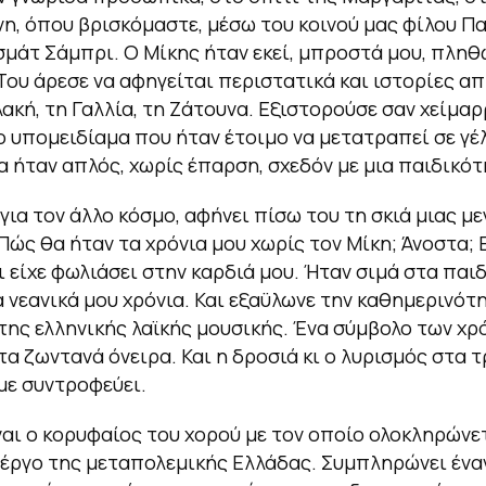
η, όπου βρισκόμαστε, μέσω του κοινού μας φίλου Πα
σμάτ Σάμπρι. Ο Μίκης ήταν εκεί, μπροστά μου, πληθ
Του άρεσε να αφηγείται περιστατικά και ιστορίες απ
λακή, τη Γαλλία, τη Ζάτουνα. Εξιστορούσε σαν χείμα
το υπομειδίαμα που ήταν έτοιμο να μετατραπεί σε γέλ
 ήταν απλός, χωρίς έπαρση, σχεδόν με μια παιδικότ
για τον άλλο κόσμο, αφήνει πίσω του τη σκιά μιας μ
Πώς θα ήταν τα χρόνια μου χωρίς τον Μίκη; Άνοστα; 
ι είχε φωλιάσει στην καρδιά μου. Ήταν σιμά στα παιδ
α νεανικά μου χρόνια. Και εξαϋλωνε την καθημερινότ
ης ελληνικής λαϊκής μουσικής. Ένα σύμβολο των χρ
 τα ζωντανά όνειρα. Και η δροσιά κι ο λυρισμός στα 
με συντροφεύει.
ναι ο κορυφαίος του χορού με τον οποίο ολοκληρώνε
έργο της μεταπολεμικής Ελλάδας. Συμπληρώνει έναν