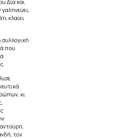
ου Δία και
 γαληνεύει,
τι κλαίει
ή συλλογική
ρά που
τά
ς.
λισε
νευτικά
ρώπων, κι
,
ες
ην
αντούρη,
ανδή, τον