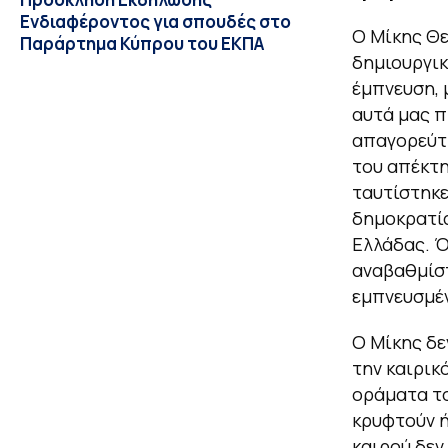
Ενδιαφέροντος για σπουδές στο
Ο Μίκης Θε
Παράρτημα Κύπρου του ΕΚΠΑ
δημιουργικ
έμπνευση, 
αυτά μας π
απαγορεύτη
του απέκτη
ταυτίστηκε
δημοκρατία
Ελλάδας. Ό
αναβαθμίστ
εμπνευσμέ
Ο Μίκης δε
την καιρικ
οράματα το
κρυφτούν ή
καιρού δεν