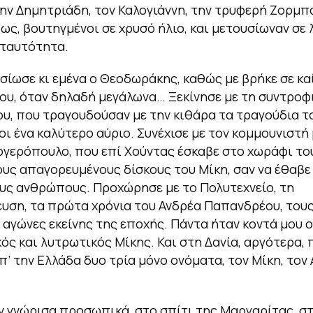
ην Δημητριάδη, τον Καλογιάννη, την τρυφερή Ζορμπ
ως, βουτηγμένοι σε χρυσό ήλιο, και μετουσίωναν σε 
 ταυτότητα.
σίωσε κι εμένα ο Θεοδωράκης, καθώς με βρήκε σε κα
ου, όταν δηλαδή μεγάλωνα… Ξεκίνησε με τη συντροφ
υ, που τραγουδούσαν με την κιθάρα τα τραγούδια τ
ι ένα καλύτερο αύριο. Συνέχισε με τον κομμουνιστ
γερόπουλο, που επί Χούντας έσκαβε στο χωράφι του
ους απαγορευμένους δίσκους του Μίκη, σαν να έθαβε
ς ανθρώπους. Προχώρησε με το Πολυτεχνείο, τη
υση, τα πρώτα χρόνια του Ανδρέα Παπανδρέου, του
 αγώνες εκείνης της εποχής. Πάντα ήταν κοντά μου ο
ός και λυτρωτικός Μίκης. Και στη Δανία, αργότερα, 
π’ την Ελλάδα δυο τρία μόνο ονόματα, τον Μίκη, τον 
ν γνώρισα προσωπικά, στο σπίτι της Μαργαρίτας, σ