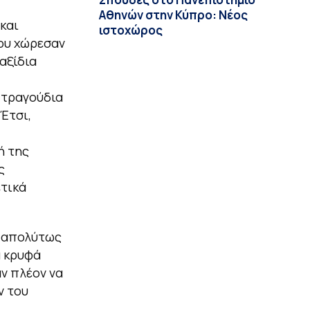
Αθηνών στην Κύπρο: Νέος
και
ιστοχώρος
που χώρεσαν
αξίδια
α τραγούδια
Έτσι,
ή της
ς
ετικά
ε απολύτως
α κρυφά
ν πλέον να
ν του
.