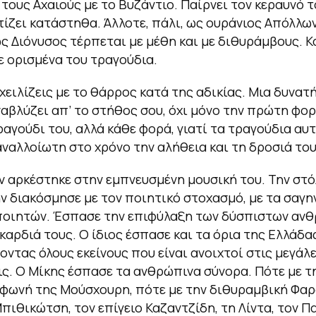
 τους Αχαιούς με το Βυζάντιο. Παίρνει τον κεραυνό τ
τίζει κατάστηθα. Άλλοτε, πάλι, ως ουράνιος Απόλλων
ως Διόνυσος τέρπεται με μέθη και με διθυράμβους. Κά
ε ορισμένα του τραγούδια.
εχειλίζεις με το θάρρος κατά της αδικίας. Μια δυνατ
αβλύζει απ’ το στήθος σου, όχι μόνο την πρώτη φο
ραγούδι του, αλλά κάθε φορά, γιατί τα τραγούδια αυ
ναλλοίωτη στο χρόνο την αλήθεια και τη δροσιά του
ν αρκέστηκε στην εμπνευσμένη μουσική του. Την στό
ν διακόσμησε με τον ποιητικό στοχασμό, με τα σαγη
ποιητών. Έσπασε την επιφύλαξη των δύσπιστων ανθ
 καρδιά τους. Ο ίδιος έσπασε και τα όρια της Ελλάδας
ντας όλους εκείνους που είναι ανοιχτοί στις μεγάλ
ς. Ο Μίκης έσπασε τα ανθρώπινα σύνορα. Πότε με τ
φωνή της Μούσχουρη, πότε με την διθυραμβική Φαρ
Μπιθικώτση, τον επίγειο Καζαντζίδη, τη Λίντα, τον Π