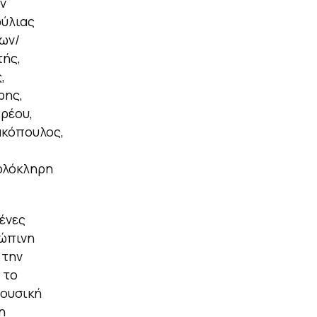
ν
φύλιας
εων/
τής,
,
ρης,
δρέου,
ακόπουλος,
 ολόκληρη
ένες
ρώπινη
 την
 το
μουσική
η