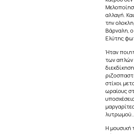
Μελοποίησε
αλλαγή. Κα
την ολοκλη
Βάρναλη, ο
Ελύτης φωτ
Ήταν ποιητ
των απλών 
διεκδίκηση
ριζοσπαστι
στίχοι μετ
ωραίους στ
υποσχέσεις
μαργαρίτες
λυτρωμού
Η μουσική 