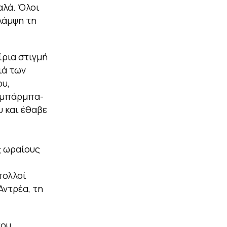
αλά. Όλοι
λάμψη τη
ίρια στιγμή
ιά των
ου,
ή μπάρμπα-
 και έθαβε
ς ωραίους
πολλοί
Αντρέα, τη
του