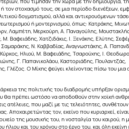
τεριών, που τίμησαν την χώρα με την δημιουργία, τη
 ή τον στοχασμό τους, σε μια περίοδο διενέξεων, εμ
λιτικού δογματισμού, αλλά και αντικρουόμενων τάσ
εωτερισμού ή μοντερνισμού, όπως: Κατράκης, Μινω
ορν, Λαμπέτη, Μερκούρη, Α. Παναγούλης, Μουστακλής
 Μ. Βαφειάδης, Χατζιδάκις, Ι. Ξενάκης, Ελύτης, Σεφέ
, Σαμαράκης, Ν. Καββαδίας, Αναγνωστάκης, Α. Παπαν
Κύρκος, Ηλιού, Μ. Βαφειάδης, Τσαρούχης, Ι. Θεοδωρ
κιώνης, Γ. Παπανικολάου, Καστοριάδης, Πουλαντζάς,
ς, Γλέζος. Ο Μίκης φεύγει κλείνοντας πίσω του μια
ιάρκεια της πολιτικής του διαδρομής υπήρξαν ορισμ
υ θα πρέπει ωστόσο να αποδοθούν στην χοϊκή ανθ
ις ατέλειες, που μαζί με τις τελειότητες, συνθέτουν
ας. Αποχαιρετώντας τον, εκείνο που κυριαρχεί, είναι
οιχείο της μουσικής του, η νοσταλγία του καιρού, η 
υ ήλιου και του χρόνου στο έργο του, και όλη εκείνη 