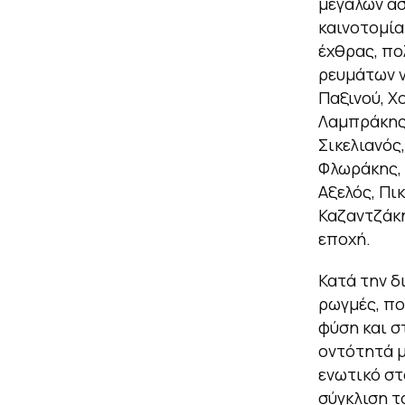
μεγάλων ασ
καινοτομία
έχθρας, πο
ρευμάτων ν
Παξινού, Χ
Λαμπράκης,
Σικελιανός
Φλωράκης, 
Αξελός, Πι
Καζαντζάκη
εποχή.
Κατά την δ
ρωγμές, πο
φύση και στ
οντότητά μ
ενωτικό στ
σύγκλιση το