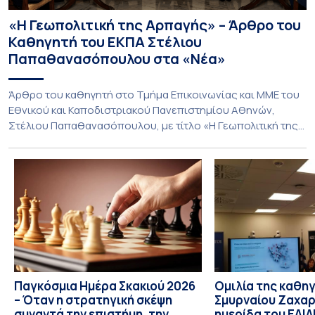
«Η Γεωπολιτική της Αρπαγής» – Άρθρο του
Καθηγητή του ΕΚΠΑ Στέλιου
Παπαθανασόπουλου στα «Νέα»
Άρθρο του καθηγητή στο Τμήμα Επικοινωνίας και ΜΜΕ του
Εθνικού και Καποδιστριακού Πανεπιστημίου Αθηνών,
Στέλιου Παπαθανασόπουλου, με τίτλο «Η Γεωπολιτική της
Αρπαγής» που φιλοξένησαν «ΤΑ ΝΕΑ». Η Γεωπολιτική της
Αρπαγής (ΤΑ ΝΕΑ) Για δεκαετίες, η παραδοσιακή
διπλωματική ανάλυση βασιζόταν σε μια απλή, σχεδόν
αξιωματική παραδοχή: τα κράτη δρουν στη διεθνή σκηνή,
ενεργούν ως ορθολογικοί παράγοντες […]
Παγκόσμια Ημέρα Σκακιού 2026
Ομιλία της καθη
– Όταν η στρατηγική σκέψη
Σμυρναίου Ζαχαρ
συναντά την επιστήμη, την
ημερίδα του ΕΛΙ