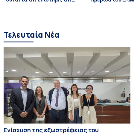
έρευνα και την καινοτομία
πέρα από το παιχ
Κατανοώντας του
εξτρεμιστικής ε
στους διαδικτυα
παιχνιδιών»
Τελευταία Νέα
Ενίσχυση της εξωστρέφειας του