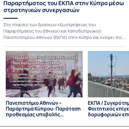
Παραρτήματος του ΕΚΠΑ στην Κύπρο μέσω
στρατηγικών συνεργασιών
Στο πλαίσιο των δράσεων εξωστρέφειας του
Παραρτήματος του Εθνικού και Καποδιστριακού
Πανεπιστημίου Αθηνών (ΕΚΠΑ) στην Κύπρο και ενόψει της
έναρξης των προπτυχιακών προγραμμάτων σπουδών του
Τμήματος Οικονομικών Επιστημών και του Τμήματος
Διοίκησης Επιχειρήσεων και Οργανισμών τον Σεπτέμβριο
του 2026, ο Κοσμήτορας της Σχολής Οικονομικών και
Πολιτικών Επιστημών, Καθηγητής Νικόλαος Ηρειώτης, και ο
Πρόεδρος του Τμήματος […]
Πανεπιστήμιο Αθηνών –
ΕΚΠΑ / Συγκρότη
Παράρτημα Κύπρου: Παράταση
Φοιτητικός επίγ
προθεσμίας υποβολής
δορυφορικών επι
εκδήλωσης ενδιαφέροντος
λειτουργία!
υποψηφίων