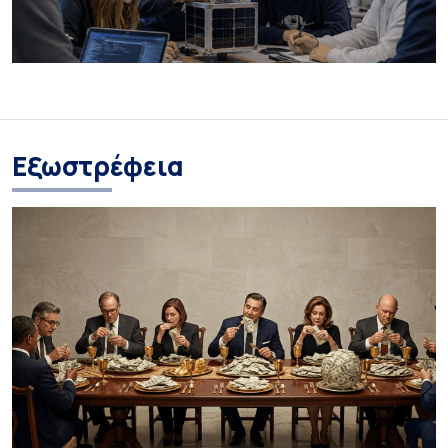
Eξωστρέφεια