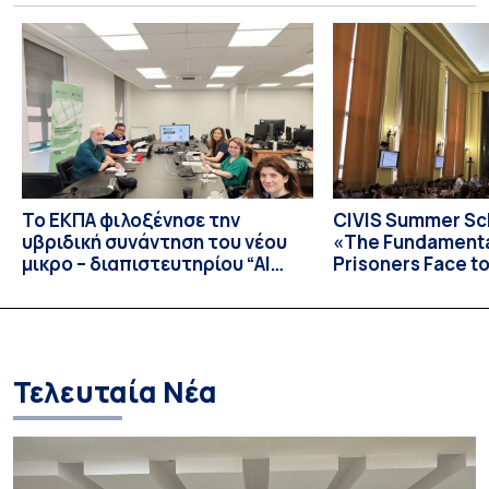
Ιουλίου 2026 υπό τον συντονισμό του Καθηγητή Ιωάννη
Δαγκλή. Το Σχολείο φιλοξενήθηκε από το Ίδρυμα της
Βουλής των Ελλήνων για τον Κοινοβουλευτισμό και τη
Δημοκρατία στο Πάρκο Εθνικής Συμφιλίωσης, σε
απομακρυσμένο […]
Το ΕΚΠΑ φιλοξένησε την
CIVIS Summer Sch
υβριδική συνάντηση του νέου
«The Fundamental
μικρο – διαπιστευτηρίου “AI
Prisoners Face to
Tools for Audiovisual Content
International C
Creation”
Prison Realities 
Necessary Evolut
and Repression 
Τελευταία Νέα