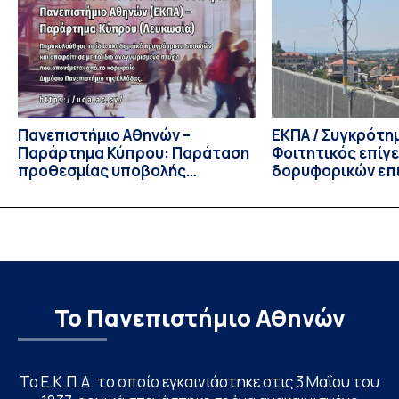
του 2026, ο Κοσμήτορας της Σχολής Οικονομικών και
Πολιτικών Επιστημών, Καθηγητής Νικόλαος Ηρειώτης, και ο
Πρόεδρος του Τμήματος […]
Πανεπιστήμιο Αθηνών –
ΕΚΠΑ / Συγκρότη
Παράρτημα Κύπρου: Παράταση
Φοιτητικός επίγ
προθεσμίας υποβολής
δορυφορικών επι
εκδήλωσης ενδιαφέροντος
λειτουργία!
υποψηφίων
Το Πανεπιστήμιο Αθηνών
Το Ε.Κ.Π.Α. το οποίο εγκαινιάστηκε στις 3 Μαΐου του