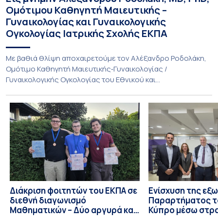
Ομότιμου Καθηγητή Μαιευτικής –
Γυναικολογίας και Γυναικολογικής
Ογκολογίας Ιατρικής Σχολής ΕΚΠΑ
Με βαθιά θλίψη αποχαιρετούμε τον Αλέξανδρο Ροδολάκη,
Ομότιμο Καθηγητή Μαιευτικής‑Γυναικολογίας /
Γυναικολογικής Ογκολογίας του Εθνικού και
Καποδιστριακού Πανεπιστημίου Αθηνών και επί σειρά ετών
Διευθυντή της Α’ Μαιευτικής και Γυναικολογικής Κλινικής,
στο Νοσοκομείο «Αλεξάνδρα». Η διαδρομή του υπήρξε
συνεχής και ανοδική μέσα στην ίδια Κλινική, την οποία
υπηρέτησε από κάθε θέση: Επιμελητής Β’ Ε.Σ.Υ.
(1997‑2002), Επίκουρος […]
Διάκριση φοιτητών του ΕΚΠΑ σε
Ενίσχυση της εξ
διεθνή διαγωνισμό
Παραρτήματος τ
Μαθηματικών – Δύο αργυρά και
Κύπρο μέσω στρ