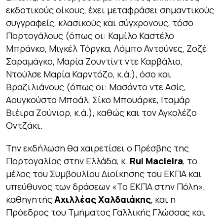
εκδοτικούς οίκους, έχει μεταφράσει σημαντικούς
συγγραφείς, κλασικούς και σύγχρονους, τόσο
Πορτογάλους (όπως οι: Καμίλο Καστέλο
Μπράνκο, Μιγκέλ Τόργκα, Λόμπο Αντούνες, Ζοζέ
Σαραμάγκο, Μαρία Ζουντίντ ντε Καρβάλιο,
Ντούλσε Μαρία Καρντόζο, κ.ά.), όσο και
Βραζιλιάνους (όπως οι: Μασάντο ντε Ασίς,
Αουγκούστο Μποάλ, Σίκο Μπουάρκε, Ιταμάρ
Βιέιρα Ζούνιορ, κ.ά.), καθώς και τον Αγκολέζο
Οντζάκι.
Την εκδήλωση θα χαιρετίσει ο Πρέσβης της
Πορτογαλίας στην Ελλάδα, κ.
Rui Macieira
, το
μέλος του Συμβουλίου Διοίκησης του ΕΚΠΑ και
υπεύθυνος των δράσεων «Το ΕΚΠΑ στην Πόλη»,
καθηγητής
Αχιλλέας Χαλδαιάκης
, και η
Πρόεδρος του Τμήματος Γαλλικής Γλώσσας και