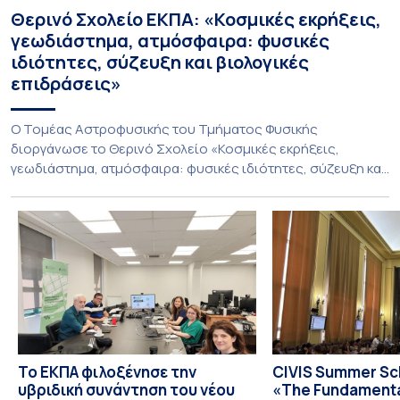
Θερινό Σχολείο ΕΚΠΑ: «Κοσμικές εκρήξεις,
γεωδιάστημα, ατμόσφαιρα: φυσικές
ιδιότητες, σύζευξη και βιολογικές
επιδράσεις»
Ο Τομέας Αστροφυσικής του Τμήματος Φυσικής
διοργάνωσε το Θερινό Σχολείο «Κοσμικές εκρήξεις,
γεωδιάστημα, ατμόσφαιρα: φυσικές ιδιότητες, σύζευξη και
βιολογικές επιδράσεις», που πραγματοποιήθηκε στις 10-13
Ιουλίου 2026 υπό τον συντονισμό του Καθηγητή Ιωάννη
Δαγκλή. Το Σχολείο φιλοξενήθηκε από το Ίδρυμα της
Βουλής των Ελλήνων για τον Κοινοβουλευτισμό και τη
Δημοκρατία στο Πάρκο Εθνικής Συμφιλίωσης, σε
απομακρυσμένο […]
Το ΕΚΠΑ φιλοξένησε την
CIVIS Summer Sch
υβριδική συνάντηση του νέου
«The Fundamental