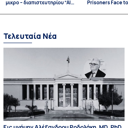
μικρο – διαπιστευτηρίου “AI
Prisoners Face to
Tools for Audiovisual Content
International C
Creation”
Prison Realities 
Necessary Evolut
and Repression 
Τελευταία Νέα
Εις μνήμην Αλέξανδρου Ροδολάκη, MD, PhD,