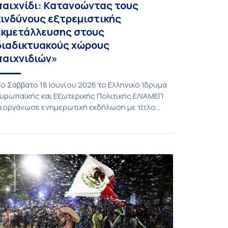
παιχνίδι: Κατανοώντας τους
κινδύνους εξτρεμιστικής
εκμετάλλευσης στους
διαδικτυακούς χώρους
παιχνιδιών»
ο Σάββατο 18 Ιουνίου 2026 το Ελληνικό Ίδρυμα
υρωπαϊκής και Εξωτερικής Πολιτικής ΕΛΙΑΜΕΠ
ιοργάνωσε ενημερωτική εκδήλωση με τίτλο
Πίσω και πέρα από το παιχνίδι: Κατανοώντας
ους κινδύνους εξτρεμιστικής εκμετάλλευσης
τους διαδικτυακούς χώρους παιχνιδιών». Η
ράση εντάσσεται στη διευρυμένη καμπάνια
υαισθητοποίησης που υλοποιεί το ΕΛΙΑΜΕΠ
το πλαίσιο του ευρωπαϊκού έργου GEMS | Το
ικοσύστημα των Διαδικτυακών […]