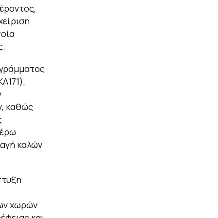
έροντος,
χείριση
ποία
ς.
ογράμματος
A171),
ν
ν, καθώς
ς
τέρω
λαγή καλών
πτυξη
ων χωρών
έφειας και