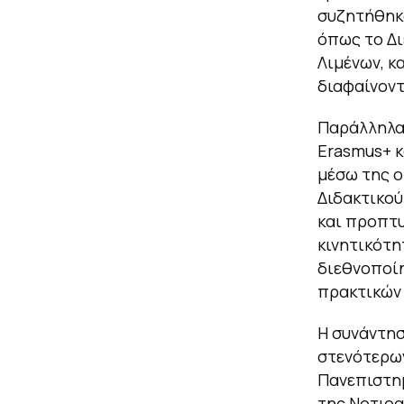
συζητήθηκα
όπως το Δι
Λιμένων, κ
διαφαίνοντ
Παράλληλα
Erasmus+ κ
μέσω της ο
Διδακτικού
και προπτυ
κινητικότη
διεθνοποίη
πρακτικών 
Η συνάντησ
στενότερων
Πανεπιστη
της Νοτιοα