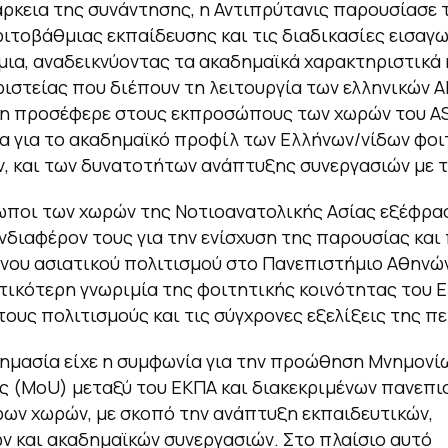
άρκεια της συνάντησης, η Αντιπρύτανις παρουσίασε 
ιτοβάθμιας εκπαίδευσης και τις διαδικασίες εισαγ
ια, αναδεικνύοντας τα ακαδημαϊκά χαρακτηριστικά 
ριστείας που διέπουν τη λειτουργία των ελληνικών ΑΕ
η προσέφερε στους εκπροσώπους των χωρών του A
α για το ακαδημαϊκό προφίλ των Ελλήνων/νίδων φοι
, και των δυνατοτήτων ανάπτυξης συνεργασιών με 
ποι των χωρών της Νοτιοανατολικής Ασίας εξέφρα
ενδιαφέρον τους για την ενίσχυση της παρουσίας κα
νου ασιατικού πολιτισμού στο Πανεπιστήμιο Αθηνών
τικότερη γνωριμία της φοιτητικής κοινότητας του Ε
 τους πολιτισμούς και τις σύγχρονες εξελίξεις της π
σημασία είχε η συμφωνία για την προώθηση Μνημονί
 (MoU) μεταξύ του ΕΚΠΑ και διακεκριμένων πανεπι
ων χωρών, με σκοπό την ανάπτυξη εκπαιδευτικών,
ν και ακαδημαϊκών συνεργασιών. Στο πλαίσιο αυτό