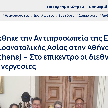
Παράρτημα Κύπρου
Εφημερίδ
Αναγορεύσεις
Εκδηλώσεις
Συνέδρια
Διακρίσεις
Άρ
χθηκε την Αντιπροσωπεία της 
ιοανατολικής Ασίας στην Αθήν
hens) – Στο επίκεντρο οι διεθ
υνεργασίες