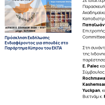
Σε ιδιαίτε
Παρασκευή,
Ακαδημαϊκώ
Καποδιστρ
Παπαϊωάν
Επιτροπής
Committee 
Πρόσκληση Εκδήλωσης
Ενδιαφέροντος για σπουδές στο
Στη συνάντ
Παράρτημα Κύπρου του ΕΚΠΑ
της Ινδονη
παρέστησαν
E. Palec
κα
Σύμβουλος 
Rochmawa
Kashemsan
Yuckpan
, 
Βιετνάμ κ.