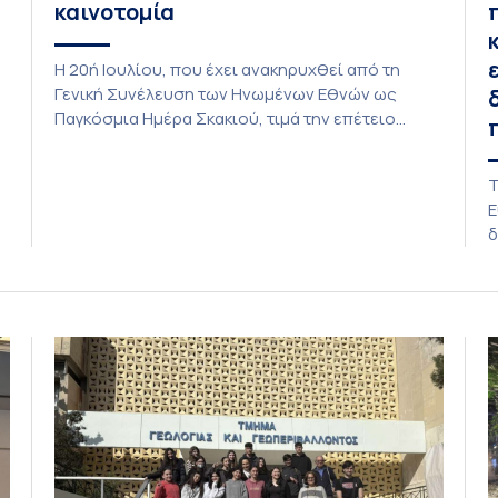
καινοτομία
Η 20ή Ιουλίου, που έχει ανακηρυχθεί από τη
Γενική Συνέλευση των Ηνωμένων Εθνών ως
Παγκόσμια Ημέρα Σκακιού, τιμά την επέτειο
ίδρυσης της Διεθνούς Σκακιστικής
Ομοσπονδίας (FIDE) στις 20 Ιουλίου 1924. Το
Τ
ς,
Εθνικό και Καποδιστριακό Πανεπιστήμιο Αθηνών
Ε
ν
τιμά την Παγκόσμια Ημέρα Σκακιού,
δ
αναγνωρίζοντας τη μοναδική συμβολή του στη
«
διαπαιδαγώγηση και στην εκπαίδευση των νέων,
τ
αλλά και […]
σ
δ
ε
σ
Ο