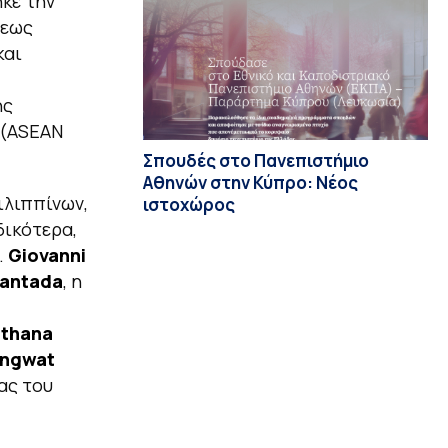
κε την
νεως
και
ης
 (ASEAN
Σπουδές στο Πανεπιστήμιο
Αθηνών στην Κύπρο: Νέος
ιλιππίνων,
ιστοχώρος
δικότερα,
.
Giovanni
Cantada
, η
thana
ngwat
ας του