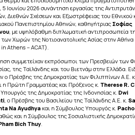
ρα θερμό και εποικοδομητικό κλίμα πραγματοποιήθη
 5 Ιουνίου 2026 συνάντηση εργασίας της Αντιπρυτά
ν, Διεθνών Σχέσεων και Εξωστρέφειας του Εθνικού 
ιακού Πανεπιστημίου Αθηνών, καθηγήτριας
Σοφίας
νου
, με υψηλόβαθμη διπλωματική αντιπροσωπεία τ
 των Χωρών της Νοτιοανατολικής Ασίας στην Αθήνα
in Athens – ACAT).
ηση συμμετείχαν εκπρόσωποι των Πρεσβειών των Φ
σίας, της Ταϊλάνδης και του Βιετνάμ στην Ελλάδα. Ει
 ο Πρέσβης της Δημοκρατίας των Φιλιππίνων Α.Ε. κ
ι η Πρώτη Γραμματέας και Πρόξενος κ.
Therese R. 
Υπουργός της Δημοκρατίας της Ινδονησίας κ.
Dwi
ti
, ο Πρέσβης του Βασιλείου της Ταϊλάνδης Α.Ε. κ.
Sa
ta Na Ayudhya
και η Σύμβουλος Υπουργός κ.
Pacho
καθώς και η Σύμβουλος της Σοσιαλιστικής Δημοκρατί
Pham Bich Thuy
.