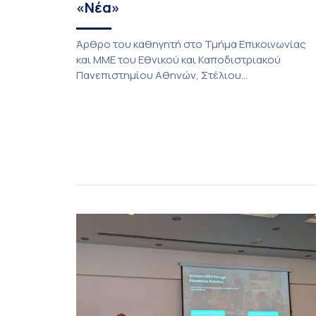
«Νέα»
Άρθρο του καθηγητή στο Τμήμα Επικοινωνίας
και ΜΜΕ του Εθνικού και Καποδιστριακού
Πανεπιστημίου Αθηνών, Στέλιου
Παπαθανασόπουλου, με τίτλο «Η Γεωπολιτική
της Αρπαγής» που φιλοξένησαν «ΤΑ ΝΕΑ». Η
Γεωπολιτική της Αρπαγής (ΤΑ ΝΕΑ) Για δεκαετίε
η παραδοσιακή διπλωματική ανάλυση βασιζότα
σε μια απλή, σχεδόν αξιωματική παραδοχή: τα
κράτη δρουν στη διεθνή σκηνή, ενεργούν ως
ορθολογικοί παράγοντες […]