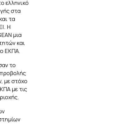
το ελληνικό
ωγής στα
και τα
Ι. Η
SEAN μια
τητών και
το ΕΚΠΑ.
σαν το
ι προβολής
, με στόχο
ΚΠΑ με τις
εριοχής.
ων
στημίων