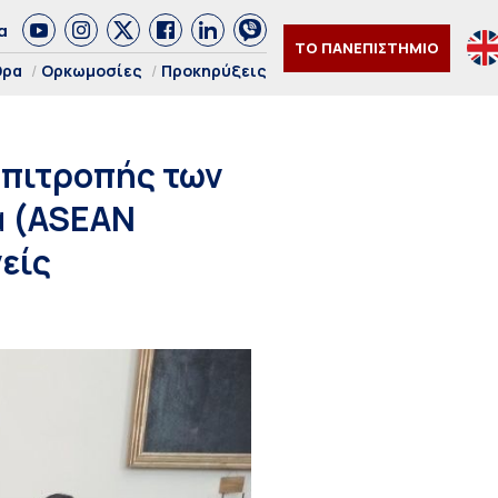
α
ΤΟ ΠΑΝΕΠΙΣΤΗΜΙΟ
θρα
Ορκωμοσίες
Προκηρύξεις
Επιτροπής των
α (ASEAN
νείς