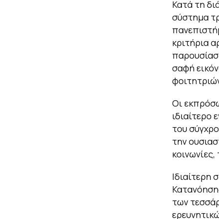
Κατά τη δι
σύστημα τρ
πανεπιστήμ
κριτήρια α
παρουσίασ
σαφή εικόν
φοιτητριών
Οι εκπρόσω
ιδιαίτερο 
του σύγχρο
την ουσιασ
κοινωνίες,
Ιδιαίτερη 
Κατανόησης
των τεσσάρ
ερευνητικώ