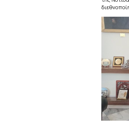
διεθνοποίη