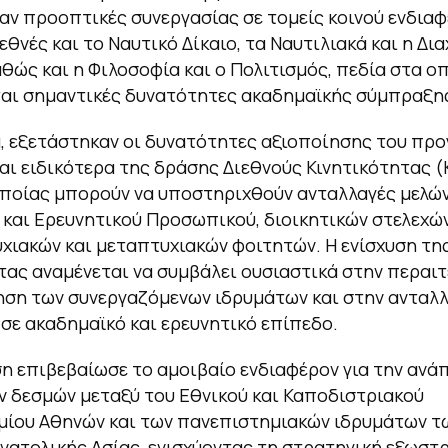
ν προοπτικές συνεργασίας σε τομείς κοινού ενδιαφ
εθνές και το Ναυτικό Δίκαιο, τα Ναυτιλιακά και η Δια
αθώς και η Φιλοσοφία και ο Πολιτισμός, πεδία στα ο
αι σημαντικές δυνατότητες ακαδημαϊκής σύμπραξη
, εξετάστηκαν οι δυνατότητες αξιοποίησης του πρ
αι ειδικότερα της δράσης Διεθνούς Κινητικότητας (K
ποίας μπορούν να υποστηριχθούν ανταλλαγές μελώ
 και Ερευνητικού Προσωπικού, διοικητικών στελεχώ
χιακών και μεταπτυχιακών φοιτητών. Η ενίσχυση τη
τας αναμένεται να συμβάλει ουσιαστικά στην περαι
ση των συνεργαζόμενων ιδρυμάτων και στην ανταλ
σε ακαδημαϊκό και ερευνητικό επίπεδο.
η επιβεβαίωσε το αμοιβαίο ενδιαφέρον για την ανά
 δεσμών μεταξύ του Εθνικού και Καποδιστριακού
μίου Αθηνών και των πανεπιστημιακών ιδρυμάτων τ
νατολικής Ασίας, ενισχύοντας τη στρατηγική εξωστρ