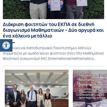
Διάκριση φοιτητών του ΕΚΠΑ σε διεθνή
διαγωνισμό Μαθηματικών – Δύο αργυρά και
ένα χάλκινο μετάλλιο
Ανοίξτε τη γραμμή εργαλείων
To Εθνικό και Καποδιστριακό Πανεπιστήμιο Αθηνών
συμμετείχε με ομάδα τριών φοιτητών στον 33ο Μαθηματικό
Φοιτητικό Διαγωνισμό IMC (International Mathematics
Competition), ο οποίος πραγματοποιήθηκε στις 29 και 30
Ιουλίου στο Blagoevgrad της Βουλγαρίας. Σε αυτόν
συμμετείχαν 447 φοιτητές εκπροσωπώντας 135
πανεπιστήμια από 46 χώρες. Από την Ελλάδα, συμμετείχαν
επίσης το Εθνικό Μετσόβιο Πολυτεχνείο, το Αριστοτέλειο
Πανεπιστήμιο […]