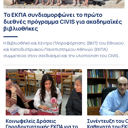
Το ΕΚΠΑ συνδιαμορφώνει το πρώτο
διεθνές πρόγραμμα CIVIS για ακαδημαϊκές
βιβλιοθήκες
Η Βιβλιοθήκη και Κέντρο Πληροφόρησης (ΒΚΠ) του Εθνικού
και Καποδιστριακού Πανεπιστημίου Αθηνών (ΕΚΠΑ)
συμμετείχε στον σχεδιασμό και την υλοποίηση του CIVIS
Blended Intensive Programme (BIP) με τίτλο «Transformative
Libraries and Participatory Culture” (IMOTION), το οποίο
πραγματοποιήθηκε με διαδικτυακές και δια ζώσης
εκπαιδευτικές δράσεις από τις 3 Ιουνίου έως τις 10 Ιουλίου
2026. Το πρόγραμμα αποτελεί […]
Κοινωφελείς Δράσεις
Συνέντευξη του 
Γηροδοντιατρικής ΕΚΠΑ για το
Καθηγητή του ΕΚΠ