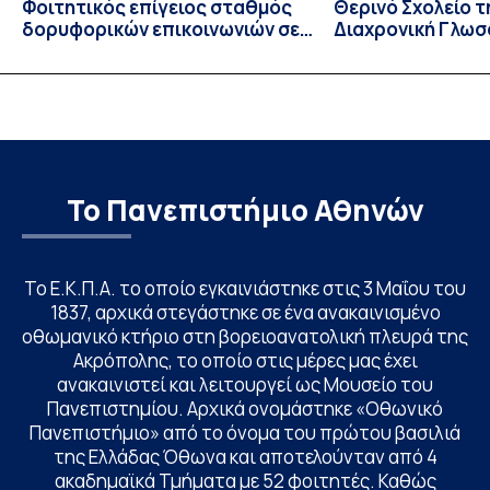
Φοιτητικός επίγειος σταθμός
Θερινό Σχολείο τ
δορυφορικών επικοινωνιών σε
Διαχρονική Γλωσ
λειτουργία!
CIVIS BIP Course
Linguistics in th
με συντονισμό τ
Το Πανεπιστήμιο Αθηνών
Το Ε.Κ.Π.Α. το οποίο εγκαινιάστηκε στις 3 Μαΐου του
1837, αρχικά στεγάστηκε σε ένα ανακαινισμένο
οθωμανικό κτήριο στη βορειοανατολική πλευρά της
Ακρόπολης, το οποίο στις μέρες μας έχει
ανακαινιστεί και λειτουργεί ως Μουσείο του
Πανεπιστημίου. Αρχικά ονομάστηκε «Οθωνικό
Πανεπιστήμιο» από το όνομα του πρώτου βασιλιά
της Ελλάδας Όθωνα και αποτελούνταν από 4
ακαδημαϊκά Τμήματα με 52 φοιτητές. Καθώς