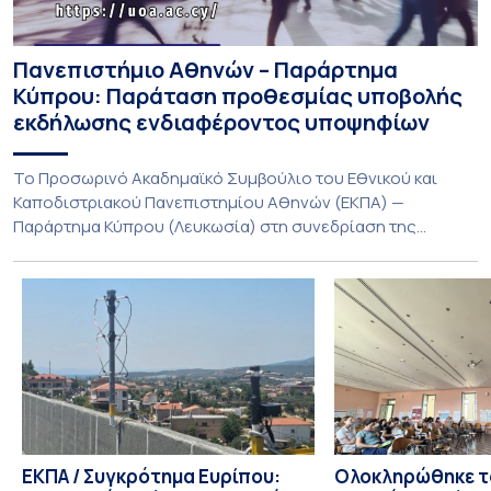
Πανεπιστήμιο Αθηνών – Παράρτημα
Κύπρου: Παράταση προθεσμίας υποβολής
εκδήλωσης ενδιαφέροντος υποψηφίων
Το Προσωρινό Ακαδημαϊκό Συμβούλιο του Εθνικού και
Καποδιστριακού Πανεπιστημίου Αθηνών (ΕΚΠΑ) —
Παράρτημα Κύπρου (Λευκωσία) στη συνεδρίαση της
Πέμπτης 23 Ιουλίου 2026, αποφασίζει ομόφωνα την
παράταση της προθεσμίας υποβολής εκδήλωσης
ενδιαφέροντος για την φοίτηση σε Προγράμματα Σπουδών,
Τμημάτων του Πανεπιστημίου μας στο Παράρτημα Κύπρου
για το ακαδημαϊκό έτος 2026-2027, έως τη Δευτέρα 31
Αυγούστου 2026. […]
ΕΚΠΑ / Συγκρότημα Ευρίπου:
Ολοκληρώθηκε το