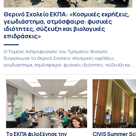
Θερινό Σχολείο ΕΚΠΑ: «Κοσμικές εκρήξεις,
γεωδιάστημα, ατμόσφαιρα: φυσικές
ιδιότητες, σύζευξη και βιολογικές
επιδράσεις»
Ο Τομέας Αστροφυσικής του Τμήματος Φυσικής
διοργάνωσε το Θερινό Σχολείο «Κοσμικές εκρήξεις,
γεωδιάστημα, ατμόσφαιρα: φυσικές ιδιότητες, σύζευξη και
βιολογικές επιδράσεις», που πραγματοποιήθηκε στις 10-13
Ιουλίου 2026 υπό τον συντονισμό του Καθηγητή Ιωάννη
Δαγκλή. Το Σχολείο φιλοξενήθηκε από το Ίδρυμα της
Βουλής των Ελλήνων για τον Κοινοβουλευτισμό και τη
Δημοκρατία στο Πάρκο Εθνικής Συμφιλίωσης, σε
απομακρυσμένο […]
Το ΕΚΠΑ φιλοξένησε την
CIVIS Summer Sch