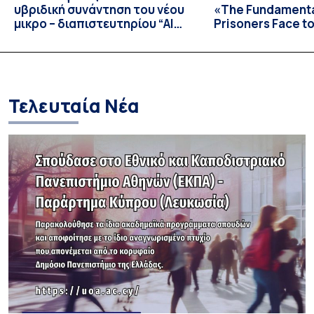
υβριδική συνάντηση του νέου
«The Fundamental
μικρο – διαπιστευτηρίου “AI
Prisoners Face to
Tools for Audiovisual Content
International C
Creation”
Prison Realities 
Necessary Evolut
and Repression 
Τελευταία Νέα