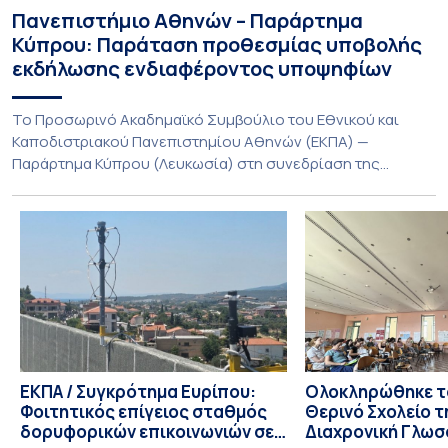
Πανεπιστήμιο Αθηνών – Παράρτημα
Κύπρου: Παράταση προθεσμίας υποβολής
εκδήλωσης ενδιαφέροντος υποψηφίων
Το Προσωρινό Ακαδημαϊκό Συμβούλιο του Εθνικού και
Καποδιστριακού Πανεπιστημίου Αθηνών (ΕΚΠΑ) —
Παράρτημα Κύπρου (Λευκωσία) στη συνεδρίαση της
Πέμπτης 23 Ιουλίου 2026, αποφασίζει ομόφωνα την
παράταση της προθεσμίας υποβολής εκδήλωσης
ενδιαφέροντος για την φοίτηση σε Προγράμματα Σπουδών,
Τμημάτων του Πανεπιστημίου μας στο Παράρτημα Κύπρου
για το ακαδημαϊκό έτος 2026-2027, έως τη Δευτέρα 31
Αυγούστου 2026. […]
ΕΚΠΑ / Συγκρότημα Ευρίπου:
Ολοκληρώθηκε το
Φοιτητικός επίγειος σταθμός
Θερινό Σχολείο τ
δορυφορικών επικοινωνιών σε
Διαχρονική Γλωσ