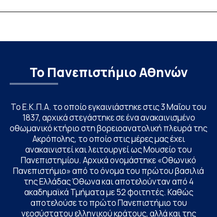
λειτουργία!
CIVIS BIP Course
Linguistics in th
με συντονισμό τ
Το Πανεπιστήμιο Αθηνών
Το Ε.Κ.Π.Α. το οποίο εγκαινιάστηκε στις 3 Μαΐου του
1837, αρχικά στεγάστηκε σε ένα ανακαινισμένο
οθωμανικό κτήριο στη βορειοανατολική πλευρά της
Ακρόπολης, το οποίο στις μέρες μας έχει
ανακαινιστεί και λειτουργεί ως Μουσείο του
Πανεπιστημίου. Αρχικά ονομάστηκε «Οθωνικό
Πανεπιστήμιο» από το όνομα του πρώτου βασιλιά
της Ελλάδας Όθωνα και αποτελούνταν από 4
ακαδημαϊκά Τμήματα με 52 φοιτητές. Καθώς
αποτελούσε το πρώτο Πανεπιστήμιο του
νεοσύστατου ελληνικού κράτους, αλλά και της