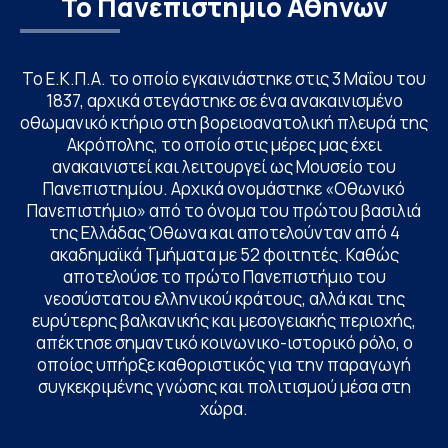
Το Πανεπιστήμιο Αθηνών
Το Ε.Κ.Π.Α. το οποίο εγκαινιάστηκε στις 3 Μαΐου του
1837, αρχικά στεγάστηκε σε ένα ανακαινισμένο
οθωμανικό κτήριο στη βορειοανατολική πλευρά της
Ακρόπολης, το οποίο στις μέρες μας έχει
ανακαινιστεί και λειτουργεί ως Μουσείο του
Πανεπιστημίου. Αρχικά ονομάστηκε «Οθωνικό
Πανεπιστήμιο» από το όνομα του πρώτου βασιλιά
της Ελλάδας Όθωνα και αποτελούνταν από 4
ακαδημαϊκά Τμήματα με 52 φοιτητές. Καθώς
αποτελούσε το πρώτο Πανεπιστήμιο του
νεοσύστατου ελληνικού κράτους, αλλά και της
ευρύτερης βαλκανικής και μεσογειακής περιοχής,
απέκτησε σημαντικό κοινωνικο-ιστορικό ρόλο, ο
οποίος υπήρξε καθοριστικός για την παραγωγή
συγκεκριμένης γνώσης και πολιτισμού μέσα στη
χώρα.