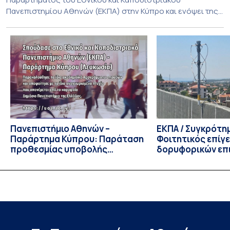
Πανεπιστημίου Αθηνών (ΕΚΠΑ) στην Κύπρο και ενόψει της
έναρξης των προπτυχιακών προγραμμάτων σπουδών του
Τμήματος Οικονομικών Επιστημών και του Τμήματος
Διοίκησης Επιχειρήσεων και Οργανισμών τον Σεπτέμβριο
του 2026, ο Κοσμήτορας της Σχολής Οικονομικών και
Πολιτικών Επιστημών, Καθηγητής Νικόλαος Ηρειώτης, και ο
Πρόεδρος του Τμήματος […]
Πανεπιστήμιο Αθηνών –
ΕΚΠΑ / Συγκρότη
Παράρτημα Κύπρου: Παράταση
Φοιτητικός επίγ
προθεσμίας υποβολής
δορυφορικών επι
εκδήλωσης ενδιαφέροντος
λειτουργία!
υποψηφίων