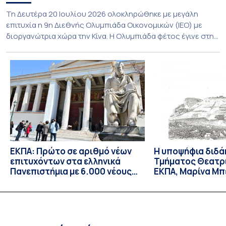
Τη Δευτέρα 20 Ιουλίου 2026 ολοκληρώθηκε με μεγάλη
επιτυχία η 9η Διεθνής Ολυμπιάδα Οικονομικών (ΙΕΟ) με
διοργανώτρια χώρα την Κίνα. Η Ολυμπιάδα φέτος έγινε στην
πόλη Shenzhen της Νότιας Κίνας και υποδέχθηκε με φυσική
παρουσία αποστολές από 55 χώρες, αριθμός που αποτελεί
νέο ρεκόρ συμμετοχών. Για την Ελλάδα, η οποία συμμετείχε
για 8η συνεχόμενη φορά, […]
ΕΚΠΑ: Πρώτο σε αριθμό νέων
Η υποψήφια διδά
επιτυχόντων στα ελληνικά
Τμήματος Θεατρ
Πανεπιστήμια με 6.000 νέους
ΕΚΠΑ, Μαρίνα Μπ
φοιτητές/τριες – Πρώτη
δεκτή ως υπότρ
επιλογή για τους
Επισκέπτρια Ερε
περισσότερους επιτυχόντες
Orient-Institut I