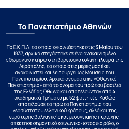
Το Πανεπιστήμιο Αθηνών
Το Ε.Κ.Π.Α. το οποίο εγκαινιάστηκε στις 3 Μαΐου του
1837, αρχικά στεγάστηκε σε ένα ανακαινισμένο
οθωμανικό κτήριο στη βορειοανατολική πλευρά της
Ακρόπολης, το οποίο στις μέρες μας έχει
ανακαινιστεί και λειτουργεί ως Μουσείο του
Πανεπιστημίου. Αρχικά ονομάστηκε «Οθωνικό
Πανεπιστήμιο» από το όνομα του πρώτου βασιλιά
της Ελλάδας Όθωνα και αποτελούνταν από 4
ακαδημαϊκά Τμήματα με 52 φοιτητές. Καθώς
αποτελούσε το πρώτο Πανεπιστήμιο του
νεοσύστατου ελληνικού κράτους, αλλά και της
ευρύτερης βαλκανικής και μεσογειακής περιοχής,
απέκτησε σημαντικό κοινωνικο-ιστορικό ρόλο, ο