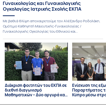
Γυναικολογίας και Γυναικολογικής
Ογκολογίας Ιατρικής Σχολής ΕΚΠΑ
Με βαθιά θλίψη αποχαιρετούμε τον Αλέξανδρο Ροδολάκη,
Ομότιμο Καθηγητή Μαιευτικής‑Γυναικολογίας /
Γυναικολογικής Ογκολογίας του Εθνικού και
Καποδιστριακού Πανεπιστημίου Αθηνών και επί σειρά ετών
Διευθυντή της Α’ Μαιευτικής και Γυναικολογικής Κλινικής,
στο Νοσοκομείο «Αλεξάνδρα». Η διαδρομή του υπήρξε
συνεχής και ανοδική μέσα στην ίδια Κλινική, την οποία
υπηρέτησε από κάθε θέση: Επιμελητής Β’ Ε.Σ.Υ.
(1997‑2002), Επίκουρος […]
Διάκριση φοιτητών του ΕΚΠΑ σε
Ενίσχυση της εξ
διεθνή διαγωνισμό
Παραρτήματος τ
Μαθηματικών – Δύο αργυρά και
Κύπρο μέσω στρ
ένα χάλκινο μετάλλιο
συνεργασιών