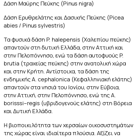
Δάση Μαύρης Πεύκης (
Pinus
nigra
)
Δάση Ερυθρελάτης και Δασικής Πεύκης (
Picea
abies
/
Pinus
sylvestris
)
Τα φυσικά δάση
P
.
halepensis
(Χαλεπίου πεύκης)
απαντούν στη δυτική Ελλάδα, στην Αττική και
στην Πελοπόννησο, ενώ τα δάση αυτοφυούς
P
.
brutia
(τραχείας πεύκης) στην ανατολική χώρα
και στην Κρήτη. Αντίστοιχα, τα δάση της
ενδημικής
A
.
cephalonica
(Κεφαλληνιακή ελάτης)
απαντούν στα νησιά του Ιονίου, στην Εύβοια,
στην Αττική, στην Πελοπόννησο, ενώ της
A
.
borisssi
–
regis
(υβριδογενούς ελάτης) στη Βόρεια
και Δυτική Ελλάδα.
Η βιοποικιλότητα των χερσαίων οικοσυστημάτων
της χώρας είναι ιδιαίτερα πλούσια. Αξίζει να