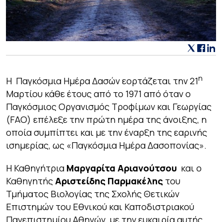
η
Η Παγκόσμια Ημέρα Δασών εορτάζεται την 21
Μαρτίου κάθε έτους από το 1971 από όταν ο
Παγκόσμιος Οργανισμός Τροφίμων και Γεωργίας
(FAO) επέλεξε την πρώτη ημέρα της άνοιξης, η
οποία συμπίπτει και με την έναρξη της εαρινής
ισημερίας, ως «Παγκόσμια Ημέρα Δασοπονίας».
Η Καθηγήτρια
Μαργαρίτα Αριανούτσου
και ο
Καθηγητής
Αριστείδης Παρμακέλης
του
Τμήματος Βιολογίας της Σχολής Θετικών
Επιστημών του Εθνικού και Καποδιστριακού
Πανεπιστημίου Αθηνών, με την ευκαιρία αυτής