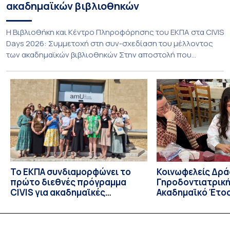
ακαδημαϊκών βιβλιοθηκών
Η Βιβλιοθήκη και Κέντρο Πληροφόρησης του ΕΚΠΑ στα CIVIS
Days 2026: Συμμετοχή στη συν-σχεδίαση του μέλλοντος
των ακαδημαϊκών βιβλιοθηκών Στην αποστολή που
εκπροσώπησε το ΕΚΠΑ στη φετινή εκδήλωση «CIVIS Days»,
με επικεφαλής την Αντιπρύτανι Ακαδημαϊκών, Διεθνών
Σχέσεων και Εξωστρέφειας, Καθηγήτρια κ. Σοφία
Παπαϊωάννου, συμμετείχε ενεργά και η Βιβλιοθήκη και
Κέντρο Πληροφόρησης (ΒΚΠ) του Ιδρύματος. Οι […]
Το ΕΚΠΑ συνδιαμορφώνει το
Κοινωφελείς Δρά
πρώτο διεθνές πρόγραμμα
Γηροδοντιατρική
CIVIS για ακαδημαϊκές
Ακαδημαϊκό Έτος
βιβλιοθήκες