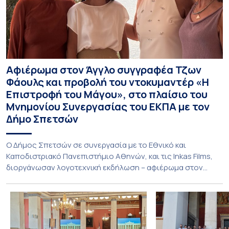
Αφιέρωμα στον Άγγλο συγγραφέα Τζων
Φάουλς και προβολή του ντοκυμαντέρ «Η
Επιστροφή του Μάγου», στο πλαίσιο του
Μνημονίου Συνεργασίας του ΕΚΠΑ με τον
Δήμο Σπετσών
Ο Δήμος Σπετσών σε συνεργασία με το Εθνικό και
Καποδιστριακό Πανεπιστήμιο Αθηνών, και τις Inkas Films,
διοργάνωσαν λογοτεχνική εκδήλωση – αφιέρωμα στον
Τζων Φάουλς, τον σημαντικότερο Βρετανό πεζογράφο του
20ού αιώνα, με την προβολή του ντοκυμαντέρ «Η
επιστροφή του Μάγου». Η εκδήλωση διοργανώθηκε στο
πλαίσιο της συνεργασίας του Δήμου Σπετσών και του
Εθνικού και Καποδιστριακού […]