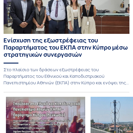
Ενίσχυση της εξωστρέφειας του
Παραρτήματος του ΕΚΠΑ στην Κύπρο μέσω
στρατηγικών συνεργασιών
Στο πλαίσιο των δράσεων εξωστρέφειας του
Παραρτήματος του Εθνικού και Καποδιστριακού
Πανεπιστημίου Αθηνών (ΕΚΠΑ) στην Κύπρο και ενόψει της
έναρξης των προπτυχιακών προγραμμάτων σπουδών του
Τμήματος Οικονομικών Επιστημών και του Τμήματος
Διοίκησης Επιχειρήσεων και Οργανισμών τον Σεπτέμβριο
του 2026, ο Κοσμήτορας της Σχολής Οικονομικών και
Πολιτικών Επιστημών, Καθηγητής Νικόλαος Ηρειώτης, και ο
Πρόεδρος του Τμήματος […]