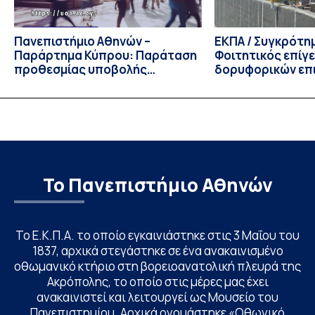
Πανεπιστήμιο Αθηνών –
ΕΚΠΑ / Συγκρότη
Παράρτημα Κύπρου: Παράταση
Φοιτητικός επίγ
προθεσμίας υποβολής
δορυφορικών επι
εκδήλωσης ενδιαφέροντος
λειτουργία!
υποψηφίων
Το Πανεπιστήμιο Αθηνών
Το Ε.Κ.Π.Α. το οποίο εγκαινιάστηκε στις 3 Μαΐου του
1837, αρχικά στεγάστηκε σε ένα ανακαινισμένο
οθωμανικό κτήριο στη βορειοανατολική πλευρά της
Ακρόπολης, το οποίο στις μέρες μας έχει
ανακαινιστεί και λειτουργεί ως Μουσείο του
Πανεπιστημίου. Αρχικά ονομάστηκε «Οθωνικό