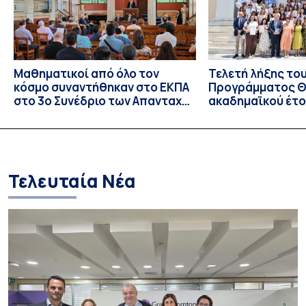
Μαθηματικοί από όλο τον
Τελετή λήξης το
κόσμο συναντήθηκαν στο ΕΚΠΑ
Προγράμματος Θ.
στο 3ο Συνέδριο των Απανταχού
ακαδημαϊκού έτο
Ελλήνων Μαθηματικών
και απονομής τω
Σπουδών στους 
και στις σπουδά
Τελευταία Νέα