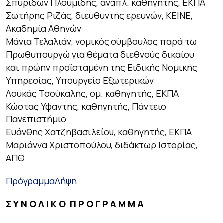
Σπυρίδων Πλουμίδης, αναπλ. καθηγητής, ΕΚΠΑ
Σωτήρης Ριζάς, διευθυντής ερευνών, ΚΕΙΝΕ,
Ακαδημία Αθηνών
Μάνια Τελαλιάν, νομικός σύμβουλος παρά τω
Πρωθυπουργώ για θέματα διεθνούς δικαίου
και πρώην προϊσταμένη της Ειδικής Νομικής
Υπηρεσίας, Υπουργείο Εξωτερικών
Λουκάς Τσούκαλης, ομ. καθηγητής, ΕΚΠΑ
Κώστας Υφαντής, καθηγητής, Πάντειο
Πανεπιστήμιο
Ευάνθης Χατζηβασιλείου, καθηγητής, ΕΚΠΑ
Μαριάννα Χριστοπούλου, διδάκτωρ Ιστορίας,
ΑΠΘ
Πρόγραμμα
Λήψη
Σ Υ Ν Ο Λ Ι Κ Ο Π Ρ Ο Γ Ρ Α Μ Μ Α