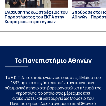
Ενίσχυση της εξωστρέφειας του
Σπούδασε στο Π
Παραρτήματος του ΕΚΠΑ στην
Αθηνών – Παράρ
Κύπρο μέσω στρατηγικών
συνεργασιών
Το Πανεπιστήμιο Αθηνών
Το Ε.Κ.Π.Α. το οποίο εγκαινιάστηκε στις 3 Μαΐου του
1837, αρχικά στεγάστηκε σε ένα ανακαινισμένο
οθωμανικό κτήριο στη βορειοανατολική πλευρά της
Ακρόπολης, το οποίο στις μέρες μας έχει
ανακαινιστεί και λειτουργεί ως Μουσείο του
Πανεπιστημίου. Αρχικά ονομάστηκε «Οθωνικό