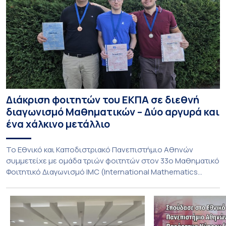
Διάκριση φοιτητών του ΕΚΠΑ σε διεθνή
διαγωνισμό Μαθηματικών – Δύο αργυρά και
ένα χάλκινο μετάλλιο
To Εθνικό και Καποδιστριακό Πανεπιστήμιο Αθηνών
συμμετείχε με ομάδα τριών φοιτητών στον 33ο Μαθηματικό
Φοιτητικό Διαγωνισμό IMC (International Mathematics
Competition), ο οποίος πραγματοποιήθηκε στις 29 και 30
Ιουλίου στο Blagoevgrad της Βουλγαρίας. Σε αυτόν
συμμετείχαν 447 φοιτητές εκπροσωπώντας 135
πανεπιστήμια από 46 χώρες. Από την Ελλάδα, συμμετείχαν