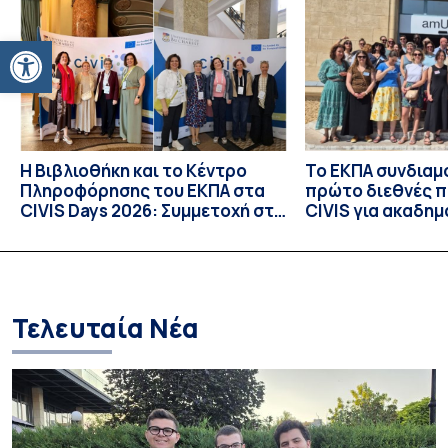
25 Ιουλίου 2026 στο ιστορικό κτίριο της πρώην σχολής […]
Ανοίξτε τη γραμμή εργαλείων
Η Βιβλιοθήκη και το Κέντρο
Το ΕΚΠΑ συνδιαμ
Πληροφόρησης του ΕΚΠΑ στα
πρώτο διεθνές 
CIVIS Days 2026: Συμμετοχή στη
CIVIS για ακαδημ
συν-σχεδίαση του μέλλοντος
βιβλιοθήκες
των ακαδημαϊκών βιβλιοθηκών
Τελευταία Νέα