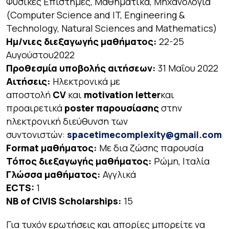
Φυσικές Επιστήμες, Μαθηματικά, Μηχανολογία
(Computer Science and IT, Engineering &
Technology, Natural Sciences and Mathematics)
Ημ/νιες διεξαγωγής μαθήματος:
22-25
Αυγούστου2022
Προθεσμία υποβολής αιτήσεων:
31 Μαΐου 2022
Αιτήσεις:
Ηλεκτρονικά με
αποστολή
CV
και
motivation letter
και
προαιρετικά
poster παρουσίασης
στην
ηλεκτρονική διεύθυνση των
συντονιστών:
spacetimecomplexity@gmail.com
Format μαθήματος:
Με δια ζώσης παρουσία
Τόπος διεξαγωγής μαθήματος:
Ρώμη, Ιταλία
Γλώσσα μαθήματος:
Αγγλικά
ECTS:
1
NB of CIVIS Scholarships:
15
Για τυχόν ερωτήσεις και απορίες μπορείτε να