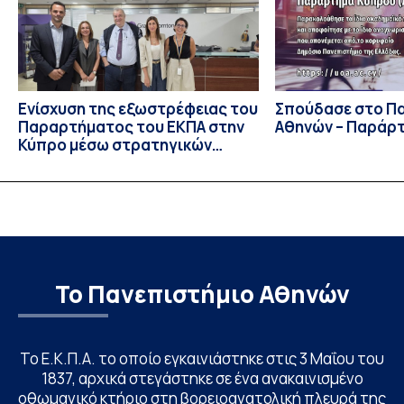
επίσης το Εθνικό Μετσόβιο Πολυτεχνείο, το Αριστοτέλειο
Πανεπιστήμιο […]
Ενίσχυση της εξωστρέφειας του
Σπούδασε στο Π
Παραρτήματος του ΕΚΠΑ στην
Αθηνών – Παράρ
Κύπρο μέσω στρατηγικών
συνεργασιών
Το Πανεπιστήμιο Αθηνών
Το Ε.Κ.Π.Α. το οποίο εγκαινιάστηκε στις 3 Μαΐου του
1837, αρχικά στεγάστηκε σε ένα ανακαινισμένο
οθωμανικό κτήριο στη βορειοανατολική πλευρά της