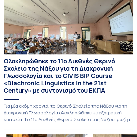
Ολοκληρώθηκε το 11ο Διεθνές Θερινό
Σχολείο της Νάξου για τη Διαχρονική
Γλωσσολογία και το CIVIS BIP Course
«Diachronic Linguistics in the 21st
Century» με συντονισμό του ΕΚΠΑ
Για μία ακόμη χρονιά, το Θερινό Σχολείο της Νάξου για τη
Διαχρονική Γλωσσολογία ολοκληρώθηκε με εξαιρετική
επιτυχία. Το 11ο Διεθνές Θερινό Σχολείο της Νάξου, μαζί με
τη διά ζώσης φάση του CIVIS BIP Course «Diachronic
Linguistics in the 21st Century», διεξήχθη από τις 19 έως τις