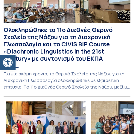
Ολοκληρώθηκε το 11ο Διεθνές Θερινό
Σχολείο της Νάξου για τη Διαχρονική
Γλωσσολογία και το CIVIS BIP Course
«Diachronic Linguistics in the 21st
Ανοίξτε τη γραμμή εργαλείων
Century» με συντονισμό του ΕΚΠΑ
Για μία ακόμη χρονιά, το Θερινό Σχολείο της Νάξου για τη
Διαχρονική Γλωσσολογία ολοκληρώθηκε με εξαιρετική
επιτυχία. Το 11ο Διεθνές Θερινό Σχολείο της Νάξου, μαζί με
τη διά ζώσης φάση του CIVIS BIP Course «Diachronic
Linguistics in the 21st Century», διεξήχθη από τις 19 έως τις
25 Ιουλίου 2026 στο ιστορικό κτίριο της πρώην σχολής […]