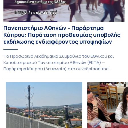
Πανεπιστήμιο Αθηνών – Παράρτημα
Κύπρου: Παράταση προθεσμίας υποβολής
εκδήλωσης ενδιαφέροντος υποψηφίων
Το Προσωρινό Ακαδημαϊκό Συμβούλιο του Εθνικού και
Καποδιστριακού Πανεπιστημίου Αθηνών (ΕΚΠΑ) —
Παράρτημα Κύπρου (Λευκωσία) στη συνεδρίαση της
Πέμπτης 23 Ιουλίου 2026, αποφασίζει ομόφωνα την
παράταση της προθεσμίας υποβολής εκδήλωσης
ενδιαφέροντος για την φοίτηση σε Προγράμματα Σπουδών,
Τμημάτων του Πανεπιστημίου μας στο Παράρτημα Κύπρου
για το ακαδημαϊκό έτος 2026-2027, έως τη Δευτέρα 31
Αυγούστου 2026. […]