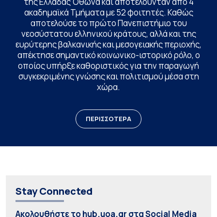
της Ελλάδας Όθωνα και αποτελούνταν από 4
ακαδημαϊκά Τμήματα με 52 φοιτητές. Καθώς
αποτελούσε το πρώτο Πανεπιστήμιο του
νεοσύστατου ελληνικού κράτους, αλλά και της
ευρύτερης βαλκανικής και μεσογειακής περιοχής,
απέκτησε σημαντικό κοινωνικο-ιστορικό ρόλο, ο
οποίος υπήρξε καθοριστικός για την παραγωγή
συγκεκριμένης γνώσης και πολιτισμού μέσα στη
χώρα.
ΠΕΡΙΣΣΟΤΕΡΑ
Stay Connected
Ακολουθήστε το hub.uoa.gr στα Social Media