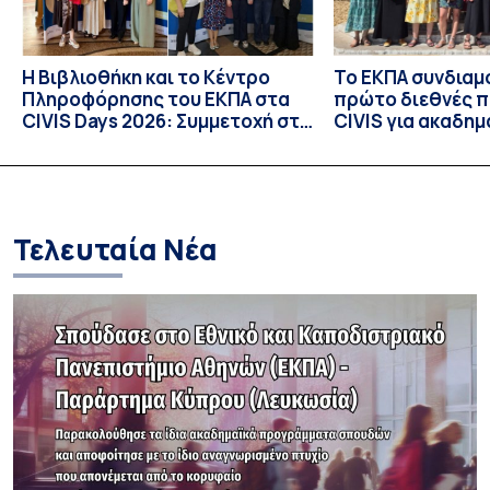
Η Βιβλιοθήκη και το Κέντρο
Το ΕΚΠΑ συνδιαμ
Πληροφόρησης του ΕΚΠΑ στα
πρώτο διεθνές 
CIVIS Days 2026: Συμμετοχή στη
CIVIS για ακαδημ
συν-σχεδίαση του μέλλοντος
βιβλιοθήκες
των ακαδημαϊκών βιβλιοθηκών
Τελευταία Νέα