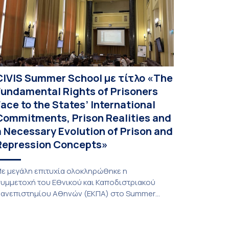
CIVIS Summer School με τίτλο «The
Fundamental Rights of Prisoners
Face to the States’ International
Commitments, Prison Realities and
a Necessary Evolution of Prison and
Repression Concepts»
ε μεγάλη επιτυχία ολοκληρώθηκε η
υμμετοχή του Εθνικού και Καποδιστριακού
ανεπιστημίου Αθηνών (ΕΚΠΑ) στο Summer
chool του Μικτού Εντατικού Προγράμματος
CIVIS Blended Intensive Program) τίτλο «The
undamental rights of prisoners face to the