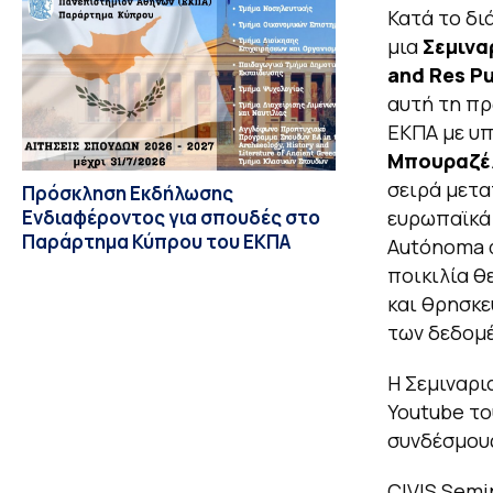
Κατά το δ
μια
Σεμινα
and Res Pu
αυτή τη πρ
ΕΚΠΑ με υπ
Μπουραζέ
σειρά μετ
Πρόσκληση Εκδήλωσης
Ενδιαφέροντος για σπουδές στο
ευρωπαϊκά 
Παράρτημα Κύπρου του ΕΚΠΑ
Autónoma d
ποικιλία θ
και θρησκε
των δεδομέ
Η Σεμιναρι
Youtube το
συνδέσμου
CIVIS Semi