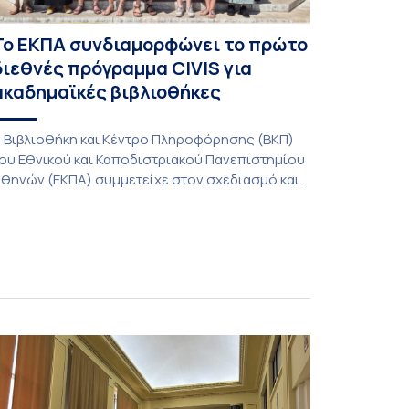
Το ΕΚΠΑ συνδιαμορφώνει το πρώτο
διεθνές πρόγραμμα CIVIS για
ακαδημαϊκές βιβλιοθήκες
 Βιβλιοθήκη και Κέντρο Πληροφόρησης (ΒΚΠ)
ου Εθνικού και Καποδιστριακού Πανεπιστημίου
θηνών (ΕΚΠΑ) συμμετείχε στον σχεδιασμό και
ην υλοποίηση του CIVIS Blended Intensive
rogramme (BIP) με τίτλο «Transformative
ibraries and Participatory Culture” (IMOTION), το
ποίο πραγματοποιήθηκε με διαδικτυακές και
ια ζώσης εκπαιδευτικές δράσεις από τις 3
ουνίου έως τις 10 Ιουλίου 2026. Το πρόγραμμα
ποτελεί […]