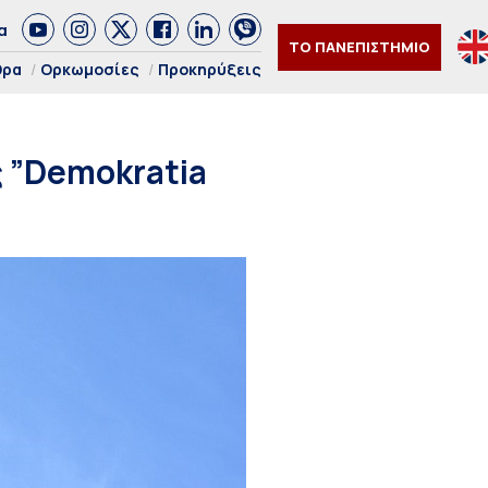
α
ΤΟ ΠΑΝΕΠΙΣΤΗΜΙΟ
θρα
Ορκωμοσίες
Προκηρύξεις
ς ”Demokratia