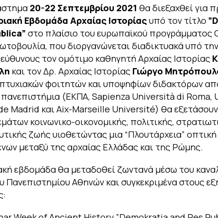
ιάστημα
20-22 Σεπτεμβρίου 2021
θα διεξαχθεί για 
ριακή Εβδομάδα Αρχαίας Ιστορίας
υπό τον τίτλο
”
blica”
στο πλαίσιο του ευρωπαϊκού προγράμματος CI
ωτοβουλία, που διοργανώνεται διαδικτυακά υπό την
εύθυνους τον ομότιμο καθηγητή Αρχαίας Ιστορίας
Κ
λη
και τον Δρ. Αρχαίας Ιστορίας
Γιώργο Μητρόπουλ
απτυχιακών φοιτητών και υποψηφίων διδακτόρων απ
πανεπιστήμια (ΕΚΠΑ, Sapienza Università di Roma, 
e Madrid και Aix-Marseille Université) θα εξετάσουν
εμάτων κοινωνικο-οικονομικής, πολιτικής, στρατιωτ
υτικής ζωής υιοθετώντας μια “Πλουτάρχεια” οπτική
νων μεταξύ της αρχαίας Ελλάδας και της Ρώμης.
ακή εβδομάδα θα μεταδοθεί ζωντανά μέσω του κανα
υ Πανεπιστημίου Αθηνών και συγκεκριμένα στους εξ
ς:
nar Week of Ancient History ”Demokratia and Res Pub