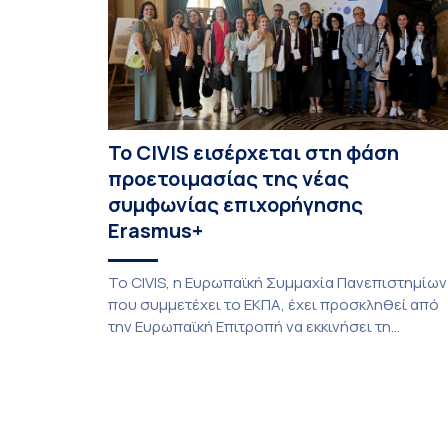
Το CIVIS εισέρχεται στη φάση
προετοιμασίας της νέας
συμφωνίας επιχορήγησης
Erasmus+
Το CIVIS, η Ευρωπαϊκή Συμμαχία Πανεπιστημίων
που συμμετέχει το ΕΚΠΑ, έχει προσκληθεί από
την Ευρωπαϊκή Επιτροπή να εκκινήσει τη
διαδικασία προετοιμασίας της συμφωνίας
επιχορήγησης για το CIVIS 2.1, μετά από θετική
αξιολόγηση στο πλαίσιο της πρόσφατης
πρόσκλησης Erasmus+ «European Universities».
Η πρόταση καλύπτει μια διετή περίοδο