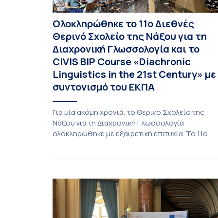
Ολοκληρώθηκε το 11ο Διεθνές
Θερινό Σχολείο της Νάξου για τη
Διαχρονική Γλωσσολογία και το
CIVIS BIP Course «Diachronic
Linguistics in the 21st Century» με
συντονισμό του ΕΚΠΑ
Για μία ακόμη χρονιά, το Θερινό Σχολείο της
Νάξου για τη Διαχρονική Γλωσσολογία
ολοκληρώθηκε με εξαιρετική επιτυχία. Το 11ο
Διεθνές Θερινό Σχολείο της Νάξου, μαζί με τη
διά ζώσης φάση του CIVIS BIP Course «Diachron
Linguistics in the 21st Century», διεξήχθη από τι
19 έως τις 25 Ιουλίου 2026 στο ιστορικό κτίριο
της πρώην σχολής […]