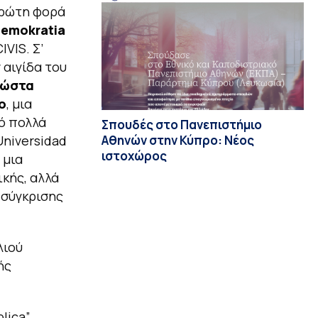
πρώτη φορά
Demokratia
VIS. Σ’
 αιγίδα του
ώστα
ο
, μια
ό πολλά
Σπουδές στο Πανεπιστήμιο
Αθηνών στην Κύπρο: Νέος
Universidad
ιστοχώρος
 μια
ικής, αλλά
 σύγκρισης
λιού
ής
lica”