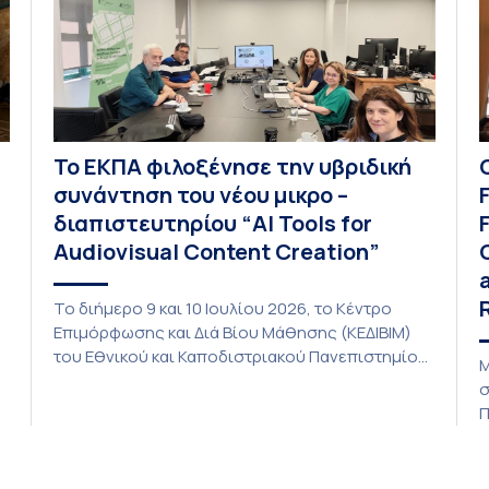
Το ΕΚΠΑ φιλοξένησε την υβριδική
συνάντηση του νέου μικρο –
διαπιστευτηρίου “AI Tools for
Audiovisual Content Creation”
Το διήμερο 9 και 10 Ιουλίου 2026, το Κέντρο
Επιμόρφωσης και Διά Βίου Μάθησης (ΚΕΔΙΒΙΜ)
του Εθνικού και Καποδιστριακού Πανεπιστημίου
Μ
Αθηνών (ΕΚΠΑ) φιλοξένησε στις εγκαταστάσεις
σ
του στην Αθήνα την υβριδική συνάντηση του
Π
νέου μικρο-διαπιστευτηρίου “AI Tools for
S
Audiovisual Content Creation”, το οποίο
(
υλοποιείται στο πλαίσιο της πρόσκλησης CIVIS
f