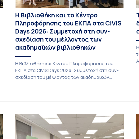
Η Βιβλιοθήκη και το Κέντρο
Πληροφόρησης του ΕΚΠΑ στα CIVIS
Days 2026: Συμμετοχή στη συν-
σχεδίαση του μέλλοντος των
ακαδημαϊκών βιβλιοθηκών
Η
τ
Α
Η Βιβλιοθήκη και Κέντρο Πληροφόρησης του
τ
ΕΚΠΑ στα CIVIS Days 2026: Συμμετοχή στη συν-
P
σχεδίαση του μέλλοντος των ακαδημαϊκών
L
βιβλιοθηκών Στην αποστολή που εκπροσώπησε
ο
το ΕΚΠΑ στη φετινή εκδήλωση «CIVIS Days», με
δ
επικεφαλής την Αντιπρύτανι Ακαδημαϊκών,
ic
Ι
Διεθνών Σχέσεων και Εξωστρέφειας, Καθηγήτρια
ς
α
κ. Σοφία Παπαϊωάννου, συμμετείχε ενεργά και η
Βιβλιοθήκη και Κέντρο Πληροφόρησης (ΒΚΠ) του
Ιδρύματος. Οι […]