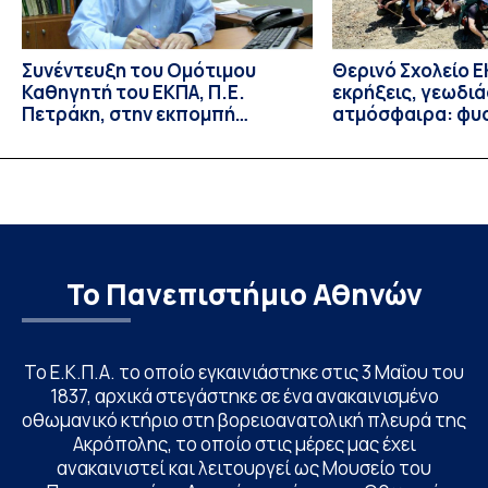
Συνέντευξη του Ομότιμου
Θερινό Σχολείο Ε
Καθηγητή του ΕΚΠΑ, Π.Ε.
εκρήξεις, γεωδι
Πετράκη, στην εκπομπή
ατμόσφαιρα: φυ
“Update” στην ΕΡΤ
ιδιότητες, σύζευ
βιολογικές επιδ
Το Πανεπιστήμιο Αθηνών
Το Ε.Κ.Π.Α. το οποίο εγκαινιάστηκε στις 3 Μαΐου του
1837, αρχικά στεγάστηκε σε ένα ανακαινισμένο
οθωμανικό κτήριο στη βορειοανατολική πλευρά της
Ακρόπολης, το οποίο στις μέρες μας έχει
ανακαινιστεί και λειτουργεί ως Μουσείο του