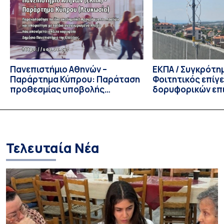
Πολιτικών Επιστημών, Καθηγητής Νικόλαος Ηρειώτης, και ο
Πρόεδρος του Τμήματος […]
Πανεπιστήμιο Αθηνών –
ΕΚΠΑ / Συγκρότη
Παράρτημα Κύπρου: Παράταση
Φοιτητικός επίγ
προθεσμίας υποβολής
δορυφορικών επι
εκδήλωσης ενδιαφέροντος
λειτουργία!
υποψηφίων
Τελευταία Νέα