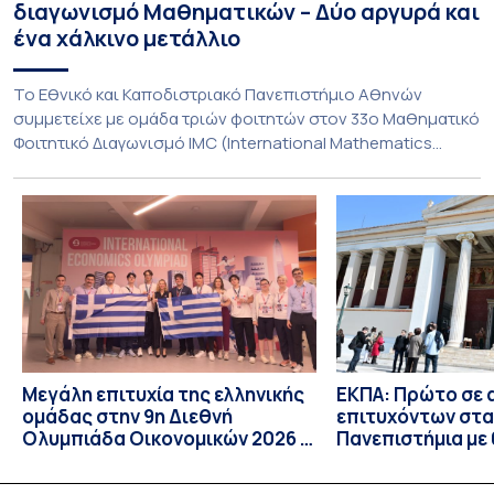
διαγωνισμό Μαθηματικών – Δύο αργυρά και
ένα χάλκινο μετάλλιο
To Εθνικό και Καποδιστριακό Πανεπιστήμιο Αθηνών
συμμετείχε με ομάδα τριών φοιτητών στον 33ο Μαθηματικό
Φοιτητικό Διαγωνισμό IMC (International Mathematics
Competition), ο οποίος πραγματοποιήθηκε στις 29 και 30
Ιουλίου στο Blagoevgrad της Βουλγαρίας. Σε αυτόν
συμμετείχαν 447 φοιτητές εκπροσωπώντας 135
πανεπιστήμια από 46 χώρες. Από την Ελλάδα, συμμετείχαν
επίσης το Εθνικό Μετσόβιο Πολυτεχνείο, το Αριστοτέλειο
Πανεπιστήμιο […]
Μεγάλη επιτυχία της ελληνικής
ΕΚΠΑ: Πρώτο σε 
ομάδας στην 9η Διεθνή
επιτυχόντων στα
Ολυμπιάδα Οικονομικών 2026 –
Πανεπιστήμια με
Ένα ασημένιο και τρία χάλκινα
φοιτητές/τριες 
μετάλλια
επιλογή για τους