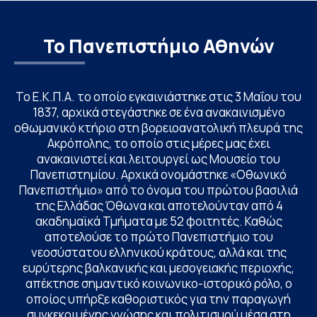
Το Πανεπιστήμιο Αθηνών
Το Ε.Κ.Π.Α. το οποίο εγκαινιάστηκε στις 3 Μαΐου του
1837, αρχικά στεγάστηκε σε ένα ανακαινισμένο
οθωμανικό κτήριο στη βορειοανατολική πλευρά της
Ακρόπολης, το οποίο στις μέρες μας έχει
ανακαινιστεί και λειτουργεί ως Μουσείο του
Πανεπιστημίου. Αρχικά ονομάστηκε «Οθωνικό
Πανεπιστήμιο» από το όνομα του πρώτου βασιλιά
της Ελλάδας Όθωνα και αποτελούνταν από 4
ακαδημαϊκά Τμήματα με 52 φοιτητές. Καθώς
αποτελούσε το πρώτο Πανεπιστήμιο του
νεοσύστατου ελληνικού κράτους, αλλά και της
ευρύτερης βαλκανικής και μεσογειακής περιοχής,
απέκτησε σημαντικό κοινωνικο-ιστορικό ρόλο, ο
οποίος υπήρξε καθοριστικός για την παραγωγή
συγκεκριμένης γνώσης και πολιτισμού μέσα στη