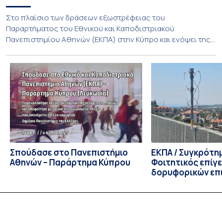
Στο πλαίσιο των δράσεων εξωστρέφειας του
Παραρτήματος του Εθνικού και Καποδιστριακού
Πανεπιστημίου Αθηνών (ΕΚΠΑ) στην Κύπρο και ενόψει της
έναρξης των προπτυχιακών προγραμμάτων σπουδών του
Τμήματος Οικονομικών Επιστημών και του Τμήματος
Διοίκησης Επιχειρήσεων και Οργανισμών τον Σεπτέμβριο
του 2026, ο Κοσμήτορας της Σχολής Οικονομικών και
Πολιτικών Επιστημών, Καθηγητής Νικόλαος Ηρειώτης, και ο
Πρόεδρος του Τμήματος […]
Σπούδασε στο Πανεπιστήμιο
ΕΚΠΑ / Συγκρότη
Αθηνών – Παράρτημα Κύπρου
Φοιτητικός επίγ
δορυφορικών επι
λειτουργία!