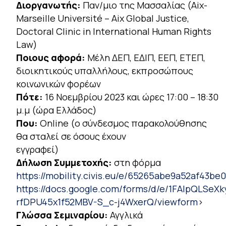
Διοργανωτής:
Παν/μιο της Μασσαλίας (Aix-
Marseille Université – Aix Global Justice,
Doctoral Clinic in International Human Rights
Law)
Ποιους αφορά:
Μέλη ΔΕΠ, ΕΔΙΠ, ΕΕΠ, ΕΤΕΠ,
διοικητικούς υπαλλήλους, εκπροσώπους
κοινωνικών φορέων
Πότε:
16 Νοεμβρίου 2023 και ώρες 17:00 – 18:30
μ.μ (ώρα Ελλάδος)
Που:
Online (ο σύνδεσμος παρακολούθησης
θα σταλεί σε όσους έχουν
εγγραφεί)
Δήλωση Συμμετοχής:
στη φόρμα
https://mobility.civis.eu/e/65265abe9a52af43be
https://docs.google.com/forms/d/e/1FAIpQLSeX
rfDPU45x1f52MBV-S_c-j4WxerQ/viewform
>
Γλώσσα Σεμιναρίου:
Αγγλικά