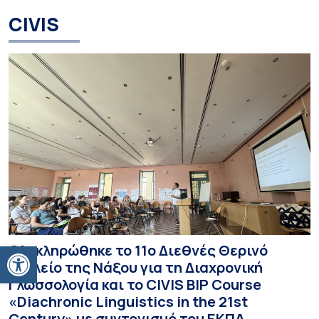
CIVIS
Ανοίξτε τη γραμμή εργαλείων
Ολοκληρώθηκε το 11ο Διεθνές Θερινό
Σχολείο της Νάξου για τη Διαχρονική
Γλωσσολογία και το CIVIS BIP Course
«Diachronic Linguistics in the 21st
Century» με συντονισμό του ΕΚΠΑ