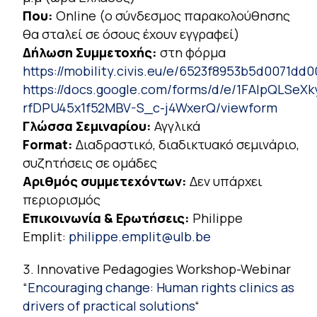
Που:
Online (ο σύνδεσμος παρακολούθησης
θα σταλεί σε όσους έχουν εγγραφεί)
Δήλωση Συμμετοχής:
στη φόρμα
https://mobility.civis.eu/e/6523f8953b5d0071dd
https://docs.google.com/forms/d/e/1FAIpQLSeX
rfDPU45x1f52MBV-S_c-j4WxerQ/viewform
Γλώσσα Σεμιναρίου:
Αγγλικά
Format:
Διαδραστικό, διαδικτυακό σεμινάριο,
συζητήσεις σε ομάδες
Αριθμός συμμετεχόντων:
Δεν υπάρχει
περιορισμός
Επικοινωνία & Ερωτήσεις:
Philippe
Emplit:
philippe.emplit@ulb.be
Innovative Pedagogies Workshop-Webinar
“
Encouraging change: Human rights clinics as
drivers of practical solutions
“