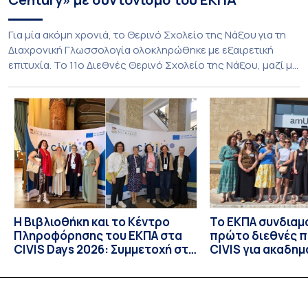
Για μία ακόμη χρονιά, το Θερινό Σχολείο της Νάξου για τη
Διαχρονική Γλωσσολογία ολοκληρώθηκε με εξαιρετική
επιτυχία. Το 11ο Διεθνές Θερινό Σχολείο της Νάξου, μαζί με
τη διά ζώσης φάση του CIVIS BIP Course «Diachronic
Linguistics in the 21st Century», διεξήχθη από τις 19 έως τις
25 Ιουλίου 2026 στο ιστορικό κτίριο της πρώην σχολής […]
Η Βιβλιοθήκη και το Κέντρο
Το ΕΚΠΑ συνδιαμ
Πληροφόρησης του ΕΚΠΑ στα
πρώτο διεθνές 
CIVIS Days 2026: Συμμετοχή στη
CIVIS για ακαδημ
συν-σχεδίαση του μέλλοντος
βιβλιοθήκες
των ακαδημαϊκών βιβλιοθηκών