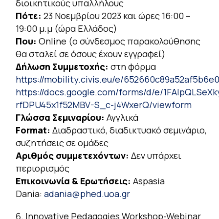
διοικητικούς υπαλλήλους
Πότε:
23 Νοεμβρίου 2023 και ώρες 16:00 –
19:00 μ.μ (ώρα Ελλάδος)
Που:
Online (ο σύνδεσμος παρακολούθησης
θα σταλεί σε όσους έχουν εγγραφεί)
Δήλωση Συμμετοχής:
στη φόρμα
https://mobility.civis.eu/e/652660c89a52af5b6e
https://docs.google.com/forms/d/e/1FAIpQLSeX
rfDPU45x1f52MBV-S_c-j4WxerQ/viewform
Γλώσσα Σεμιναρίου:
Αγγλικά
Format:
Διαδραστικό, διαδικτυακό σεμινάριο,
συζητήσεις σε ομάδες
Αριθμός συμμετεχόντων:
Δεν υπάρχει
περιορισμός
Επικοινωνία & Ερωτήσεις:
Aspasia
Dania:
adania@phed.uoa.gr
Innovative Pedagogies Workshop-Webinar