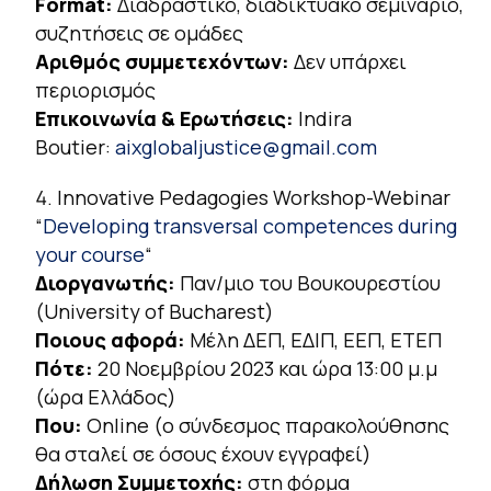
Format:
Διαδραστικό, διαδικτυακό σεμινάριο,
συζητήσεις σε ομάδες
Αριθμός συμμετεχόντων:
Δεν υπάρχει
περιορισμός
Επικοινωνία & Ερωτήσεις:
Indira
Boutier:
aixglobaljustice@gmail.com
Innovative Pedagogies Workshop-Webinar
“
Developing transversal competences during
your course
“
Διοργανωτής:
Παν/μιο του Βουκουρεστίου
(University of Bucharest)
Ποιους αφορά:
Μέλη ΔΕΠ, ΕΔΙΠ, ΕΕΠ, ΕΤΕΠ
Πότε:
20 Νοεμβρίου 2023 και ώρα 13:00 μ.μ
(ώρα Ελλάδος)
Που:
Online (ο σύνδεσμος παρακολούθησης
θα σταλεί σε όσους έχουν εγγραφεί)
Δήλωση Συμμετοχής:
στη φόρμα