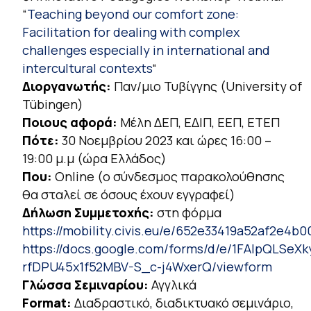
“
Teaching beyond our comfort zone:
Facilitation for dealing with complex
challenges especially in international and
intercultural contexts
“
Διοργανωτής:
Παν/μιο Τυβίγγης (University of
Tübingen)
Ποιους αφορά:
Μέλη ΔΕΠ, ΕΔΙΠ, ΕΕΠ, ΕΤΕΠ
Πότε:
30 Νοεμβρίου 2023 και ώρες 16:00 –
19:00 μ.μ (ώρα Ελλάδος)
Που:
Online (ο σύνδεσμος παρακολούθησης
θα σταλεί σε όσους έχουν εγγραφεί)
Δήλωση Συμμετοχής:
στη φόρμα
https://mobility.civis.eu/e/652e33419a52af2e4b
https://docs.google.com/forms/d/e/1FAIpQLSeX
rfDPU45x1f52MBV-S_c-j4WxerQ/viewform
Γλώσσα Σεμιναρίου:
Αγγλικά
Format:
Διαδραστικό, διαδικτυακό σεμινάριο,