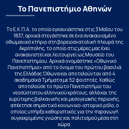
Το Πανεπιστήμιο Αθηνών
Το Ε.Κ.Π.Α. το οποίο εγκαινιάστηκε στις 3 Μαΐου του
1837, αρχικά στεγάστηκε σε ένα ανακαινισμένο
οθωμανικό κτήριο στη βορειοανατολική πλευρά της
Ακρόπολης, το οποίο στις μέρες μας έχει
ανακαινιστεί και λειτουργεί ως Μουσείο του
Πανεπιστημίου. Αρχικά ονομάστηκε «Οθωνικό
Πανεπιστήμιο» από το όνομα του πρώτου βασιλιά
της Ελλάδας Όθωνα και αποτελούνταν από 4
ακαδημαϊκά Τμήματα με 52 φοιτητές. Καθώς
αποτελούσε το πρώτο Πανεπιστήμιο του
νεοσύστατου ελληνικού κράτους, αλλά και της
ευρύτερης βαλκανικής και μεσογειακής περιοχής,
απέκτησε σημαντικό κοινωνικο-ιστορικό ρόλο, ο
οποίος υπήρξε καθοριστικός για την παραγωγή
συγκεκριμένης γνώσης και πολιτισμού μέσα στη
χώρα.