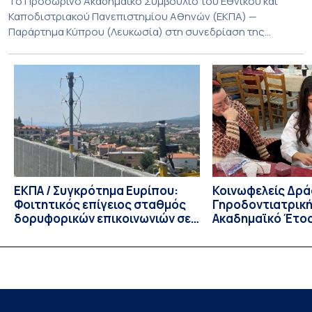
Το Προσωρινό Ακαδημαϊκό Συμβούλιο του Εθνικού και
Καποδιστριακού Πανεπιστημίου Αθηνών (ΕΚΠΑ) —
Παράρτημα Κύπρου (Λευκωσία) στη συνεδρίαση της
Πέμπτης 23 Ιουλίου 2026, αποφασίζει ομόφωνα την
παράταση της προθεσμίας υποβολής εκδήλωσης
ενδιαφέροντος για την φοίτηση σε Προγράμματα Σπουδών,
Τμημάτων του Πανεπιστημίου μας στο Παράρτημα Κύπρου
για το ακαδημαϊκό έτος 2026-2027, έως τη Δευτέρα 31
Αυγούστου 2026. […]
ΕΚΠΑ / Συγκρότημα Ευρίπου:
Κοινωφελείς Δρά
Φοιτητικός επίγειος σταθμός
Γηροδοντιατρική
δορυφορικών επικοινωνιών σε
Ακαδημαϊκό Έτος
λειτουργία!