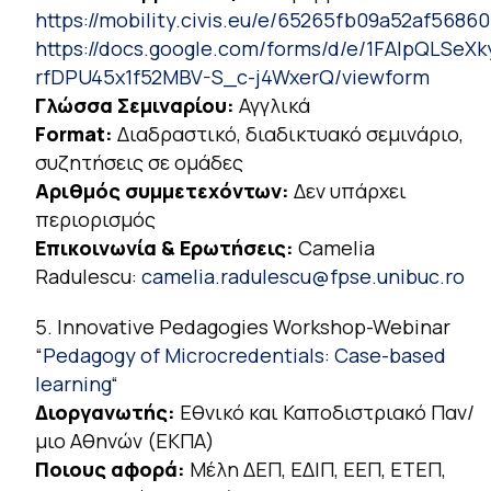
https://mobility.civis.eu/e/65265fb09a52af5686
https://docs.google.com/forms/d/e/1FAIpQLSeX
rfDPU45x1f52MBV-S_c-j4WxerQ/viewform
Γλώσσα Σεμιναρίου:
Αγγλικά
Format:
Διαδραστικό, διαδικτυακό σεμινάριο,
συζητήσεις σε ομάδες
Αριθμός συμμετεχόντων:
Δεν υπάρχει
περιορισμός
Επικοινωνία & Ερωτήσεις:
Camelia
Radulescu:
camelia.radulescu@fpse.unibuc.ro
Innovative Pedagogies Workshop-Webinar
“
Pedagogy of Microcredentials: Case-based
learning
“
Διοργανωτής:
Εθνικό και Καποδιστριακό Παν/
μιο Αθηνών (ΕΚΠΑ)
Ποιους αφορά:
Μέλη ΔΕΠ, ΕΔΙΠ, ΕΕΠ, ΕΤΕΠ,