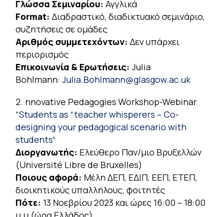
Γλώσσα Σεμιναρίου:
Αγγλικά
Format:
Διαδραστικό, διαδικτυακό σεμινάριο,
συζητήσεις σε ομάδες
Αριθμός συμμετεχόντων:
Δεν υπάρχει
περιορισμός
Επικοινωνία & Ερωτήσεις:
Julia
Bohlmann:
Julia.Bohlmann@glasgow.ac.uk
nnovative Pedagogies Workshop-Webinar
“
Students as “teacher whisperers – Co-
designing your pedagogical scenario with
students
“
Διοργανωτής:
Ελεύθερο Παν/μιο Βρυξελλών
(Université Libre de Bruxelles)
Ποιους αφορά:
Μέλη ΔΕΠ, ΕΔΙΠ, ΕΕΠ, ΕΤΕΠ,
διοικητικούς υπαλλήλους, φοιτητές
Πότε:
13 Νοεβρίου 2023 και ώρες 16:00 – 18:00
μ.μ (ώρα Ελλάδος)