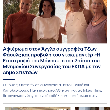
Αφιέρωμα στον Άγγλο συγγραφέα Τζων
Φάουλς και προβολή του ντοκυμαντέρ «Η
Επιστροφή του Μάγου», στο πλαίσιο του
Μνημονίου Συνεργασίας του ΕΚΠΑ με τον
Δήμο Σπετσών
Ο Δήμος Σπετσών σε συνεργασία με το Εθνικό και
Καποδιστριακό Πανεπιστήμιο Αθηνών, και τις Inkas Films,
διοργάνωσαν λογοτεχνική εκδήλωση – αφιέρωμα στον
Τζων Φάουλς, τον σημαντικότερο Βρετανό πεζογράφο του
20ού αιώνα, με την προβολή του ντοκυμαντέρ «Η