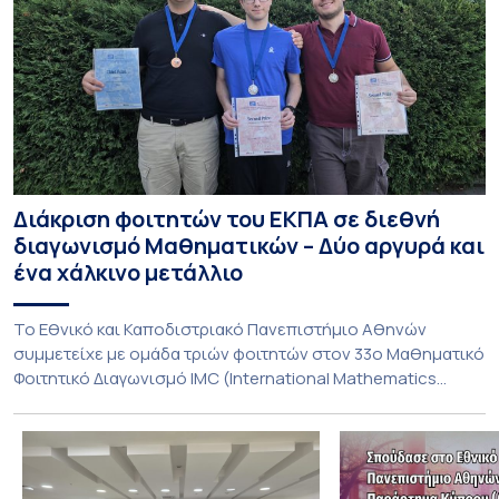
Διάκριση φοιτητών του ΕΚΠΑ σε διεθνή
διαγωνισμό Μαθηματικών – Δύο αργυρά και
ένα χάλκινο μετάλλιο
To Εθνικό και Καποδιστριακό Πανεπιστήμιο Αθηνών
συμμετείχε με ομάδα τριών φοιτητών στον 33ο Μαθηματικό
Φοιτητικό Διαγωνισμό IMC (International Mathematics
Competition), ο οποίος πραγματοποιήθηκε στις 29 και 30
Ιουλίου στο Blagoevgrad της Βουλγαρίας. Σε αυτόν
συμμετείχαν 447 φοιτητές εκπροσωπώντας 135
πανεπιστήμια από 46 χώρες. Από την Ελλάδα, συμμετείχαν