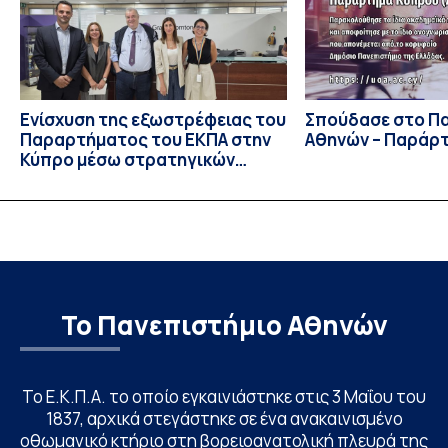
επίσης το Εθνικό Μετσόβιο Πολυτεχνείο, το Αριστοτέλειο
Πανεπιστήμιο […]
Ενίσχυση της εξωστρέφειας του
Σπούδασε στο Π
Παραρτήματος του ΕΚΠΑ στην
Αθηνών – Παράρ
Κύπρο μέσω στρατηγικών
συνεργασιών
Το Πανεπιστήμιο Αθηνών
Το Ε.Κ.Π.Α. το οποίο εγκαινιάστηκε στις 3 Μαΐου του
1837, αρχικά στεγάστηκε σε ένα ανακαινισμένο
οθωμανικό κτήριο στη βορειοανατολική πλευρά της