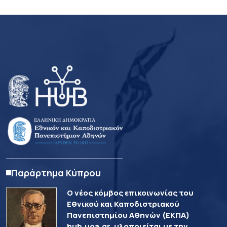
Παράρτημα Κύπρου
Ο νέος κόμβος επικοινωνίας του
Εθνικού και Καποδιστριακού
Πανεπιστημίου Αθηνών (ΕΚΠΑ)
hub.uoa.gr, υλοποιείται με την