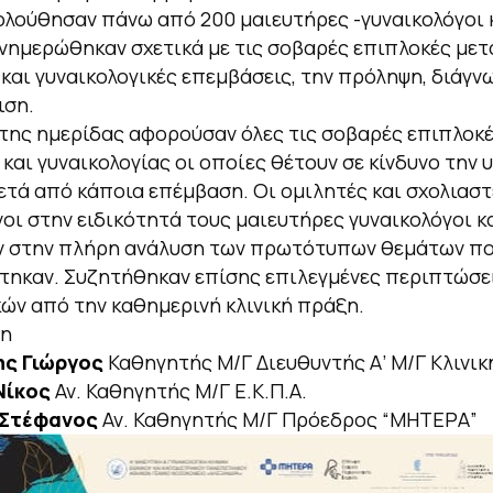
λούθησαν πάνω από 200 μαιευτήρες -γυναικολόγοι κ
ενημερώθηκαν σχετικά με τις σοβαρές επιπλοκές με
 και γυναικολογικές επεμβάσεις, την πρόληψη, διάγν
ιση.
της ημερίδας αφορούσαν όλες τις σοβαρές επιπλοκέ
 και γυναικολογίας οι οποίες θέτουν σε κίνδυνο την 
ετά από κάποια επέμβαση. Οι ομιλητές και σχολιαστ
οι στην ειδικότητά τους μαιευτήρες γυναικολόγοι και
ν στην πλήρη ανάλυση των πρωτότυπων θεμάτων π
τηκαν. Συζητήθηκαν επίσης επιλεγμένες περιπτώσε
ών από την καθημερινή κλινική πράξη.
ση
ς Γιώργος
Καθηγητής Μ/Γ Διευθυντής Α’ Μ/Γ Κλινική
Νίκος
Αν. Καθηγητής Μ/Γ Ε.Κ.Π.Α.
 Στέφανος
Αν. Καθηγητής Μ/Γ Πρόεδρος “ΜΗΤΕΡΑ”