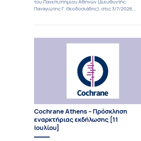
του Πανεπιστημίου Αθηνών (Διευθυντής:
Παναγιώτης Γ. Θεοδοσιάδης), στις 3/7/2026,
πραγματοποιήθηκε η πρώτη εμφύτευση του
ενθέματος Susvimo (Port Delivery System, PDS)
στο πλαίσιο της διεθνούς κλινικής μελέτης
Sightspire σε ασθενή 82 ετών με ηλικιακή
εκφύλιση ωχράς υγρού τύπου. Το ένθεμα αυτό
αποτελεί καινοτόμο θεραπεία για ασθενείς με
νεοαγγειακή ηλικιακή εκφύλιση ωχράς, […]
Cochrane Athens – Πρόσκληση
εναρκτήριας εκδήλωσης [11
Ιουλίου]