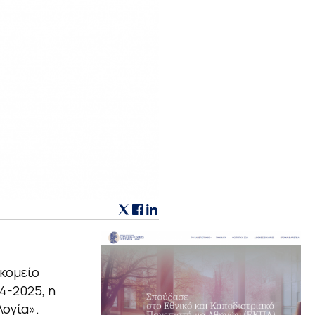
οκομείο
4-2025, η
ογία».