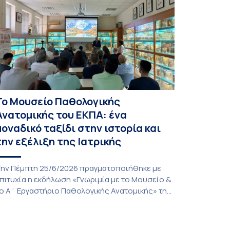
Το Μουσείο Παθολογικής
Ανατομικής του ΕΚΠΑ: ένα
μοναδικό ταξίδι στην ιστορία και
την εξέλιξη της Ιατρικής
ην Πέμπτη 25/6/2026 πραγματοποιήθηκε με
πιτυχία η εκδήλωση «Γνωριμία με το Μουσείο &
ο Α΄ Εργαστήριο Παθολογικής Ανατομικής» της
ατρικής Σχολής του Εθνικού και Καποδιστριακού
ανεπιστημίου Αθηνών, μια πρωτοβουλία που
νέδειξε την ιστορική διαδρομή, το