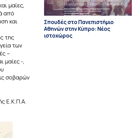
αι μαίες,
τά από
ωση και
Σπουδές στο Πανεπιστήμιο
Αθηνών στην Κύπρο: Νέος
ιστοχώρος
ς της
υγεία των
ές –
 μαίες -,
ου
ις σοβαρών
ς Ε.Κ.Π.Α.