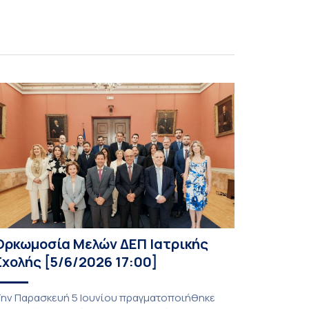
πιστημονικό έργο και την πολύτιμη συμβολή
ων δύο αυτών εμβληματικών ακαδημαϊκών
ομών στην εκπαίδευση, την έρευνα και την
σκηση της […]
Ορκωμοσία Μελών ΔΕΠ Ιατρικής
Σχολής [5/6/2026 17:00]
ην Παρασκευή 5 Ιουνίου πραγματοποιήθηκε