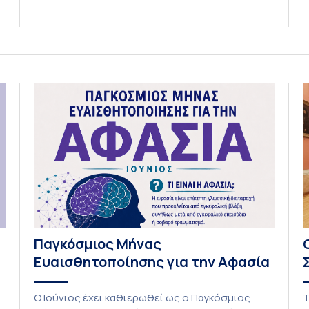
ε
Greece”, έλαβε το “Exercise is Medicine” Global
τ
Leadership Award 2026 από το American College
δ
of Sports Medicine (ACSM). Κάθε χρόνο,
ά
προσωπικότητες, των οποίων η ηγετική δράση
έχει προωθήσει την ενσωμάτωση της […]
Παγκόσμιος Μήνας
Ευαισθητοποίησης για την Αφασία
Ο Ιούνιος έχει καθιερωθεί ως ο Παγκόσμιος
Τ