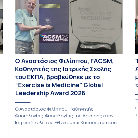
Ο Αναστάσιος Φιλίππου, FACSM,
ς
Καθηγητής της Ιατρικής Σχολής
του ΕΚΠΑ, βραβεύθηκε με το
“Exercise is Medicine” Global
Leadership Award 2026
Τ
ε
Ο Αναστάσιος Φιλίππου, Καθηγητής
τ
Φυσιολογίας-Φυσιολογίας της Άσκησης στην
Ι
Ιατρική Σχολή του Εθνικού και Καποδιστριακού
Π
Πανεπιστημίου Αθηνών (ΕΚΠΑ) και Πρόεδρος
α
του Εθνικού Κέντρου “Exercise is Medicine-