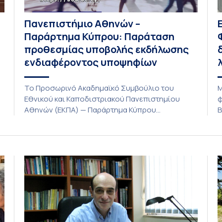
Πανεπιστήμιο Αθηνών –
Παράρτημα Κύπρου: Παράταση
προθεσμίας υποβολής εκδήλωσης
ενδιαφέροντος υποψηφίων
Το Προσωρινό Ακαδημαϊκό Συμβούλιο του
Μ
Εθνικού και Καποδιστριακού Πανεπιστημίου
φ
Αθηνών (ΕΚΠΑ) — Παράρτημα Κύπρου
Β
(Λευκωσία) στη συνεδρίαση της Πέμπτης 23
Α
Ιουλίου 2026, αποφασίζει ομόφωνα την
ο
παράταση της προθεσμίας υποβολής
λ
εκδήλωσης ενδιαφέροντος για την φοίτηση σε
λ
ς
Προγράμματα Σπουδών, Τμημάτων του
ε
Πανεπιστημίου μας στο Παράρτημα Κύπρου για
ι
το ακαδημαϊκό έτος 2026-2027, έως τη Δευτέρα
φ
31 Αυγούστου 2026. […]