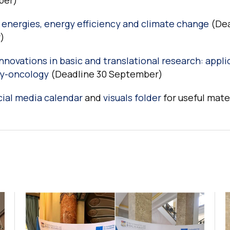
ber)
energies, energy efficiency and climate change
(Dea
)
nnovations in basic and translational research: appli
y-oncology
(Deadline 30 September)
cial media calendar
and
visuals folder
for useful mater