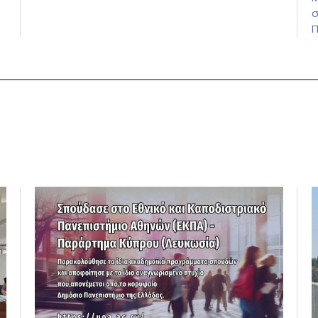
Αθηνών (ΕΚΠΑ) φιλοξένησε στις εγκαταστάσεις
σ
του στην Αθήνα την υβριδική συνάντηση του
Π
νέου μικρο-διαπιστευτηρίου “AI Tools for
S
Audiovisual Content Creation”, το οποίο
(
υλοποιείται στο πλαίσιο της πρόσκλησης CIVIS
f
ν
Strand 2 του άξονα χρηματοδότησης Modular
S
Training […]
r
r
α
[