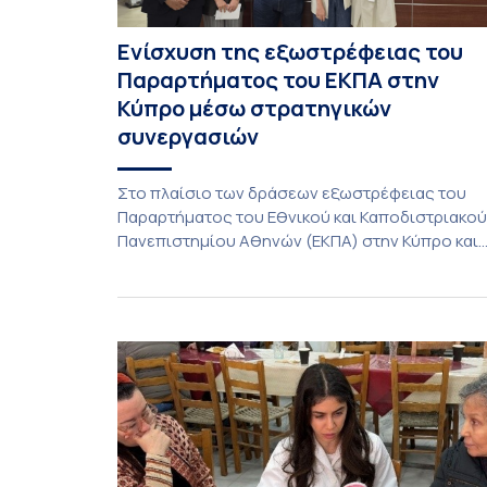
Ενίσχυση της εξωστρέφειας του
Παραρτήματος του ΕΚΠΑ στην
Κύπρο μέσω στρατηγικών
συνεργασιών
Στο πλαίσιο των δράσεων εξωστρέφειας του
Παραρτήματος του Εθνικού και Καποδιστριακού
Πανεπιστημίου Αθηνών (ΕΚΠΑ) στην Κύπρο και
ενόψει της έναρξης των προπτυχιακών
προγραμμάτων σπουδών του Τμήματος
Οικονομικών Επιστημών και του Τμήματος
Διοίκησης Επιχειρήσεων και Οργανισμών τον
Σεπτέμβριο του 2026, ο Κοσμήτορας της Σχολή
Οικονομικών και Πολιτικών Επιστημών,
Καθηγητής Νικόλαος Ηρειώτης, και ο Πρόεδρος
του Τμήματος […]