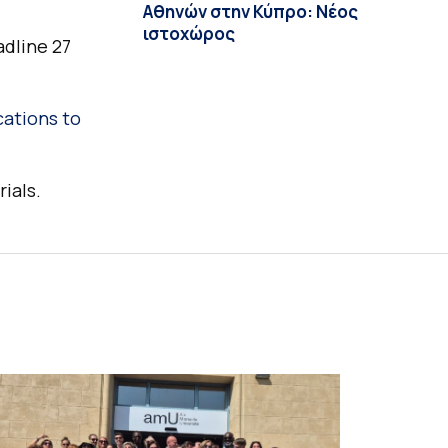
Αθηνών στην Κύπρο: Νέος
ιστοχώρος
dline 27
cations to
ials.