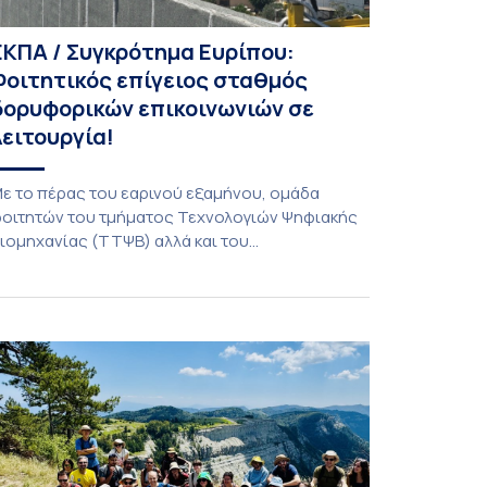
ΕΚΠΑ / Συγκρότημα Ευρίπου:
Φοιτητικός επίγειος σταθμός
δορυφορικών επικοινωνιών σε
λειτουργία!
ε το πέρας του εαρινού εξαμήνου, ομάδα
οιτητών του τμήματος Τεχνολογιών Ψηφιακής
ιομηχανίας (ΤΤΨΒ) αλλά και του
εροδιαστημικής Επιστήμης και Τεχνολογίας
λοκλήρωσε την κατασκευή επίγειου σταθμού
ήψης δορυφορικών σημάτων. Ο σταθμός
ειτουργεί πλέον στο Συγκρότημα Ευρίπου και
ντάσσεται στο παγκόσμιο δίκτυο SatNOGS. Η
δέα προέκυψε έπειτα από την επίσκεψη
οιτητών του ΤΤΨΒ στο Open Source […]