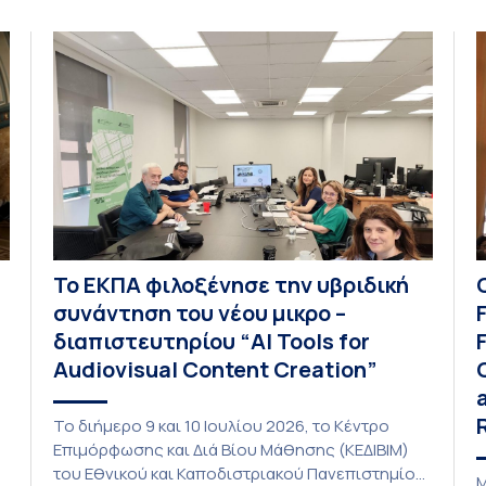
ς
α
κ. Σοφία Παπαϊωάννου, συμμετείχε ενεργά και η
Βιβλιοθήκη και Κέντρο Πληροφόρησης (ΒΚΠ) του
Ιδρύματος. Οι […]
Το ΕΚΠΑ φιλοξένησε την υβριδική
συνάντηση του νέου μικρο –
διαπιστευτηρίου “AI Tools for
Audiovisual Content Creation”
Το διήμερο 9 και 10 Ιουλίου 2026, το Κέντρο
Επιμόρφωσης και Διά Βίου Μάθησης (ΚΕΔΙΒΙΜ)
του Εθνικού και Καποδιστριακού Πανεπιστημίου
Μ