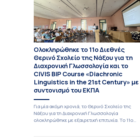
Ολοκληρώθηκε το 11ο Διεθνές
Θερινό Σχολείο της Νάξου για τη
Διαχρονική Γλωσσολογία και το
CIVIS BIP Course «Diachronic
Linguistics in the 21st Century» με
συντονισμό του ΕΚΠΑ
Για μία ακόμη χρονιά, το Θερινό Σχολείο της
Νάξου για τη Διαχρονική Γλωσσολογία
ολοκληρώθηκε με εξαιρετική επιτυχία. Το 11ο
Διεθνές Θερινό Σχολείο της Νάξου, μαζί με τη
διά ζώσης φάση του CIVIS BIP Course «Diachron