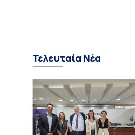
διαδικασία προετοιμασίας της συμφωνίας
επιχορήγησης για το CIVIS 2.1, μετά από θετική
αξιολόγηση στο πλαίσιο της πρόσφατης
πρόσκλησης Erasmus+ «European Universities».
Η πρόταση καλύπτει μια διετή περίοδο
χρηματοδότησης για την πρώτη γενιά συμμαχιώ
European Universities και […]
Τελευταία Νέα