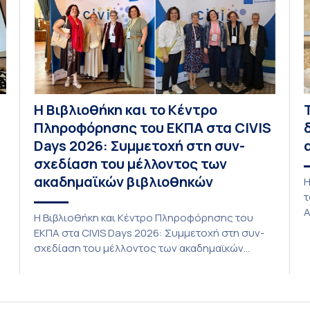
Η Βιβλιοθήκη και το Κέντρο
Πληροφόρησης του ΕΚΠΑ στα CIVIS
Days 2026: Συμμετοχή στη συν-
σχεδίαση του μέλλοντος των
ακαδημαϊκών βιβλιοθηκών
Η
τ
Α
Η Βιβλιοθήκη και Κέντρο Πληροφόρησης του
τ
ΕΚΠΑ στα CIVIS Days 2026: Συμμετοχή στη συν-
P
σχεδίαση του μέλλοντος των ακαδημαϊκών
L
βιβλιοθηκών Στην αποστολή που εκπροσώπησε
ο
το ΕΚΠΑ στη φετινή εκδήλωση «CIVIS Days», με
δ
επικεφαλής την Αντιπρύτανι Ακαδημαϊκών,
ic
Ι
Διεθνών Σχέσεων και Εξωστρέφειας, Καθηγήτρια