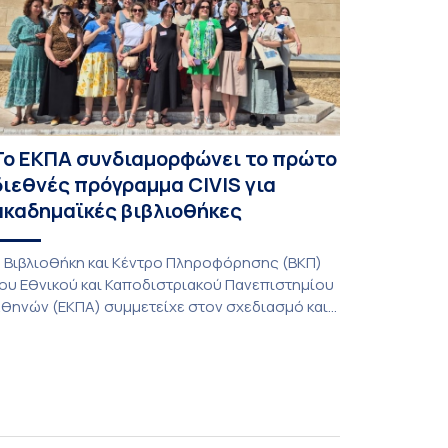
Το ΕΚΠΑ συνδιαμορφώνει το πρώτο
διεθνές πρόγραμμα CIVIS για
ακαδημαϊκές βιβλιοθήκες
 Βιβλιοθήκη και Κέντρο Πληροφόρησης (ΒΚΠ)
ου Εθνικού και Καποδιστριακού Πανεπιστημίου
θηνών (ΕΚΠΑ) συμμετείχε στον σχεδιασμό και
ην υλοποίηση του CIVIS Blended Intensive
rogramme (BIP) με τίτλο «Transformative
ibraries and Participatory Culture” (IMOTION), το
ποίο πραγματοποιήθηκε με διαδικτυακές και
ια ζώσης εκπαιδευτικές δράσεις από τις 3
ουνίου έως τις 10 Ιουλίου 2026. Το πρόγραμμα