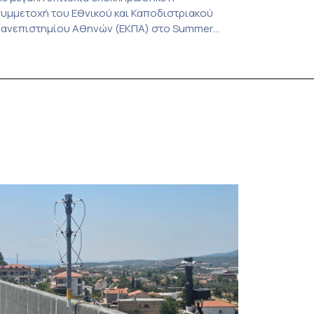
υμμετοχή του Εθνικού και Καποδιστριακού
ανεπιστημίου Αθηνών (ΕΚΠΑ) στο Summer
chool του Μικτού Εντατικού Προγράμματος
CIVIS Blended Intensive Program) τίτλο «The
undamental rights of prisoners face to the
tates’ international commitments, prison
ealities and a necessary evolution of prison and
epression concepts», το οποίο έλαβε χώρα
πό 29 Ιουνίου έως 3 Ιουλίου 2026 στην Νομική
…]