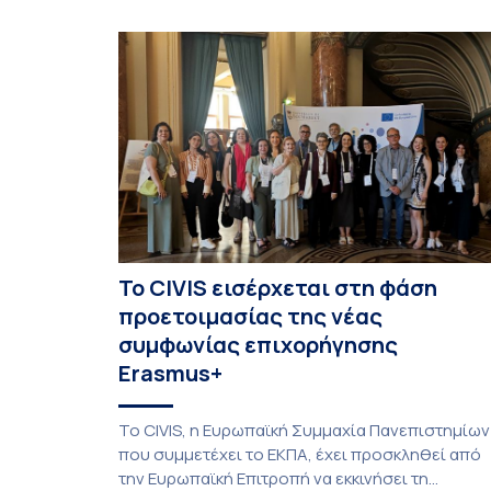
Linguistics in the 21st Century», διεξήχθη από τι
19 έως τις 25 Ιουλίου 2026 στο ιστορικό κτίριο
της πρώην σχολής […]
Το CIVIS εισέρχεται στη φάση
προετοιμασίας της νέας
συμφωνίας επιχορήγησης
Erasmus+
Το CIVIS, η Ευρωπαϊκή Συμμαχία Πανεπιστημίων
που συμμετέχει το ΕΚΠΑ, έχει προσκληθεί από
την Ευρωπαϊκή Επιτροπή να εκκινήσει τη