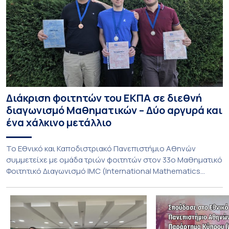
Διάκριση φοιτητών του ΕΚΠΑ σε διεθνή
διαγωνισμό Μαθηματικών – Δύο αργυρά και
ένα χάλκινο μετάλλιο
To Εθνικό και Καποδιστριακό Πανεπιστήμιο Αθηνών
συμμετείχε με ομάδα τριών φοιτητών στον 33ο Μαθηματικό
Φοιτητικό Διαγωνισμό IMC (International Mathematics
Competition), ο οποίος πραγματοποιήθηκε στις 29 και 30
Ιουλίου στο Blagoevgrad της Βουλγαρίας. Σε αυτόν
συμμετείχαν 447 φοιτητές εκπροσωπώντας 135
πανεπιστήμια από 46 χώρες. Από την Ελλάδα, συμμετείχαν
επίσης το Εθνικό Μετσόβιο Πολυτεχνείο, το Αριστοτέλειο