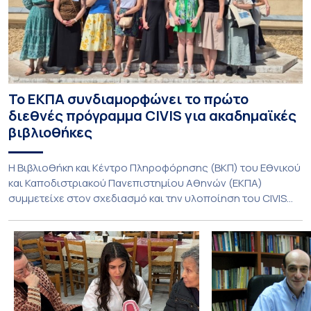
Το ΕΚΠΑ συνδιαμορφώνει το πρώτο
διεθνές πρόγραμμα CIVIS για ακαδημαϊκές
βιβλιοθήκες
Η Βιβλιοθήκη και Κέντρο Πληροφόρησης (ΒΚΠ) του Εθνικού
και Καποδιστριακού Πανεπιστημίου Αθηνών (ΕΚΠΑ)
συμμετείχε στον σχεδιασμό και την υλοποίηση του CIVIS
Blended Intensive Programme (BIP) με τίτλο «Transformative
Libraries and Participatory Culture” (IMOTION), το οποίο
πραγματοποιήθηκε με διαδικτυακές και δια ζώσης
εκπαιδευτικές δράσεις από τις 3 Ιουνίου έως τις 10 Ιουλίου
2026. Το πρόγραμμα αποτελεί […]