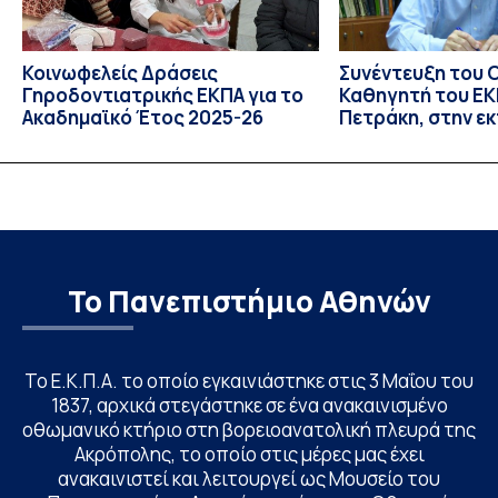
Κοινωφελείς Δράσεις
Συνέντευξη του 
Γηροδοντιατρικής ΕΚΠΑ για το
Καθηγητή του ΕΚΠ
Ακαδημαϊκό Έτος 2025-26
Πετράκη, στην ε
“Update” στην Ε
Το Πανεπιστήμιο Αθηνών
Το Ε.Κ.Π.Α. το οποίο εγκαινιάστηκε στις 3 Μαΐου του
1837, αρχικά στεγάστηκε σε ένα ανακαινισμένο
οθωμανικό κτήριο στη βορειοανατολική πλευρά της
Ακρόπολης, το οποίο στις μέρες μας έχει
ανακαινιστεί και λειτουργεί ως Μουσείο του