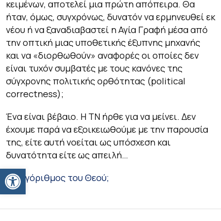
κειμένων, αποτελεί μια πρώτη απόπειρα. Θα
ήταν, όμως, συγχρόνως, δυνατόν να ερμηνευθεί εκ
νέου ή να ξαναδιαβαστεί η Αγία Γραφή μέσα από
την οπτική μιας υποθετικής έξυπνης μηχανής
και να «διορθωθούν» αναφορές οι οποίες δεν
είναι τυχόν συμβατές με τους κανόνες της
σύγχρονης πολιτικής ορθότητας (political
correctness);
Ένα είναι βέβαιο. Η ΤΝ ήρθε για να μείνει. Δεν
έχουμε παρά να εξοικειωθούμε με την παρουσία
της, είτε αυτή νοείται ως υπόσχεση και
δυνατότητα είτε ως απειλή…
Ανοίξτε τη γραμμή εργαλείων
Ο αλγόριθμος του Θεού;