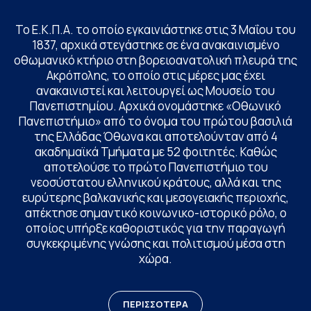
Το Ε.Κ.Π.Α. το οποίο εγκαινιάστηκε στις 3 Μαΐου του
1837, αρχικά στεγάστηκε σε ένα ανακαινισμένο
οθωμανικό κτήριο στη βορειοανατολική πλευρά της
Ακρόπολης, το οποίο στις μέρες μας έχει
ανακαινιστεί και λειτουργεί ως Μουσείο του
Πανεπιστημίου. Αρχικά ονομάστηκε «Οθωνικό
Πανεπιστήμιο» από το όνομα του πρώτου βασιλιά
της Ελλάδας Όθωνα και αποτελούνταν από 4
ακαδημαϊκά Τμήματα με 52 φοιτητές. Καθώς
αποτελούσε το πρώτο Πανεπιστήμιο του
νεοσύστατου ελληνικού κράτους, αλλά και της
ευρύτερης βαλκανικής και μεσογειακής περιοχής,
απέκτησε σημαντικό κοινωνικο-ιστορικό ρόλο, ο
οποίος υπήρξε καθοριστικός για την παραγωγή
συγκεκριμένης γνώσης και πολιτισμού μέσα στη
χώρα.
ΠΕΡΙΣΣΟΤΕΡΑ