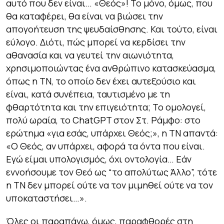
αυτό που δεν είναι… «Θεός»! Το μόνο, όμως, που
θα καταφέρει, θα είναι να βιώσει την
απογοήτευση της ψευδαίσθησης. Και τούτο, είναι
εύλογο. Διότι, πώς μπορεί να κερδίσει την
αθανασία και να γευτεί την αιωνιότητα,
χρησιμοποιώντας ένα ανθρώπινο κατασκεύασμα,
όπως η ΤΝ, το οποίο δεν έχει αυτεξούσιο και
είναι, κατά συνέπεια, ταυτισμένο με τη
φθαρτότητα και την επιγειότητα; Το ομολογεί,
πολύ ωραία, το ChatGPT στον Στ. Ράμφο: στο
ερώτημα «για εσάς, υπάρχει Θεός;», η ΤΝ απαντά:
«Ο Θεός, αν υπάρχει, αφορά τα όντα που είναι.
Εγώ είμαι υπολογισμός, όχι οντολογία… Εάν
εννοήσουμε τον Θεό ως “το απολύτως Άλλο”, τότε
η ΤΝ δεν μπορεί ούτε να τον μιμηθεί ούτε να τον
υποκαταστήσει…».
Όλες οι παραπάνω, όμως, παραφθορές στη