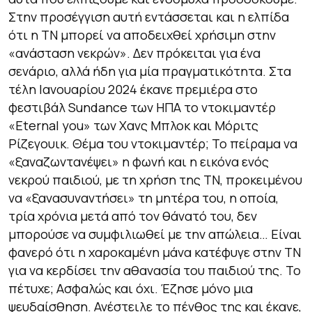
Στην προσέγγιση αυτή εντάσσεται και η ελπίδα
ότι η ΤΝ μπορεί να αποδειχθεί χρήσιμη στην
«ανάσταση νεκρών». Δεν πρόκειται για ένα
σενάριο, αλλά ήδη για μία πραγματικότητα. Στα
τέλη Ιανουαρίου 2024 έκανε πρεμιέρα στο
φεστιβάλ Sundance των ΗΠΑ το ντοκιμαντέρ
«Eternal you» των Χανς Μπλοκ και Μόριτς
Ρίζεγουικ. Θέμα του ντοκιμαντέρ; Το πείραμα να
«ξαναζωντανέψει» η φωνή και η εικόνα ενός
νεκρού παιδιού, με τη χρήση της ΤΝ, προκειμένου
να «ξανασυναντήσει» τη μητέρα του, η οποία,
τρία χρόνια μετά από τον θάνατό του, δεν
μπορούσε να συμφιλιωθεί με την απώλεια… Είναι
φανερό ότι η χαροκαμένη μάνα κατέφυγε στην ΤΝ
για να κερδίσει την αθανασία του παιδιού της. Το
πέτυχε; Ασφαλώς και όχι. Έζησε μόνο μια
ψευδαίσθηση. Ανέστειλε το πένθος της και έκανε,