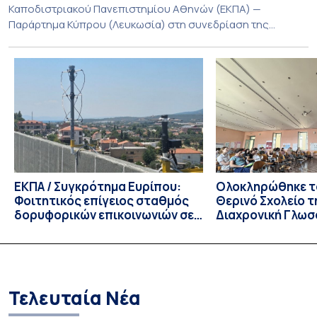
Καποδιστριακού Πανεπιστημίου Αθηνών (ΕΚΠΑ) —
Παράρτημα Κύπρου (Λευκωσία) στη συνεδρίαση της
Πέμπτης 23 Ιουλίου 2026, αποφασίζει ομόφωνα την
παράταση της προθεσμίας υποβολής εκδήλωσης
ενδιαφέροντος για την φοίτηση σε Προγράμματα Σπουδών,
Τμημάτων του Πανεπιστημίου μας στο Παράρτημα Κύπρου
για το ακαδημαϊκό έτος 2026-2027, έως τη Δευτέρα 31
Αυγούστου 2026. […]
ΕΚΠΑ / Συγκρότημα Ευρίπου:
Ολοκληρώθηκε το
Φοιτητικός επίγειος σταθμός
Θερινό Σχολείο τ
δορυφορικών επικοινωνιών σε
Διαχρονική Γλωσ
λειτουργία!
CIVIS BIP Course
Linguistics in th
με συντονισμό τ
Τελευταία Νέα