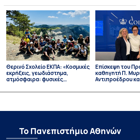
συνέπειες στην ενέργεια για την Ελλάδα και, γενικότερα, την
Ευρώπη από τις εξελίξεις στον πόλεμο ΗΠΑ – Ιράν, καθώς
και για τη διακύμανση των τιμών στα καύσιμα. Για να δείτε τη
συνέντευξη, πατήστε εδώ.
Θερινό Σχολείο ΕΚΠΑ: «Κοσμικές
Eπίσκεψη του Π
εκρήξεις, γεωδιάστημα,
καθηγητή Π. Μυρ
ατμόσφαιρα: φυσικές
Αντιπροέδρου κα
ιδιότητες, σύζευξη και
Καϊτελίδου του 
βιολογικές επιδράσεις»
Νοσηλευτικής το
Johns Hopkins Un
Columbia Univers
Το Πανεπιστήμιο Αθηνών