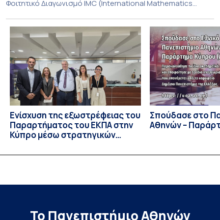
Φοιτητικό Διαγωνισμό IMC (International Mathematics
Competition), ο οποίος πραγματοποιήθηκε στις 29 και 30
Ιουλίου στο Blagoevgrad της Βουλγαρίας. Σε αυτόν
συμμετείχαν 447 φοιτητές εκπροσωπώντας 135
πανεπιστήμια από 46 χώρες. Από την Ελλάδα, συμμετείχαν
επίσης το Εθνικό Μετσόβιο Πολυτεχνείο, το Αριστοτέλειο
Πανεπιστήμιο […]
Ενίσχυση της εξωστρέφειας του
Σπούδασε στο Π
Παραρτήματος του ΕΚΠΑ στην
Αθηνών – Παράρ
Κύπρο μέσω στρατηγικών
συνεργασιών
Το Πανεπιστήμιο Αθηνών