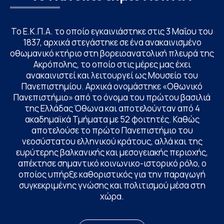
Το Ε.Κ.Π.Α. το οποίο εγκαινιάστηκε στις 3 Μαΐου του
1837, αρχικά στεγάστηκε σε ένα ανακαινισμένο
οθωμανικό κτήριο στη βορειοανατολική πλευρά της
Ακρόπολης, το οποίο στις μέρες μας έχει
ανακαινιστεί και λειτουργεί ως Μουσείο του
Πανεπιστημίου. Αρχικά ονομάστηκε «Οθωνικό
Πανεπιστήμιο» από το όνομα του πρώτου βασιλιά
της Ελλάδας Όθωνα και αποτελούνταν από 4
ακαδημαϊκά Τμήματα με 52 φοιτητές. Καθώς
αποτελούσε το πρώτο Πανεπιστήμιο του
νεοσύστατου ελληνικού κράτους, αλλά και της
ευρύτερης βαλκανικής και μεσογειακής περιοχής,
απέκτησε σημαντικό κοινωνικο-ιστορικό ρόλο, ο
οποίος υπήρξε καθοριστικός για την παραγωγή
συγκεκριμένης γνώσης και πολιτισμού μέσα στη
χώρα.