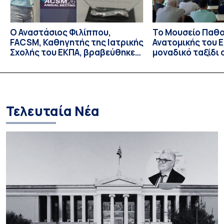
Ο Αναστάσιος Φιλίππου,
Το Μουσείο Παθο
FACSM, Καθηγητής της Ιατρικής
Ανατομικής του Ε
Σχολής του ΕΚΠΑ, βραβεύθηκε
μοναδικό ταξίδι 
με το “Exercise is Medicine”
και την εξέλιξη τ
Global Leadership Award 2026
Τελευταία Νέα