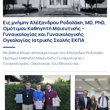
Εις μνήμην Αλέξανδρου Ροδολάκη, MD, PhD,
Ομότιμου Καθηγητή Μαιευτικής –
Γυναικολογίας και Γυναικολογικής
Ογκολογίας Ιατρικής Σχολής ΕΚΠΑ
Με βαθιά θλίψη αποχαιρετούμε τον Αλέξανδρο Ροδολάκη,
Ομότιμο Καθηγητή Μαιευτικής‑Γυναικολογίας /
Γυναικολογικής Ογκολογίας του Εθνικού και
Καποδιστριακού Πανεπιστημίου Αθηνών και επί σειρά ετών
Διευθυντή της Α’ Μαιευτικής και Γυναικολογικής Κλινικής,
στο Νοσοκομείο «Αλεξάνδρα». Η διαδρομή του υπήρξε
συνεχής και ανοδική μέσα στην ίδια Κλινική, την οποία
υπηρέτησε από κάθε θέση: Επιμελητής Β’ Ε.Σ.Υ.
(1997‑2002), Επίκουρος […]