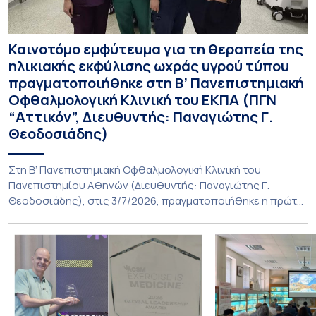
Καινοτόμο εμφύτευμα για τη θεραπεία της
ηλικιακής εκφύλισης ωχράς υγρού τύπου
πραγματοποιήθηκε στη Β’ Πανεπιστημιακή
Οφθαλμολογική Κλινική του ΕΚΠΑ (ΠΓΝ
“Αττικόν”, Διευθυντής: Παναγιώτης Γ.
Θεοδοσιάδης)
Στη Β’ Πανεπιστημιακή Οφθαλμολογική Κλινική του
Πανεπιστημίου Αθηνών (Διευθυντής: Παναγιώτης Γ.
Θεοδοσιάδης), στις 3/7/2026, πραγματοποιήθηκε η πρώτη
εμφύτευση του ενθέματος Susvimo (Port Delivery System,
PDS) στο πλαίσιο της διεθνούς κλινικής μελέτης Sightspire
σε ασθενή 82 ετών με ηλικιακή εκφύλιση ωχράς υγρού
τύπου. Το ένθεμα αυτό αποτελεί καινοτόμο θεραπεία για
ασθενείς με νεοαγγειακή ηλικιακή εκφύλιση ωχράς, […]