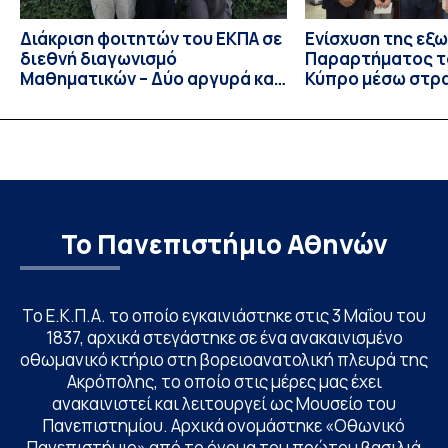
Διάκριση φοιτητών του ΕΚΠΑ σε
Ενίσχυση της εξ
διεθνή διαγωνισμό
Παραρτήματος τ
Μαθηματικών – Δύο αργυρά και
Κύπρο μέσω στρ
ένα χάλκινο μετάλλιο
συνεργασιών
Το Πανεπιστήμιο Αθηνών
Το Ε.Κ.Π.Α. το οποίο εγκαινιάστηκε στις 3 Μαΐου του
1837, αρχικά στεγάστηκε σε ένα ανακαινισμένο
οθωμανικό κτήριο στη βορειοανατολική πλευρά της
Ακρόπολης, το οποίο στις μέρες μας έχει
ανακαινιστεί και λειτουργεί ως Μουσείο του
Πανεπιστημίου. Αρχικά ονομάστηκε «Οθωνικό
Πανεπιστήμιο» από το όνομα του πρώτου βασιλιά