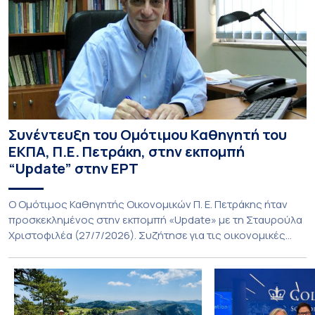
Συνέντευξη του Ομότιμου Καθηγητή του
ΕΚΠΑ, Π.Ε. Πετράκη, στην εκπομπή
“Update” στην ΕΡΤ
O Ομότιμος Καθηγητής Οικονομικών Π. Ε. Πετράκης ήταν
προσκεκλημένος στην εκπομπή «Update» με τη Σταυρούλα
Χριστοφιλέα (27/7/2026). Συζήτησε για τις οικονομικές
συνέπειες στην ενέργεια για την Ελλάδα και, γενικότερα, την
Ευρώπη από τις εξελίξεις στον πόλεμο ΗΠΑ – Ιράν, καθώς
και για τη διακύμανση των τιμών στα καύσιμα. Για να δείτε τη
συνέντευξη, πατήστε εδώ.