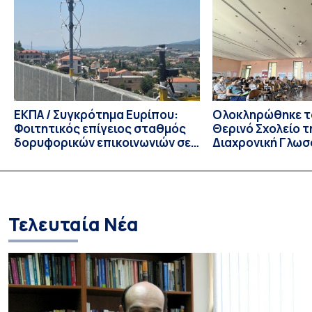
ενδιαφέροντος για την φοίτηση σε Προγράμματα Σπουδών,
Τμημάτων του Πανεπιστημίου μας στο Παράρτημα Κύπρου
για το ακαδημαϊκό έτος 2026-2027, έως τη Δευτέρα 31
Αυγούστου 2026. […]
ΕΚΠΑ / Συγκρότημα Ευρίπου:
Ολοκληρώθηκε το
Φοιτητικός επίγειος σταθμός
Θερινό Σχολείο τ
δορυφορικών επικοινωνιών σε
Διαχρονική Γλωσ
λειτουργία!
CIVIS BIP Course
Linguistics in th
με συντονισμό τ
Τελευταία Νέα