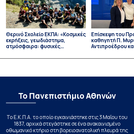
Θερινό Σχολείο ΕΚΠΑ: «Κοσμικές
Eπίσκεψη του Π
εκρήξεις, γεωδιάστημα,
καθηγητή Π. Μυρ
ατμόσφαιρα: φυσικές
Αντιπροέδρου κα
ιδιότητες, σύζευξη και
Καϊτελίδου του 
βιολογικές επιδράσεις»
Νοσηλευτικής το
Johns Hopkins Un
Columbia Univers
Το Πανεπιστήμιο Αθηνών
Το Ε.Κ.Π.Α. το οποίο εγκαινιάστηκε στις 3 Μαΐου του
1837, αρχικά στεγάστηκε σε ένα ανακαινισμένο
οθωμανικό κτήριο στη βορειοανατολική πλευρά της