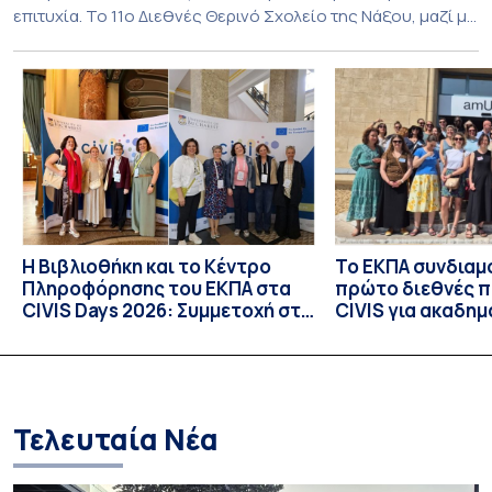
επιτυχία. Το 11ο Διεθνές Θερινό Σχολείο της Νάξου, μαζί με
τη διά ζώσης φάση του CIVIS BIP Course «Diachronic
Linguistics in the 21st Century», διεξήχθη από τις 19 έως τις
25 Ιουλίου 2026 στο ιστορικό κτίριο της πρώην σχολής […]
Η Βιβλιοθήκη και το Κέντρο
Το ΕΚΠΑ συνδιαμ
Πληροφόρησης του ΕΚΠΑ στα
πρώτο διεθνές 
CIVIS Days 2026: Συμμετοχή στη
CIVIS για ακαδημ
συν-σχεδίαση του μέλλοντος
βιβλιοθήκες
των ακαδημαϊκών βιβλιοθηκών
Τελευταία Νέα