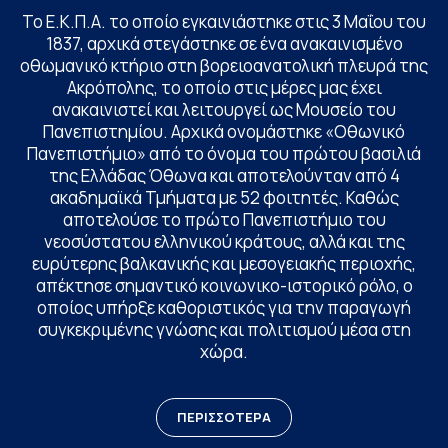
Το Ε.Κ.Π.Α. το οποίο εγκαινιάστηκε στις 3 Μαΐου του
1837, αρχικά στεγάστηκε σε ένα ανακαινισμένο
οθωμανικό κτήριο στη βορειοανατολική πλευρά της
Ακρόπολης, το οποίο στις μέρες μας έχει
ανακαινιστεί και λειτουργεί ως Μουσείο του
Πανεπιστημίου. Αρχικά ονομάστηκε «Οθωνικό
Πανεπιστήμιο» από το όνομα του πρώτου βασιλιά
της Ελλάδας Όθωνα και αποτελούνταν από 4
ακαδημαϊκά Τμήματα με 52 φοιτητές. Καθώς
αποτελούσε το πρώτο Πανεπιστήμιο του
νεοσύστατου ελληνικού κράτους, αλλά και της
ευρύτερης βαλκανικής και μεσογειακής περιοχής,
απέκτησε σημαντικό κοινωνικο-ιστορικό ρόλο, ο
οποίος υπήρξε καθοριστικός για την παραγωγή
συγκεκριμένης γνώσης και πολιτισμού μέσα στη
χώρα.
ΠΕΡΙΣΣΟΤΕΡΑ