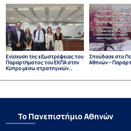
Ιουλίου στο Blagoevgrad της Βουλγαρίας. Σε αυτόν
συμμετείχαν 447 φοιτητές εκπροσωπώντας 135
πανεπιστήμια από 46 χώρες. Από την Ελλάδα, συμμετείχαν
επίσης το Εθνικό Μετσόβιο Πολυτεχνείο, το Αριστοτέλειο
Πανεπιστήμιο […]
Ενίσχυση της εξωστρέφειας του
Σπούδασε στο Π
Παραρτήματος του ΕΚΠΑ στην
Αθηνών – Παράρ
Κύπρο μέσω στρατηγικών
συνεργασιών
Το Πανεπιστήμιο Αθηνών