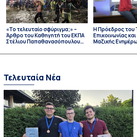
«Το τελευταίο σφύριγμα;» –
Η Πρόεδρος του
Άρθρο του Καθηγητή του ΕΚΠΑ
Επικοινωνίας κα
Στέλιου Παπαθανασόπουλου
Μαζικής Ενημέρ
στην εφημερίδα «ΤΑ ΝΕΑ»
Πανεπιστημίου Α
Καθηγήτρια Λίζα 
την απαγόρευση 
media σε ανηλίκ
Τελευταία Νέα