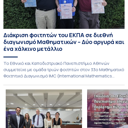
Διάκριση φοιτητών του ΕΚΠΑ σε διεθνή
διαγωνισμό Μαθηματικών – Δύο αργυρά και
ένα χάλκινο μετάλλιο
To Εθνικό και Καποδιστριακό Πανεπιστήμιο Αθηνών
συμμετείχε με ομάδα τριών φοιτητών στον 33ο Μαθηματικό
Φοιτητικό Διαγωνισμό IMC (International Mathematics
Competition), ο οποίος πραγματοποιήθηκε στις 29 και 30
Ιουλίου στο Blagoevgrad της Βουλγαρίας. Σε αυτόν
συμμετείχαν 447 φοιτητές εκπροσωπώντας 135
πανεπιστήμια από 46 χώρες. Από την Ελλάδα, συμμετείχαν
επίσης το Εθνικό Μετσόβιο Πολυτεχνείο, το Αριστοτέλειο
Πανεπιστήμιο […]