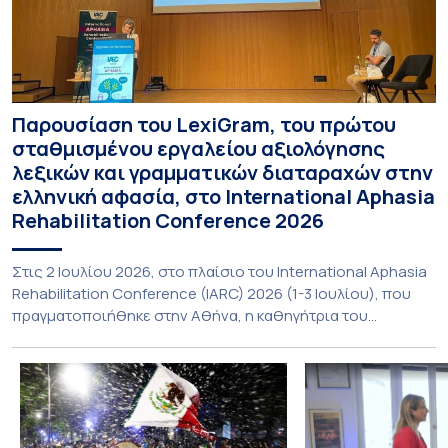
Παρουσίαση του LexiGram, του πρώτου
σταθμισμένου εργαλείου αξιολόγησης
λεξικών και γραμματικών διαταραχών στην
ελληνική αφασία, στο International Aphasia
Rehabilitation Conference 2026
Στις 2 Ιουλίου 2026, στο πλαίσιο του International Aphasia
Rehabilitation Conference (IARC) 2026 (1-3 Ιουλίου), που
πραγματοποιήθηκε στην Αθήνα, η καθηγήτρια του
Τμήματος Φιλολογίας του Εθνικού και Καποδιστριακού
Πανεπιστημίου Αθηνών, Σπυριδούλα Βαρλοκώστα,
παρουσίασε το LexiGram, ένα καινοτόμο, σταθμισμένο
εργαλείο αξιολόγησης των λεξικών και γραμματικών
διαταραχών σε ελληνόφωνους ασθενείς με αφασία. Η
αφασία είναι επίκτητη γλωσσική […]