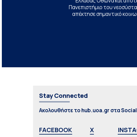
Ελλάδας Όθωνα και αποτ
Πανεπιστήμιο του νεοσύστατ
απέκτησε σημαντικό κοινων
Stay Connected
Ακολουθήστε το hub.uoa.gr στα Socia
FACEBOOK
X
INST