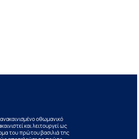
να ανακαινισμένο οθωμανικό
καινιστεί και λειτουργεί ως
ομα του πρώτου βασιλιά της