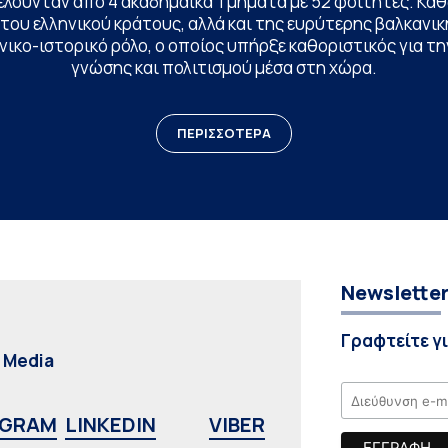
ελούνταν από 4 ακαδημαϊκά Τμήματα με 52 φοιτητές. Κα
ου ελληνικού κράτους, αλλά και της ευρύτερης βαλκανική
ικο-ιστορικό ρόλο, ο οποίος υπήρξε καθοριστικός για 
γνώσης και πολιτισμού μέσα στη χώρα.
ΠΕΡΙΣΣΟΤΕΡΑ
Newslette
Γραφτείτε γ
l Media
AGRAM
LINKEDIN
VIBER