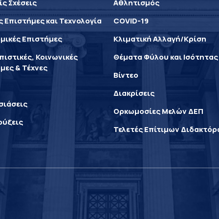
ίς Σχέσεις
Αθλητισμός
ς Επιστήμες και Τεχνολογία
COVID-19
μικές Επιστήμες
Κλιματική Αλλαγή/Κρίση
ιστικές, Κοινωνικές
Θέματα Φύλου και Ισότητας
μες & Τέχνες
Βίντεο
Διακρίσεις
σιάσεις
Ορκωμοσίες Μελών ΔΕΠ
ρύξεις
Τελετές Επίτιμων Διδακτό