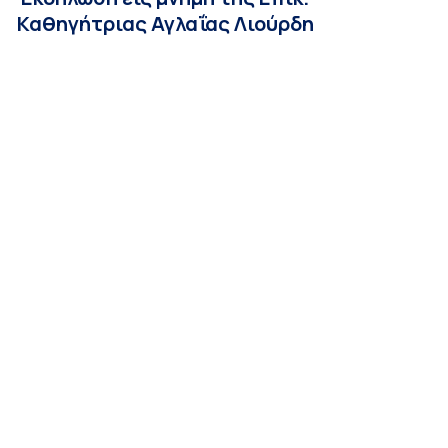
Καθηγήτριας Αγλαΐας Λιούρδη