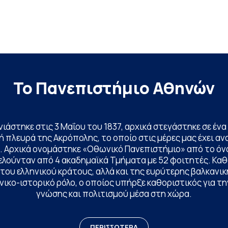
Το Πανεπιστήμιο Αθηνών
ινιάστηκε στις 3 Μαΐου του 1837, αρχικά στεγάστηκε σε έ
 πλευρά της Ακρόπολης, το οποίο στις μέρες μας έχει ανα
. Αρχικά ονομάστηκε «Οθωνικό Πανεπιστήμιο» από το όν
ελούνταν από 4 ακαδημαϊκά Τμήματα με 52 φοιτητές. Κα
ου ελληνικού κράτους, αλλά και της ευρύτερης βαλκανική
ικο-ιστορικό ρόλο, ο οποίος υπήρξε καθοριστικός για 
γνώσης και πολιτισμού μέσα στη χώρα.
ΠΕΡΙΣΣΟΤΕΡΑ