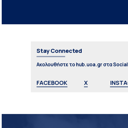
Stay Connected
Ακολουθήστε το hub.uoa.gr στα Socia
FACEBOOK
X
INST