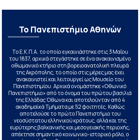
Το Πανεπιστήμιο Αθηνών
Το Ε.Κ.Π.Α. το οποίο εγκαινιάστηκε στις 3 Μαΐου
του 1837, αρχικά στεγάστηκε σε ένα ανακαινισμένο
οθωμανικό κτήριο στη βορειοανατολική πλευρά
της Ακρόπολης, το οποίο στις μέρες μας έχει
ανακαινιστεί και λειτουργεί ως Μουσείο του
Πανεπιστημίου. Αρχικά ονομάστηκε «Οθωνικό
Πανεπιστήμιο» από το όνομα του πρώτου βασιλιά
της Ελλάδας Όθωνα και αποτελούνταν από 4
ακαδημαϊκά Τμήματα με 52 φοιτητές. Καθώς
αποτελούσε το πρώτο Πανεπιστήμιο του
νεοσύστατου ελληνικού κράτους, αλλά και της
ευρύτερης βαλκανικής και μεσογειακής περιοχής,
απέκτησε σημαντικό κοινωνικο-ιστορικό ρόλο, ο