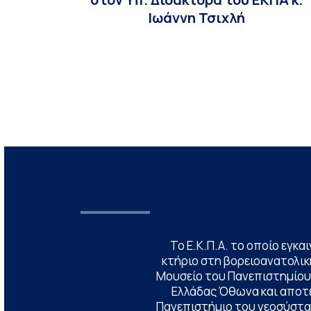
Ιωάννη Τσιχλή
Το Ε.Κ.Π.Α. το οποίο εγκα
κτήριο στη βορειοανατολική
Μουσείο του Πανεπιστημίου
Ελλάδας Όθωνα και αποτ
Πανεπιστήμιο του νεοσύστατ