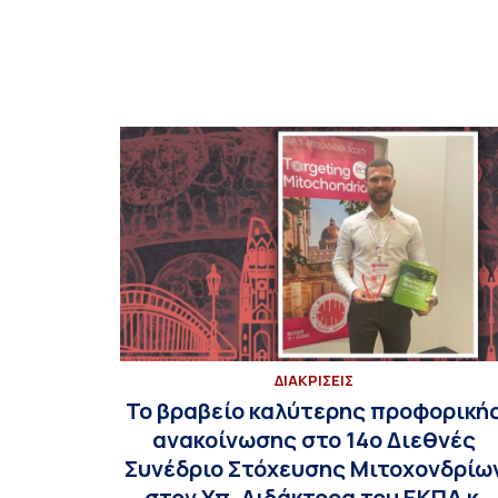
ΔΙΑΚΡΙΣΕΙΣ
Το βραβείο καλύτερης προφορική
ανακοίνωσης στο 14ο Διεθνές
Συνέδριο Στόχευσης Μιτοχονδρίω
στον Υπ. Διδάκτορα του ΕΚΠΑ κ.