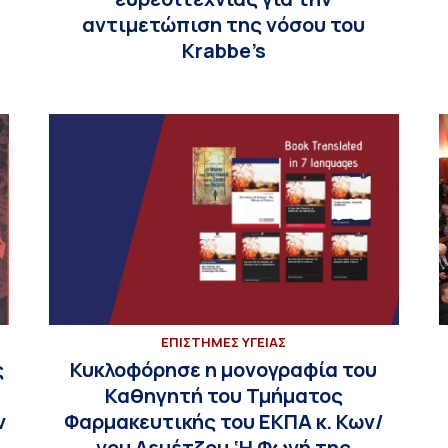
αντιμετώπιση της νόσου του
Krabbe’s
ΕΠΙΣΤΗΜΕΣ ΥΓΕΙΑΣ
ς
Κυκλοφόρησε η μονογραφία του
Καθηγητή του Τμήματος
ν
Φαρμακευτικής του ΕΚΠΑ κ. Κων/
νου Δεμέτζου ‘Η Φωνή της