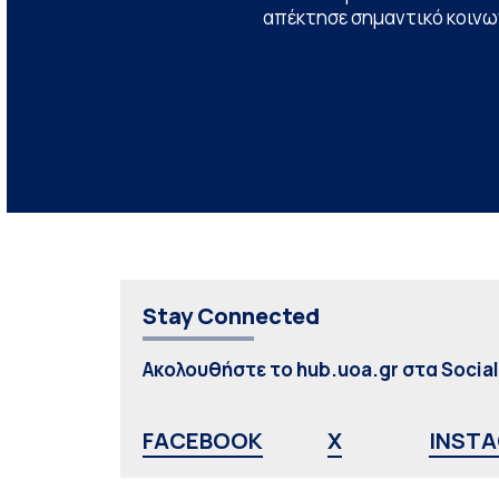
απέκτησε σημαντικό κοινων
Stay Connected
Ακολουθήστε το hub.uoa.gr στα Socia
FACEBOOK
X
INST