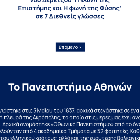
Επιστήμης και Η φωνή της Φύσης’
σε 7 Διεθνείς γλώσσες
Επόμενο ›
Το Πανεπιστήμιο Αθηνών
ινιάστηκε στις 3 Μαΐου του 1837, αρχικά στεγάστηκε σε έ
 πλευρά της Ακρόπολης, το οποίο στις μέρες μας έχει ανα
. Αρχικά ονομάστηκε «Οθωνικό Πανεπιστήμιο» από το όν
ελούνταν από 4 ακαδημαϊκά Τμήματα με 52 φοιτητές. Κα
ου ελληνικού κράτους, αλλά και της ευρύτερης βαλκανική