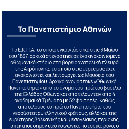
Το Πανεπιστήμιο Αθηνών
Το Ε.Κ.Π.Α. το οποίο εγκαινιάστηκε στις 3 Μαΐου
του 1837, αρχικά στεγάστηκε σε ένα ανακαινισμένο
οθωμανικό κτήριο στη βορειοανατολική πλευρά
της Ακρόπολης, το οποίο στις μέρες μας έχει
ανακαινιστεί και λειτουργεί ως Μουσείο του
Πανεπιστημίου. Αρχικά ονομάστηκε «Οθωνικό
Πανεπιστήμιο» από το όνομα του πρώτου βασιλιά
της Ελλάδας Όθωνα και αποτελούνταν από 4
ακαδημαϊκά Τμήματα με 52 φοιτητές. Καθώς
αποτελούσε το πρώτο Πανεπιστήμιο του
νεοσύστατου ελληνικού κράτους, αλλά και της
ευρύτερης βαλκανικής και μεσογειακής περιοχής,
απέκτησε σημαντικό κοινωνικο-ιστορικό ρόλο, ο