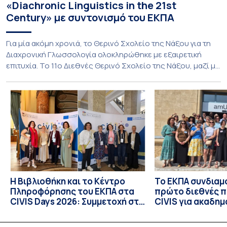
«Diachronic Linguistics in the 21st
Century» με συντονισμό του ΕΚΠΑ
Για μία ακόμη χρονιά, το Θερινό Σχολείο της Νάξου για τη
Διαχρονική Γλωσσολογία ολοκληρώθηκε με εξαιρετική
επιτυχία. Το 11ο Διεθνές Θερινό Σχολείο της Νάξου, μαζί με
τη διά ζώσης φάση του CIVIS BIP Course «Diachronic
Linguistics in the 21st Century», διεξήχθη από τις 19 έως τις
25 Ιουλίου 2026 στο ιστορικό κτίριο της πρώην σχολής […]
Η Βιβλιοθήκη και το Κέντρο
Το ΕΚΠΑ συνδιαμ
Πληροφόρησης του ΕΚΠΑ στα
πρώτο διεθνές 
CIVIS Days 2026: Συμμετοχή στη
CIVIS για ακαδημ
συν-σχεδίαση του μέλλοντος
βιβλιοθήκες
των ακαδημαϊκών βιβλιοθηκών