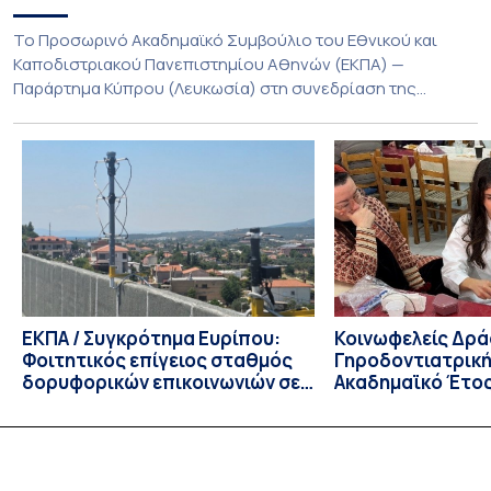
Το Προσωρινό Ακαδημαϊκό Συμβούλιο του Εθνικού και
Καποδιστριακού Πανεπιστημίου Αθηνών (ΕΚΠΑ) —
Παράρτημα Κύπρου (Λευκωσία) στη συνεδρίαση της
Πέμπτης 23 Ιουλίου 2026, αποφασίζει ομόφωνα την
παράταση της προθεσμίας υποβολής εκδήλωσης
ενδιαφέροντος για την φοίτηση σε Προγράμματα Σπουδών,
Τμημάτων του Πανεπιστημίου μας στο Παράρτημα Κύπρου
για το ακαδημαϊκό έτος 2026-2027, έως τη Δευτέρα 31
Αυγούστου 2026. […]
ΕΚΠΑ / Συγκρότημα Ευρίπου:
Κοινωφελείς Δρά
Φοιτητικός επίγειος σταθμός
Γηροδοντιατρική
δορυφορικών επικοινωνιών σε
Ακαδημαϊκό Έτος
λειτουργία!