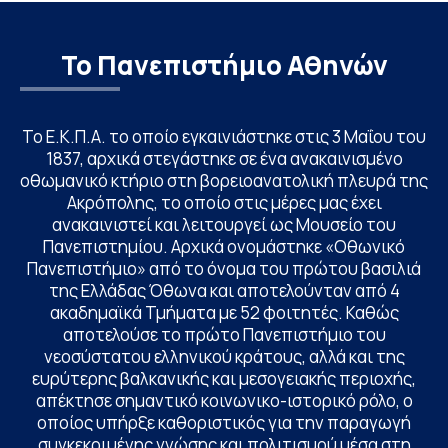
Το Πανεπιστήμιο Αθηνών
Το Ε.Κ.Π.Α. το οποίο εγκαινιάστηκε στις 3 Μαΐου του
1837, αρχικά στεγάστηκε σε ένα ανακαινισμένο
οθωμανικό κτήριο στη βορειοανατολική πλευρά της
Ακρόπολης, το οποίο στις μέρες μας έχει
ανακαινιστεί και λειτουργεί ως Μουσείο του
Πανεπιστημίου. Αρχικά ονομάστηκε «Οθωνικό
Πανεπιστήμιο» από το όνομα του πρώτου βασιλιά
της Ελλάδας Όθωνα και αποτελούνταν από 4
ακαδημαϊκά Τμήματα με 52 φοιτητές. Καθώς
αποτελούσε το πρώτο Πανεπιστήμιο του
νεοσύστατου ελληνικού κράτους, αλλά και της
ευρύτερης βαλκανικής και μεσογειακής περιοχής,
απέκτησε σημαντικό κοινωνικο-ιστορικό ρόλο, ο
οποίος υπήρξε καθοριστικός για την παραγωγή
συγκεκριμένης γνώσης και πολιτισμού μέσα στη