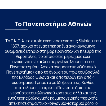
Το Πανεπιστήμιο Αθηνών
Το Ε.Κ.Π.Α. το οποίο εγκαινιάστηκε στις 3 Μαΐου του
1837, αρχικά στεγάστηκε σε ένα ανακαινισμένο
οθωμανικό κτήριο στη βορειοανατολική πλευρά της
Ακρόπολης, το οποίο στις μέρες μας έχει
ανακαινιστεί και λειτουργεί ως Μουσείο του
Πανεπιστημίου. Αρχικά ονομάστηκε «Οθωνικό
Πανεπιστήμιο» από το όνομα του πρώτου βασιλιά
της Ελλάδας Όθωνα και αποτελούνταν από 4
ακαδημαϊκά Τμήματα με 52 φοιτητές. Καθώς
αποτελούσε το πρώτο Πανεπιστήμιο του
νεοσύστατου ελληνικού κράτους, αλλά και της
ευρύτερης βαλκανικής και μεσογειακής περιοχής,
απέκτησε σημαντικό κοινωνικο-ιστορικό ρόλο, ο