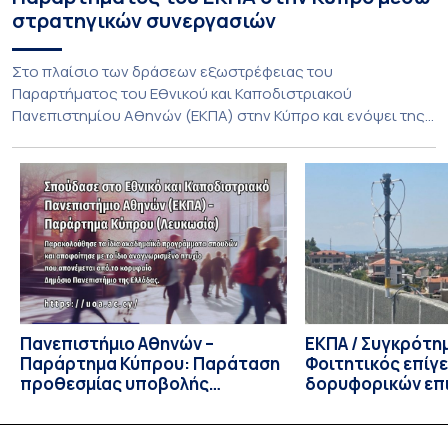
στρατηγικών συνεργασιών
Στο πλαίσιο των δράσεων εξωστρέφειας του
Παραρτήματος του Εθνικού και Καποδιστριακού
Πανεπιστημίου Αθηνών (ΕΚΠΑ) στην Κύπρο και ενόψει της
έναρξης των προπτυχιακών προγραμμάτων σπουδών του
Τμήματος Οικονομικών Επιστημών και του Τμήματος
Διοίκησης Επιχειρήσεων και Οργανισμών τον Σεπτέμβριο
του 2026, ο Κοσμήτορας της Σχολής Οικονομικών και
Πολιτικών Επιστημών, Καθηγητής Νικόλαος Ηρειώτης, και ο
Πρόεδρος του Τμήματος […]
Πανεπιστήμιο Αθηνών –
ΕΚΠΑ / Συγκρότη
Παράρτημα Κύπρου: Παράταση
Φοιτητικός επίγ
προθεσμίας υποβολής
δορυφορικών επι
εκδήλωσης ενδιαφέροντος
λειτουργία!
υποψηφίων