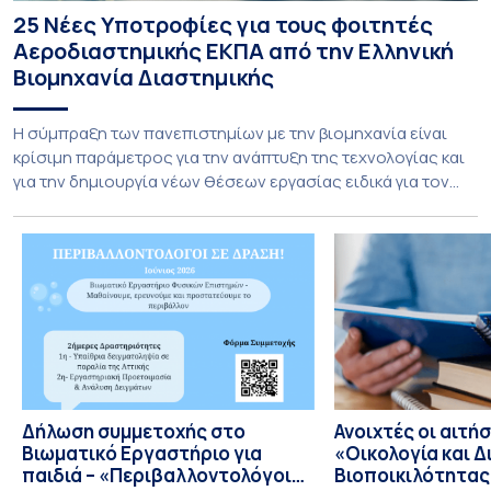
25 Νέες Υποτροφίες για τους φοιτητές
Αεροδιαστημικής ΕΚΠΑ από την Ελληνική
Βιομηχανία Διαστημικής
Η σύμπραξη των πανεπιστημίων με την βιομηχανία είναι
κρίσιμη παράμετρος για την ανάπτυξη της τεχνολογίας και
για την δημιουργία νέων θέσεων εργασίας ειδικά για τον
τομέα της Αεροδιαστημικής. Το τμήμα Αεροδιαστημικής
Επιστήμης & Τεχνολογίας Εθνικού και Καποδιστριακού
Πανεπιστημίου Αθηνών καινοτομεί και εγκαινιάζει μία νέα
εποχή στην συνεργασία με την Ελληνική βιομηχανία
Διαστημικής με την προσφορά […]
Δήλωση συμμετοχής στο
Ανοιχτές οι αιτήσ
Bιωματικό Eργαστήριο για
«Οικολογία και Δ
παιδιά – «Περιβαλλοντολόγοι
Βιοποικιλότητας