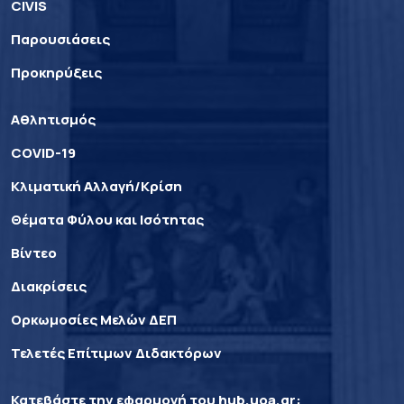
CIVIS
Παρουσιάσεις
Προκηρύξεις
Αθλητισμός
COVID-19
Κλιματική Αλλαγή/Κρίση
Θέματα Φύλου και Ισότητας
Βίντεο
Διακρίσεις
Ορκωμοσίες Μελών ΔΕΠ
Τελετές Επίτιμων Διδακτόρων
Κατεβάστε την εφαρμογή του
hub.uoa.gr
: