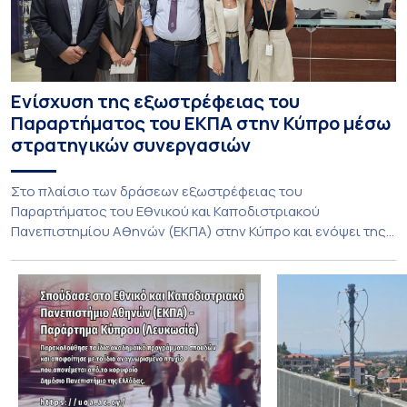
Ενίσχυση της εξωστρέφειας του
Παραρτήματος του ΕΚΠΑ στην Κύπρο μέσω
στρατηγικών συνεργασιών
Στο πλαίσιο των δράσεων εξωστρέφειας του
Παραρτήματος του Εθνικού και Καποδιστριακού
Πανεπιστημίου Αθηνών (ΕΚΠΑ) στην Κύπρο και ενόψει της
έναρξης των προπτυχιακών προγραμμάτων σπουδών του
Τμήματος Οικονομικών Επιστημών και του Τμήματος
Διοίκησης Επιχειρήσεων και Οργανισμών τον Σεπτέμβριο
του 2026, ο Κοσμήτορας της Σχολής Οικονομικών και
Πολιτικών Επιστημών, Καθηγητής Νικόλαος Ηρειώτης, και ο
Πρόεδρος του Τμήματος […]