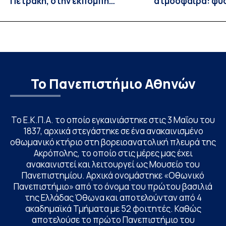
Πετράκη, στην εκπομπή
ατμόσφαιρα: φυ
“Update” στην ΕΡΤ
ιδιότητες, σύζευ
βιολογικές επιδ
Το Πανεπιστήμιο Αθηνών
Το Ε.Κ.Π.Α. το οποίο εγκαινιάστηκε στις 3 Μαΐου του
1837, αρχικά στεγάστηκε σε ένα ανακαινισμένο
οθωμανικό κτήριο στη βορειοανατολική πλευρά της
Ακρόπολης, το οποίο στις μέρες μας έχει
ανακαινιστεί και λειτουργεί ως Μουσείο του
Πανεπιστημίου. Αρχικά ονομάστηκε «Οθωνικό
Πανεπιστήμιο» από το όνομα του πρώτου βασιλιά
της Ελλάδας Όθωνα και αποτελούνταν από 4
ακαδημαϊκά Τμήματα με 52 φοιτητές. Καθώς
αποτελούσε το πρώτο Πανεπιστήμιο του