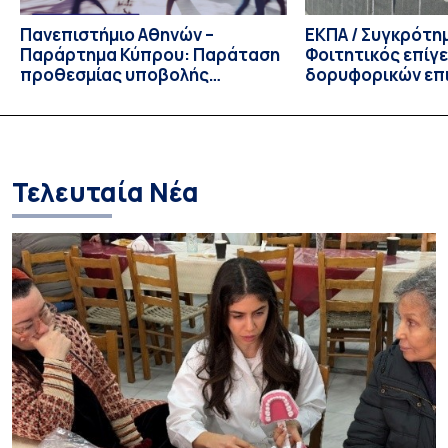
Πανεπιστήμιο Αθηνών –
ΕΚΠΑ / Συγκρότη
Παράρτημα Κύπρου: Παράταση
Φοιτητικός επίγ
προθεσμίας υποβολής
δορυφορικών επι
εκδήλωσης ενδιαφέροντος
λειτουργία!
υποψηφίων
Τελευταία Νέα