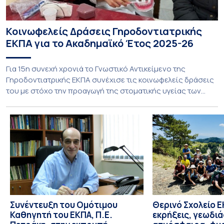
Κοινωφελείς Δράσεις Γηροδοντιατρικής
ΕΚΠΑ για το Ακαδημαϊκό Έτος 2025-26
Για 15η συνεχή χρονιά το Γνωστικό Αντικείμενο της
Γηροδοντιατρικής ΕΚΠΑ συνέχισε τις κοινωφελείς δράσεις
του με στόχο την προαγωγή της στοματικής υγείας των
ευάλωτων ηλικιωμένων συμπολιτών μας. Το πρόγραμμα της
υποχρεωτικής «κοινωφελούς μάθησης» στο μάθημα της
Γηροδοντιατρικής 10ου εξαμήνου, περιλάμβανε
εκπαιδευτικές δραστηριότητες στο Γηροκομείο-
Πτωχοκομείο Αθηνών, στο Οδοντιατρικό Τμήμα/Μονάδα
ΑΜΕΑ Ενηλίκων Ασκληπιείου Βούλας, στο Κέντρο
Γηριατρικής […]
Συνέντευξη του Ομότιμου
Θερινό Σχολείο Ε
Καθηγητή του ΕΚΠΑ, Π.Ε.
εκρήξεις, γεωδι