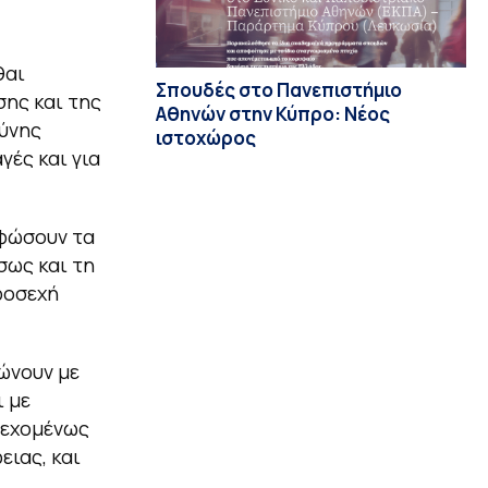
θαι
Σπουδές στο Πανεπιστήμιο
σης και της
Αθηνών στην Κύπρο: Νέος
σύνης
ιστοχώρος
γές και για
ρφώσουν τα
σως και τη
ροσεχή
ώνουν με
 με
νδεχομένως
ειας, και