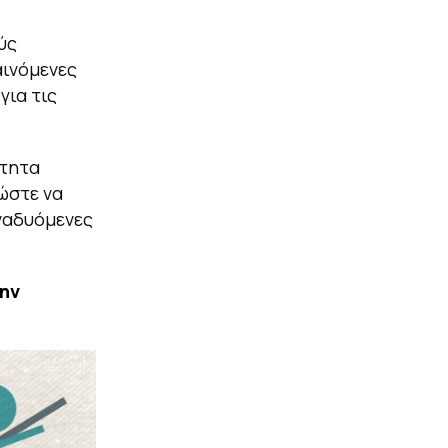
ύς
αινόμενες
για τις
ότητα
 ώστε να
ναδυόμενες
ην