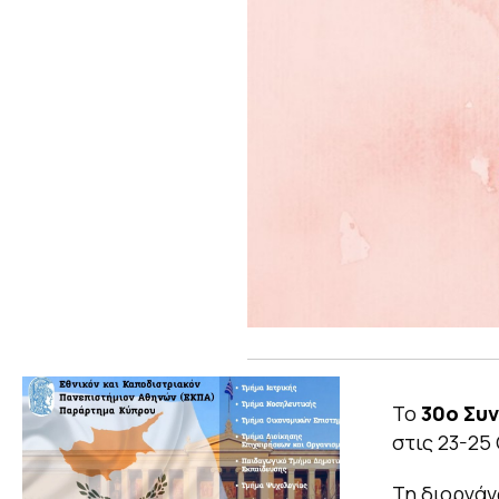
Το
30ο Συ
στις 23-25
Τη διοργάν