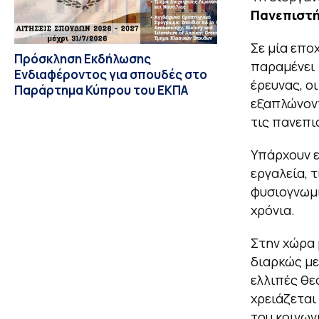
Πανεπιστή
Σε μία επο
Πρόσκληση Εκδήλωσης
παραμένει 
Ενδιαφέροντος για σπουδές στο
έρευνας, ο
Παράρτημα Κύπρου του ΕΚΠΑ
εξαπλώνοντ
τις πανεπι
Υπάρχουν ε
εργαλεία, 
φυσιογνωμ
χρόνια.
Στην χώρα 
διαρκώς με
ελλιπές θε
χρειάζεται
του κοινων