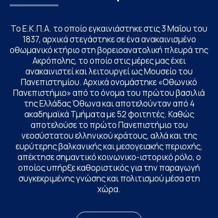
Το Ε.Κ.Π.Α. το οποίο εγκαινιάστηκε στις 3 Μαΐου του
1837, αρχικά στεγάστηκε σε ένα ανακαινισμένο
οθωμανικό κτήριο στη βορειοανατολική πλευρά της
Ακρόπολης, το οποίο στις μέρες μας έχει
ανακαινιστεί και λειτουργεί ως Μουσείο του
Πανεπιστημίου. Αρχικά ονομάστηκε «Οθωνικό
Πανεπιστήμιο» από το όνομα του πρώτου βασιλιά
της Ελλάδας Όθωνα και αποτελούνταν από 4
ακαδημαϊκά Τμήματα με 52 φοιτητές. Καθώς
αποτελούσε το πρώτο Πανεπιστήμιο του
νεοσύστατου ελληνικού κράτους, αλλά και της
ευρύτερης βαλκανικής και μεσογειακής περιοχής,
απέκτησε σημαντικό κοινωνικο-ιστορικό ρόλο, ο
οποίος υπήρξε καθοριστικός για την παραγωγή
συγκεκριμένης γνώσης και πολιτισμού μέσα στη
χώρα.