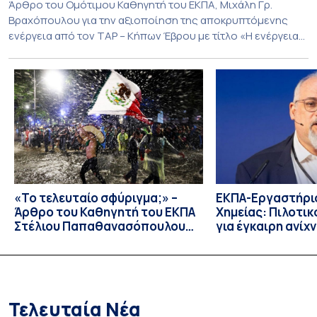
Άρθρο του Ομότιμου Καθηγητή του ΕΚΠΑ, Μιχάλη Γρ.
Βραχόπουλου για την αξιοποίηση της αποκρυπτόμενης
ενέργεια από τον ΤΑΡ – Κήπων Έβρου με τίτλο «Η ενέργεια
που θα μπορούσε να αλλάξει τη Θράκη και το μεγάλο
ενεργειακό παράδοξο της Αλεξανδρούπολης»
δημοσιεύτηκε στην εφημερίδα Γνώμη του Έβρου. Διαβάσε
το άρθρο
«Το τελευταίο σφύριγμα;» –
ΕΚΠΑ-Εργαστήριο
Άρθρο του Καθηγητή του ΕΚΠΑ
Χημείας: Πιλοτι
Στέλιου Παπαθανασόπουλου
για έγκαιρη ανίχ
στην εφημερίδα «ΤΑ ΝΕΑ»
μικροβιακής αντ
Συνέντευξη του 
Θωμαΐδη στο ΑΠ
Τελευταία Νέα