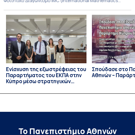
Φοιτητικό Διαγωνισμό IMC (International Mathematics
Competition), ο οποίος πραγματοποιήθηκε στις 29 και 30
Ιουλίου στο Blagoevgrad της Βουλγαρίας. Σε αυτόν
συμμετείχαν 447 φοιτητές εκπροσωπώντας 135
πανεπιστήμια από 46 χώρες. Από την Ελλάδα, συμμετείχαν
επίσης το Εθνικό Μετσόβιο Πολυτεχνείο, το Αριστοτέλειο
Πανεπιστήμιο […]
Ενίσχυση της εξωστρέφειας του
Σπούδασε στο Π
Παραρτήματος του ΕΚΠΑ στην
Αθηνών – Παράρ
Κύπρο μέσω στρατηγικών
συνεργασιών
Το Πανεπιστήμιο Αθηνών