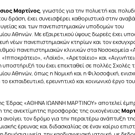
σιος Μαρτίνος
, γνωστός για την πολυετή και πολυ
του δράση, έχει συνεισφέρει καθοριστικά στην αναβ
υγείας και των πανεπιστημιακών υποδομών του
ίου Αθηνών. Με εξαιρετικού ύψους δωρεές έχει υπο
ευή νέων πανεπιστημιακών κτηρίων και τον εκσυγχρ
ιθμού πανεπιστημιακών κλινικών στα Νοσοκομεία «Α
 «Ιπποκράτειο», «Λαϊκό», «Αρεταίειο» και «Αιγινήτει
η υποστήριξή του έχει επεκταθεί σε πολλές Σχολές 
ίου Αθηνών, όπως η Νομική και η Φιλοσοφική, ενισ
 το εκπαιδευτικό, ερευνητικό και κοινωνικό έργο του
της Έδρας «ΑΘΗΝΑ ΙΩΑΝΝΗ ΜΑΡΤΙΝΟΥ» αποτελεί έμπ
 της ανεκτίμητης προσφοράς της οικογένειας
Μαρτ
 ανοίγει τον δρόμο για την περαιτέρω ανάπτυξη τη
ιακής έρευνας και διδασκαλίας σε έναν καίριο επισ
η δημόσια υγεία, την καρδιαγγειακή ιατρική, με δεδο