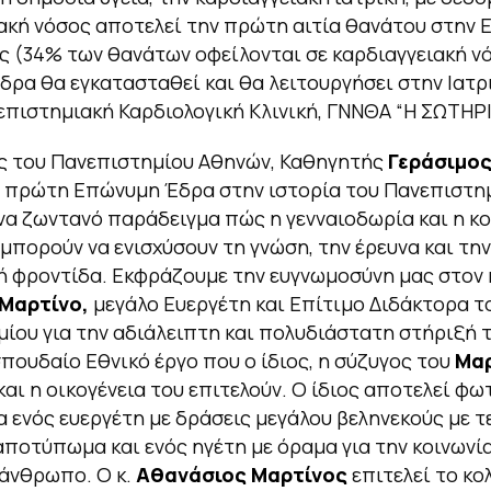
ακή νόσος αποτελεί την πρώτη αιτία θανάτου στην 
 (34% των θανάτων οφείλονται σε καρδιαγγειακή νό
ρα θα εγκατασταθεί και θα λειτουργήσει στην Ιατρ
επιστημιακή Καρδιολογική Κλινική, ΓΝΝΘΑ “Η ΣΩΤΗΡΙ
ς του Πανεπιστημίου Αθηνών, Καθηγητής
Γεράσιμος
 πρώτη Επώνυμη Έδρα στην ιστορία του Πανεπιστη
να ζωντανό παράδειγμα πώς η γενναιοδωρία και η κ
πορούν να ενισχύσουν τη γνώση, την έρευνα και την
ή φροντίδα. Εκφράζουμε την ευγνωμοσύνη μας στον 
Μαρτίνο,
μεγάλο Ευεργέτη και Επίτιμο Διδάκτορα τ
ίου για την αδιάλειπτη και πολυδιάστατη στήριξή 
 σπουδαίο Εθνικό έργο που ο ίδιος, η σύζυγος του
Μαρ
και η οικογένεια του επιτελούν. Ο ίδιος αποτελεί φω
 ενός ευεργέτη με δράσεις μεγάλου βεληνεκούς με τ
αποτύπωμα και ενός ηγέτη με όραμα για την κοινωνί
νάνθρωπο. Ο κ.
Αθανάσιος Μαρτίνος
επιτελεί το κο