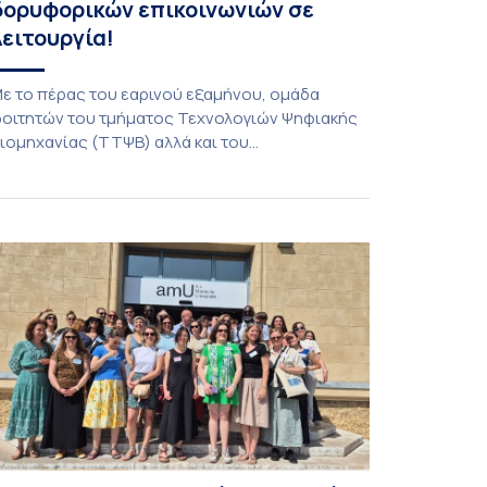
δορυφορικών επικοινωνιών σε
λειτουργία!
ε το πέρας του εαρινού εξαμήνου, ομάδα
οιτητών του τμήματος Τεχνολογιών Ψηφιακής
ιομηχανίας (ΤΤΨΒ) αλλά και του
εροδιαστημικής Επιστήμης και Τεχνολογίας
λοκλήρωσε την κατασκευή επίγειου σταθμού
ήψης δορυφορικών σημάτων. Ο σταθμός
ειτουργεί πλέον στο Συγκρότημα Ευρίπου και
ντάσσεται στο παγκόσμιο δίκτυο SatNOGS. Η
δέα προέκυψε έπειτα από την επίσκεψη
οιτητών του ΤΤΨΒ στο Open Source […]