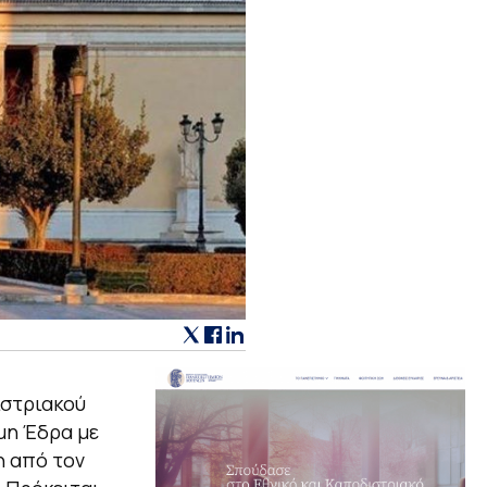
ιστριακού
μη Έδρα με
η από τον