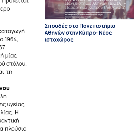
. Πρόκειται
τερο
Σπουδές στο Πανεπιστήμιο
 καταγωγή
Αθηνών στην Κύπρο: Νέος
ο 1964,
ιστοχώρος
67
ή μίας
ού στόλου.
αι τη
νου
ελή
ης υγείας,
λίας. Η
μαντική
να πλούσιο