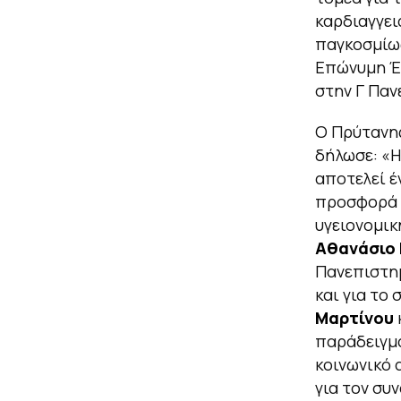
καρδιαγγει
παγκοσμίως
Επώνυμη Έδ
στην Γ Παν
Ο Πρύτανη
δήλωσε:
«Η
αποτελεί έ
προσφορά μ
υγειονομικ
Αθανάσιο 
Πανεπιστημ
και για το
Μαρτίνου
παράδειγμα
κοινωνικό 
για τον συ