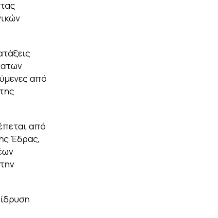
ντας
νικών
ατάξεις
τατων
ύμενες από
 της
έπεται από
ης Έδρας,
έων
στην
 ίδρυση
.