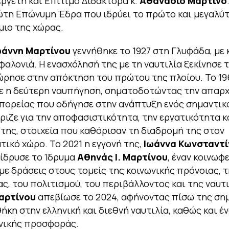
ργέτη και Επίτιμο Διδάκτορα κ.
Αθανάσιο Μαρτίνο
ώτη Επώνυμη Έδρα που ιδρύει το πρώτο και μεγαλύ
ιο της χώρας.
ωάννη Μαρτίνου
γεννήθηκε το 1927 στη Γλυφάδα, με
φαλονιά. Η ενασχόλησή της με τη ναυτιλία ξεκίνησε τ
ρησε στην απόκτηση του πρώτου της πλοίου. Το 19
ε η δεύτερη ναυπήγηση, σηματοδοτώντας την απαρχ
πορείας που οδήγησε στην ανάπτυξη ενός σημαντικ
ώριζε για την αποφασιστικότητα, την εργατικότητα κ
της, στοιχεία που καθόρισαν τη διαδρομή της στον
τικό χώρο. Το 2021 η εγγονή της,
Ιωάννα Κωνσταντί
, ίδρυσε το Ίδρυμα
Αθηνάς Ι. Μαρτίνου
, έναν κοινωφ
με δράσεις στους τομείς της κοινωνικής πρόνοιας, τ
ας, του πολιτισμού, του περιβάλλοντος και της ναυτι
Μαρτίνου
απεβίωσε το 2024, αφήνοντας πίσω της ση
κη στην ελληνική και διεθνή ναυτιλία, καθώς και έ
νικής προσφοράς.