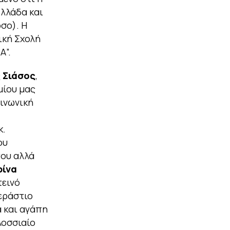
Ελλάδα και
σο). Η
ική Σχολή
Α”.
 Σιάσος
,
μίου μας
οινωνική
κ.
ου
του αλλά
ίνα
τεινό
εράστιο
α και αγάπη
λοσσιαίο