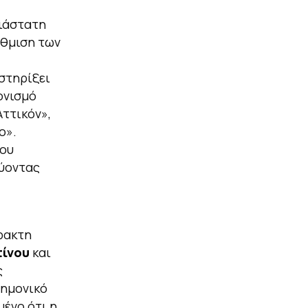
διάστατη
άθμιση των
στηρίξει
ονισμό
ττικόν»,
ο».
του
χύοντας
ρακτη
ίνου
και
ς
τημονικό
μένο ότι η