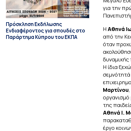
Μεγάλο Ευε
για την πρ
Πανεπιστήμ
Πρόσκληση Εκδήλωσης
Η
Αθηνά Ι
Ενδιαφέροντος για σπουδές στο
από την Κε
Παράρτημα Κύπρου του ΕΚΠΑ
όταν προχώ
ακολούθησ
δυναμικής 
Η ίδια ξεχ
σεμνότητά 
επιχειρημα
Μαρτίνου
οργανισμό 
της παιδεί
Αθηνά Ι. 
παρακαταθή
έργο κοινω