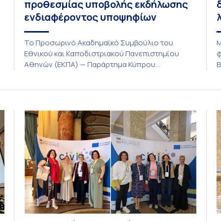
προθεσμίας υποβολής εκδήλωσης
ενδιαφέροντος υποψηφίων
Το Προσωρινό Ακαδημαϊκό Συμβούλιο του
Μ
Εθνικού και Καποδιστριακού Πανεπιστημίου
φ
Αθηνών (ΕΚΠΑ) — Παράρτημα Κύπρου
Β
(Λευκωσία) στη συνεδρίαση της Πέμπτης 23
Α
Ιουλίου 2026, αποφασίζει ομόφωνα την
ο
παράταση της προθεσμίας υποβολής
λ
εκδήλωσης ενδιαφέροντος για την φοίτηση σε
λ
ς
Προγράμματα Σπουδών, Τμημάτων του
ε
Πανεπιστημίου μας στο Παράρτημα Κύπρου για
ι
το ακαδημαϊκό έτος 2026-2027, έως τη Δευτέρα
φ
31 Αυγούστου 2026. […]