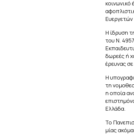
κοινωνικό 
αφοπλιστικ
Ευεργετών
Η ίδρυση τ
του Ν. 495
Εκπαιδευτ
δωρεές ή χ
έρευνας σε
Η υπογραφή
τη νομοθεσ
η οποία αν
επιστημόνω
Ελλάδα.
Το Πανεπισ
μίας ακόμα