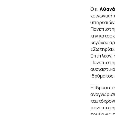
Ο κ.
Αθανά
κοινωνική 
υπηρεσιών 
Πανεπιστημ
την κατασκ
μεγάλου αρ
«Σωτηρία»,
Επιπλέον, 
Πανεπιστημ
ουσιαστικά
Ιδρύματος.
Η ίδρυση 
αναγνώριση
ταυτόχρονα
πανεπιστημ
τομέα για τ