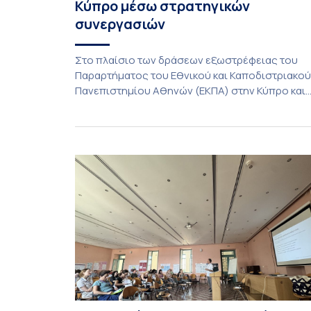
Κύπρο μέσω στρατηγικών
συνεργασιών
Στο πλαίσιο των δράσεων εξωστρέφειας του
Παραρτήματος του Εθνικού και Καποδιστριακού
Πανεπιστημίου Αθηνών (ΕΚΠΑ) στην Κύπρο και
ενόψει της έναρξης των προπτυχιακών
προγραμμάτων σπουδών του Τμήματος
Οικονομικών Επιστημών και του Τμήματος
Διοίκησης Επιχειρήσεων και Οργανισμών τον
Σεπτέμβριο του 2026, ο Κοσμήτορας της Σχολή
Οικονομικών και Πολιτικών Επιστημών,
Καθηγητής Νικόλαος Ηρειώτης, και ο Πρόεδρος
του Τμήματος […]