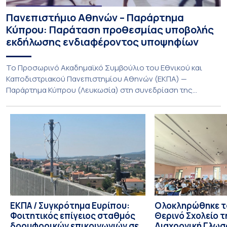
Πανεπιστήμιο Αθηνών – Παράρτημα
Κύπρου: Παράταση προθεσμίας υποβολής
εκδήλωσης ενδιαφέροντος υποψηφίων
Το Προσωρινό Ακαδημαϊκό Συμβούλιο του Εθνικού και
Καποδιστριακού Πανεπιστημίου Αθηνών (ΕΚΠΑ) —
Παράρτημα Κύπρου (Λευκωσία) στη συνεδρίαση της
Πέμπτης 23 Ιουλίου 2026, αποφασίζει ομόφωνα την
παράταση της προθεσμίας υποβολής εκδήλωσης
ενδιαφέροντος για την φοίτηση σε Προγράμματα Σπουδών,
Τμημάτων του Πανεπιστημίου μας στο Παράρτημα Κύπρου
για το ακαδημαϊκό έτος 2026-2027, έως τη Δευτέρα 31
Αυγούστου 2026. […]
ΕΚΠΑ / Συγκρότημα Ευρίπου:
Ολοκληρώθηκε το
Φοιτητικός επίγειος σταθμός
Θερινό Σχολείο τ
δορυφορικών επικοινωνιών σε
Διαχρονική Γλωσ