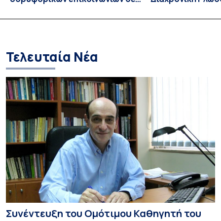
λειτουργία!
CIVIS BIP Course
Linguistics in th
με συντονισμό τ
Τελευταία Νέα
Συνέντευξη του Ομότιμου Καθηγητή του