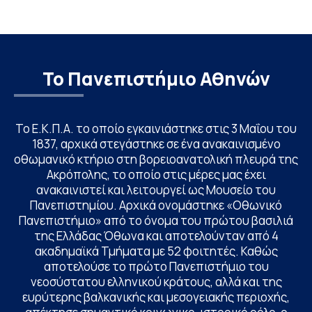
Johns Hopkins Un
Columbia Univers
Το Πανεπιστήμιο Αθηνών
Το Ε.Κ.Π.Α. το οποίο εγκαινιάστηκε στις 3 Μαΐου του
1837, αρχικά στεγάστηκε σε ένα ανακαινισμένο
οθωμανικό κτήριο στη βορειοανατολική πλευρά της
Ακρόπολης, το οποίο στις μέρες μας έχει
ανακαινιστεί και λειτουργεί ως Μουσείο του
Πανεπιστημίου. Αρχικά ονομάστηκε «Οθωνικό
Πανεπιστήμιο» από το όνομα του πρώτου βασιλιά
της Ελλάδας Όθωνα και αποτελούνταν από 4
ακαδημαϊκά Τμήματα με 52 φοιτητές. Καθώς
αποτελούσε το πρώτο Πανεπιστήμιο του
νεοσύστατου ελληνικού κράτους, αλλά και της
ευρύτερης βαλκανικής και μεσογειακής περιοχής,