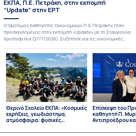
ΕΚΠΑ, Π.Ε. Πετράκη, στην εκπομπή
“Update” στην ΕΡΤ
O Ομότιμος Καθηγητής Οικονομικών Π. Ε. Πετράκης ήταν
προσκεκλημένος στην εκπομπή «Update» με τη Σταυρούλα
Χριστοφιλέα (27/7/2026). Συζήτησε για τις οικονομικές
συνέπειες στην ενέργεια για την Ελλάδα και, γενικότερα, την
Ευρώπη από τις εξελίξεις στον πόλεμο ΗΠΑ – Ιράν, καθώς
και για τη διακύμανση των τιμών στα καύσιμα. Για να δείτε τη
συνέντευξη, πατήστε εδώ.
Θερινό Σχολείο ΕΚΠΑ: «Κοσμικές
Eπίσκεψη του Π
εκρήξεις, γεωδιάστημα,
καθηγητή Π. Μυρ
ατμόσφαιρα: φυσικές
Αντιπροέδρου κα
ιδιότητες, σύζευξη και
Καϊτελίδου του 
βιολογικές επιδράσεις»
Νοσηλευτικής το