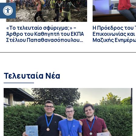
Ανοίξτε τη γραμμή εργαλείων
«Το τελευταίο σφύριγμα;» –
Η Πρόεδρος του
Άρθρο του Καθηγητή του ΕΚΠΑ
Επικοινωνίας κα
Στέλιου Παπαθανασόπουλου
Μαζικής Ενημέρ
στην εφημερίδα «ΤΑ ΝΕΑ»
Πανεπιστημίου Α
Καθηγήτρια Λίζα 
την απαγόρευση 
media σε ανηλίκ
Τελευταία Νέα