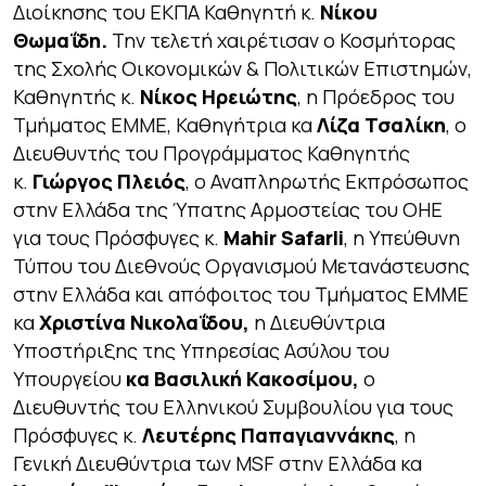
Διοίκησης του ΕΚΠΑ Καθηγητή κ.
Νίκου
Θωμαΐδη.
Την τελετή χαιρέτισαν ο Κοσμήτορας
της Σχολής Οικονομικών & Πολιτικών Επιστημών,
Καθηγητής κ.
Νίκος Ηρειώτης
, η Πρόεδρος του
Τμήματος ΕΜΜΕ, Καθηγήτρια κα
Λίζα Τσαλίκη
, ο
Διευθυντής του Προγράμματος Καθηγητής
κ.
Γιώργος Πλειός
, ο Αναπληρωτής Εκπρόσωπος
στην Ελλάδα της Ύπατης Αρμοστείας του ΟΗΕ
για τους Πρόσφυγες κ.
Mahir
Safarli
, η Υπεύθυνη
Τύπου του Διεθνούς Οργανισμού Μετανάστευσης
στην Ελλάδα και απόφοιτος του Τμήματος ΕΜΜΕ
κα
Χριστίνα Νικολαΐδου,
η Διευθύντρια
Υποστήριξης της Υπηρεσίας Ασύλου του
Υπουργείου
κα Βασιλική Κακοσίμου,
ο
Διευθυντής του Ελληνικού Συμβουλίου για τους
Πρόσφυγες κ.
Λευτέρης Παπαγιαννάκης
, η
Γενική Διευθύντρια των MSF στην Ελλάδα κα