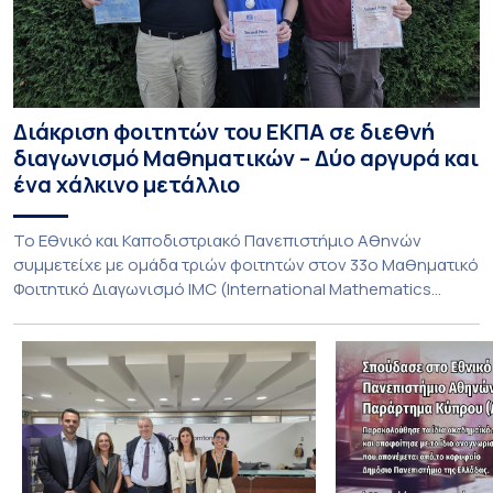
Διάκριση φοιτητών του ΕΚΠΑ σε διεθνή
διαγωνισμό Μαθηματικών – Δύο αργυρά και
ένα χάλκινο μετάλλιο
To Εθνικό και Καποδιστριακό Πανεπιστήμιο Αθηνών
συμμετείχε με ομάδα τριών φοιτητών στον 33ο Μαθηματικό
Φοιτητικό Διαγωνισμό IMC (International Mathematics
Competition), ο οποίος πραγματοποιήθηκε στις 29 και 30
Ιουλίου στο Blagoevgrad της Βουλγαρίας. Σε αυτόν
συμμετείχαν 447 φοιτητές εκπροσωπώντας 135
πανεπιστήμια από 46 χώρες. Από την Ελλάδα, συμμετείχαν
επίσης το Εθνικό Μετσόβιο Πολυτεχνείο, το Αριστοτέλειο
Πανεπιστήμιο […]