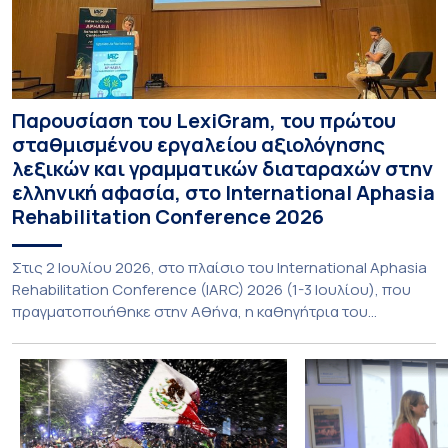
Παρουσίαση του LexiGram, του πρώτου
σταθμισμένου εργαλείου αξιολόγησης
λεξικών και γραμματικών διαταραχών στην
ελληνική αφασία, στο International Aphasia
Rehabilitation Conference 2026
Στις 2 Ιουλίου 2026, στο πλαίσιο του International Aphasia
Rehabilitation Conference (IARC) 2026 (1-3 Ιουλίου), που
πραγματοποιήθηκε στην Αθήνα, η καθηγήτρια του
Τμήματος Φιλολογίας του Εθνικού και Καποδιστριακού
Πανεπιστημίου Αθηνών, Σπυριδούλα Βαρλοκώστα,
παρουσίασε το LexiGram, ένα καινοτόμο, σταθμισμένο
εργαλείο αξιολόγησης των λεξικών και γραμματικών
διαταραχών σε ελληνόφωνους ασθενείς με αφασία. Η
αφασία είναι επίκτητη γλωσσική […]