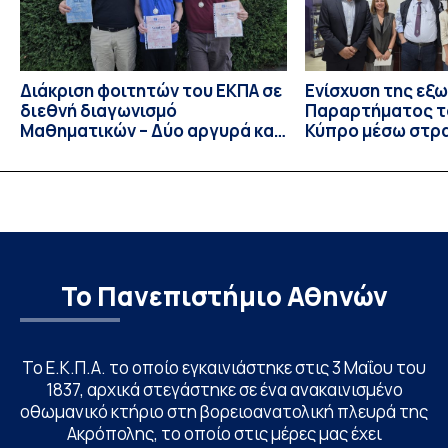
Διάκριση φοιτητών του ΕΚΠΑ σε
Ενίσχυση της εξ
διεθνή διαγωνισμό
Παραρτήματος τ
Μαθηματικών – Δύο αργυρά και
Κύπρο μέσω στρ
ένα χάλκινο μετάλλιο
συνεργασιών
Το Πανεπιστήμιο Αθηνών
Το Ε.Κ.Π.Α. το οποίο εγκαινιάστηκε στις 3 Μαΐου του
1837, αρχικά στεγάστηκε σε ένα ανακαινισμένο
οθωμανικό κτήριο στη βορειοανατολική πλευρά της
Ακρόπολης, το οποίο στις μέρες μας έχει