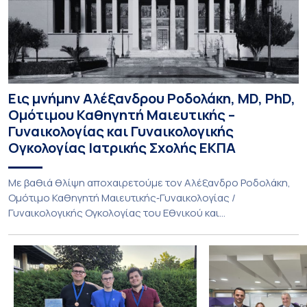
Εις μνήμην Αλέξανδρου Ροδολάκη, MD, PhD,
Ομότιμου Καθηγητή Μαιευτικής –
Γυναικολογίας και Γυναικολογικής
Ογκολογίας Ιατρικής Σχολής ΕΚΠΑ
Με βαθιά θλίψη αποχαιρετούμε τον Αλέξανδρο Ροδολάκη,
Ομότιμο Καθηγητή Μαιευτικής‑Γυναικολογίας /
Γυναικολογικής Ογκολογίας του Εθνικού και
Καποδιστριακού Πανεπιστημίου Αθηνών και επί σειρά ετών
Διευθυντή της Α’ Μαιευτικής και Γυναικολογικής Κλινικής,
στο Νοσοκομείο «Αλεξάνδρα». Η διαδρομή του υπήρξε
συνεχής και ανοδική μέσα στην ίδια Κλινική, την οποία
υπηρέτησε από κάθε θέση: Επιμελητής Β’ Ε.Σ.Υ.
(1997‑2002), Επίκουρος […]