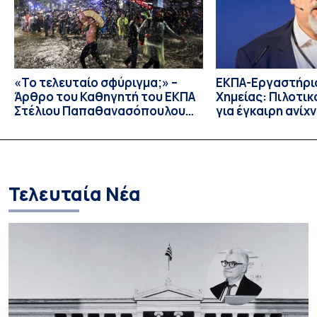
«Το τελευταίο σφύριγμα;» –
ΕΚΠΑ-Εργαστήριο
Άρθρο του Καθηγητή του ΕΚΠΑ
Χημείας: Πιλοτι
Στέλιου Παπαθανασόπουλου
για έγκαιρη ανίχ
στην εφημερίδα «ΤΑ ΝΕΑ»
μικροβιακής αντ
Συνέντευξη του 
Θωμαΐδη στο ΑΠ
Τελευταία Νέα