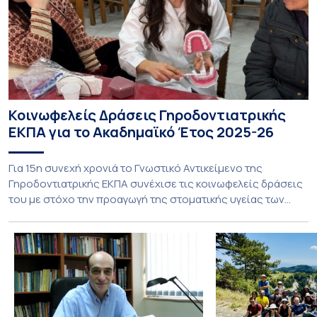
Κοινωφελείς Δράσεις Γηροδοντιατρικής
ΕΚΠΑ για το Ακαδημαϊκό Έτος 2025-26
Για 15η συνεχή χρονιά το Γνωστικό Αντικείμενο της
Γηροδοντιατρικής ΕΚΠΑ συνέχισε τις κοινωφελείς δράσεις
του με στόχο την προαγωγή της στοματικής υγείας των
ευάλωτων ηλικιωμένων συμπολιτών μας. Το πρόγραμμα της
υποχρεωτικής «κοινωφελούς μάθησης» στο μάθημα της
Γηροδοντιατρικής 10ου εξαμήνου, περιλάμβανε
εκπαιδευτικές δραστηριότητες στο Γηροκομείο-
Πτωχοκομείο Αθηνών, στο Οδοντιατρικό Τμήμα/Μονάδα
ΑΜΕΑ Ενηλίκων Ασκληπιείου Βούλας, στο Κέντρο
Γηριατρικής […]