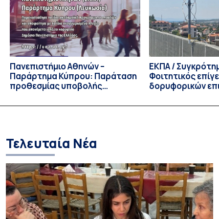
Πολιτικών Επιστημών, Καθηγητής Νικόλαος Ηρειώτης, και ο
Πρόεδρος του Τμήματος […]
Πανεπιστήμιο Αθηνών –
ΕΚΠΑ / Συγκρότη
Παράρτημα Κύπρου: Παράταση
Φοιτητικός επίγ
προθεσμίας υποβολής
δορυφορικών επι
εκδήλωσης ενδιαφέροντος
λειτουργία!
υποψηφίων
Τελευταία Νέα