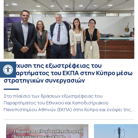
Ανοίξτε τη γραμμή εργαλείων
Ενίσχυση της εξωστρέφειας του
Παραρτήματος του ΕΚΠΑ στην Κύπρο μέσω
στρατηγικών συνεργασιών
Στο πλαίσιο των δράσεων εξωστρέφειας του
Παραρτήματος του Εθνικού και Καποδιστριακού
Πανεπιστημίου Αθηνών (ΕΚΠΑ) στην Κύπρο και ενόψει της
έναρξης των προπτυχιακών προγραμμάτων σπουδών του
Τμήματος Οικονομικών Επιστημών και του Τμήματος
Διοίκησης Επιχειρήσεων και Οργανισμών τον Σεπτέμβριο
του 2026, ο Κοσμήτορας της Σχολής Οικονομικών και