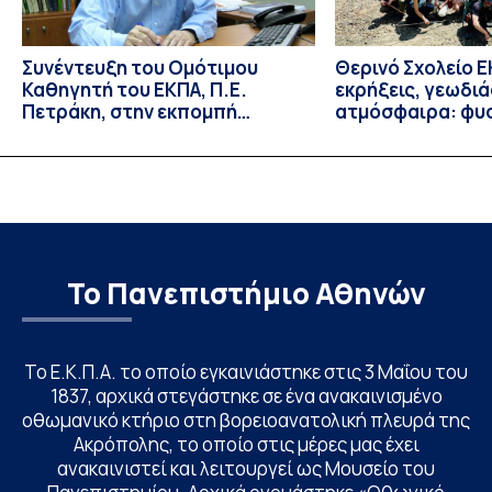
Συνέντευξη του Ομότιμου
Θερινό Σχολείο Ε
Καθηγητή του ΕΚΠΑ, Π.Ε.
εκρήξεις, γεωδι
Πετράκη, στην εκπομπή
ατμόσφαιρα: φυ
“Update” στην ΕΡΤ
ιδιότητες, σύζευ
βιολογικές επιδ
Το Πανεπιστήμιο Αθηνών
Το Ε.Κ.Π.Α. το οποίο εγκαινιάστηκε στις 3 Μαΐου του
1837, αρχικά στεγάστηκε σε ένα ανακαινισμένο
οθωμανικό κτήριο στη βορειοανατολική πλευρά της
Ακρόπολης, το οποίο στις μέρες μας έχει
ανακαινιστεί και λειτουργεί ως Μουσείο του