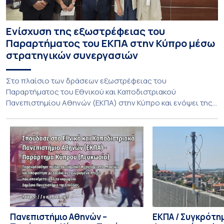
Ενίσχυση της εξωστρέφειας του
Παραρτήματος του ΕΚΠΑ στην Κύπρο μέσω
στρατηγικών συνεργασιών
Στο πλαίσιο των δράσεων εξωστρέφειας του
Παραρτήματος του Εθνικού και Καποδιστριακού
Πανεπιστημίου Αθηνών (ΕΚΠΑ) στην Κύπρο και ενόψει της
έναρξης των προπτυχιακών προγραμμάτων σπουδών του
Τμήματος Οικονομικών Επιστημών και του Τμήματος
Διοίκησης Επιχειρήσεων και Οργανισμών τον Σεπτέμβριο
του 2026, ο Κοσμήτορας της Σχολής Οικονομικών και
Πολιτικών Επιστημών, Καθηγητής Νικόλαος Ηρειώτης, και ο
Πρόεδρος του Τμήματος […]
Πανεπιστήμιο Αθηνών –
ΕΚΠΑ / Συγκρότη