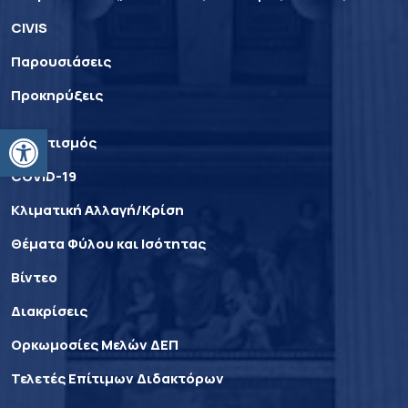
CIVIS
Παρουσιάσεις
Προκηρύξεις
Ανοίξτε τη γραμμή εργαλείων
Αθλητισμός
COVID-19
Κλιματική Αλλαγή/Κρίση
Θέματα Φύλου και Ισότητας
Βίντεο
Διακρίσεις
Ορκωμοσίες Μελών ΔΕΠ
Τελετές Επίτιμων Διδακτόρων