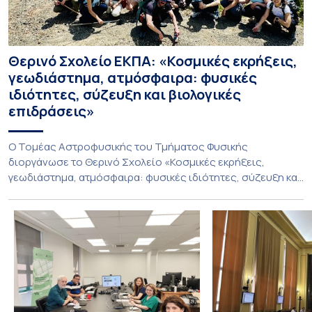
Θερινό Σχολείο ΕΚΠΑ: «Κοσμικές εκρήξεις,
γεωδιάστημα, ατμόσφαιρα: φυσικές
ιδιότητες, σύζευξη και βιολογικές
επιδράσεις»
Ο Τομέας Αστροφυσικής του Τμήματος Φυσικής
διοργάνωσε το Θερινό Σχολείο «Κοσμικές εκρήξεις,
γεωδιάστημα, ατμόσφαιρα: φυσικές ιδιότητες, σύζευξη και
βιολογικές επιδράσεις», που πραγματοποιήθηκε στις 10-13
Ιουλίου 2026 υπό τον συντονισμό του Καθηγητή Ιωάννη
Δαγκλή. Το Σχολείο φιλοξενήθηκε από το Ίδρυμα της
Βουλής των Ελλήνων για τον Κοινοβουλευτισμό και τη
Δημοκρατία στο Πάρκο Εθνικής Συμφιλίωσης, σε
απομακρυσμένο […]