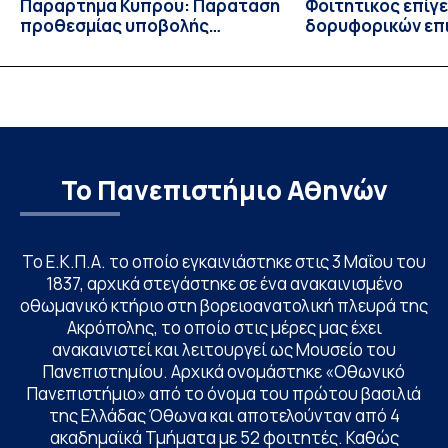
Παράρτημα Κύπρου: Παράταση
Φοιτητικός επίγ
προθεσμίας υποβολής
δορυφορικών επι
εκδήλωσης ενδιαφέροντος
λειτουργία!
υποψηφίων
Το Πανεπιστήμιο Αθηνών
Το Ε.Κ.Π.Α. το οποίο εγκαινιάστηκε στις 3 Μαΐου του
1837, αρχικά στεγάστηκε σε ένα ανακαινισμένο
οθωμανικό κτήριο στη βορειοανατολική πλευρά της
Ακρόπολης, το οποίο στις μέρες μας έχει
ανακαινιστεί και λειτουργεί ως Μουσείο του
Πανεπιστημίου. Αρχικά ονομάστηκε «Οθωνικό
Πανεπιστήμιο» από το όνομα του πρώτου βασιλιά
της Ελλάδας Όθωνα και αποτελούνταν από 4
ακαδημαϊκά Τμήματα με 52 φοιτητές. Καθώς