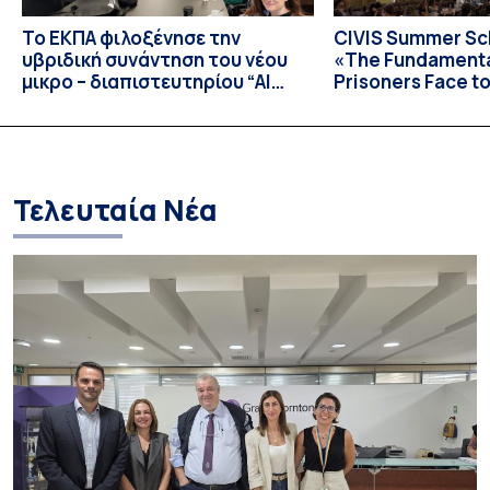
Το ΕΚΠΑ φιλοξένησε την
CIVIS Summer Sch
υβριδική συνάντηση του νέου
«The Fundamental
μικρο – διαπιστευτηρίου “AI
Prisoners Face to
Tools for Audiovisual Content
International C
Creation”
Prison Realities 
Necessary Evolut
and Repression 
Τελευταία Νέα