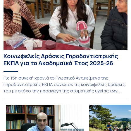
Κοινωφελείς Δράσεις Γηροδοντιατρικής
ΕΚΠΑ για το Ακαδημαϊκό Έτος 2025-26
Για 15η συνεχή χρονιά το Γνωστικό Αντικείμενο της
Γηροδοντιατρικής ΕΚΠΑ συνέχισε τις κοινωφελείς δράσεις
του με στόχο την προαγωγή της στοματικής υγείας των
ευάλωτων ηλικιωμένων συμπολιτών μας. Το πρόγραμμα της
υποχρεωτικής «κοινωφελούς μάθησης» στο μάθημα της
Γηροδοντιατρικής 10ου εξαμήνου, περιλάμβανε
εκπαιδευτικές δραστηριότητες στο Γηροκομείο-
Πτωχοκομείο Αθηνών, στο Οδοντιατρικό Τμήμα/Μονάδα
ΑΜΕΑ Ενηλίκων Ασκληπιείου Βούλας, στο Κέντρο