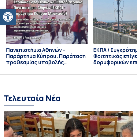
Διοίκησης Επιχειρήσεων και Οργανισμών τον Σεπτέμβριο
του 2026, ο Κοσμήτορας της Σχολής Οικονομικών και
Ανοίξτε τη γραμμή εργαλείων
Πολιτικών Επιστημών, Καθηγητής Νικόλαος Ηρειώτης, και ο
Πρόεδρος του Τμήματος […]
Πανεπιστήμιο Αθηνών –
ΕΚΠΑ / Συγκρότη
Παράρτημα Κύπρου: Παράταση
Φοιτητικός επίγ
προθεσμίας υποβολής
δορυφορικών επι
εκδήλωσης ενδιαφέροντος
λειτουργία!
υποψηφίων
Τελευταία Νέα