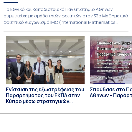
To Εθνικό και Καποδιστριακό Πανεπιστήμιο Αθηνών
συμμετείχε με ομάδα τριών φοιτητών στον 33ο Μαθηματικό
Φοιτητικό Διαγωνισμό IMC (International Mathematics
Competition), ο οποίος πραγματοποιήθηκε στις 29 και 30
Ιουλίου στο Blagoevgrad της Βουλγαρίας. Σε αυτόν
συμμετείχαν 447 φοιτητές εκπροσωπώντας 135
πανεπιστήμια από 46 χώρες. Από την Ελλάδα, συμμετείχαν
επίσης το Εθνικό Μετσόβιο Πολυτεχνείο, το Αριστοτέλειο
Πανεπιστήμιο […]
Ενίσχυση της εξωστρέφειας του
Σπούδασε στο Π
Παραρτήματος του ΕΚΠΑ στην
Αθηνών – Παράρ
Κύπρο μέσω στρατηγικών
συνεργασιών