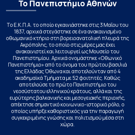
Το Πανεπιστήμιο Αθηνών
Το Ε.Κ.Π.Α. το οποίο εγκαινιάστηκε στις 3 Μαΐου του
1837, αρχικά στεγάστηκε σε ένα ανακαινισμένο
οθωμανικό κτήριο στη βορειοανατολική πλευρά της
Ακρόπολης, το οποίο στις μέρες μας έχει
ανακαινιστεί και λειτουργεί ως Μουσείο του
Πανεπιστημίου. Αρχικά ονομάστηκε «Οθωνικό
Πανεπιστήμιο» από το όνομα του πρώτου βασιλιά
της Ελλάδας Όθωνα και αποτελούνταν από 4
ακαδημαϊκά Τμήματα με 52 φοιτητές. Καθώς
αποτελούσε το πρώτο Πανεπιστήμιο του
νεοσύστατου ελληνικού κράτους, αλλά και της
ευρύτερης βαλκανικής και μεσογειακής περιοχής,
απέκτησε σημαντικό κοινωνικο-ιστορικό ρόλο, ο
οποίος υπήρξε καθοριστικός για την παραγωγή
συγκεκριμένης γνώσης και πολιτισμού μέσα στη
χώρα.