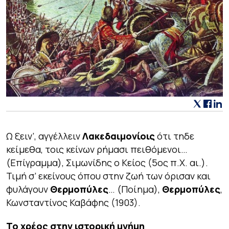
Ω ξειν’, αγγέλλειν
Λακεδαιμονίοις
ότι τηδε
κείμεθα, τοις κείνων ρήμασι πειθόμενοι…
(Επίγραμμα), Σιμωνίδης ο Κείος (5ος π.Χ. αι.).
Τιμή σ’ εκείνους όπου στην ζωή των όρισαν και
φυλάγουν
Θερμοπύλες
… (Ποίημα),
Θερμοπύλες
,
Κωνσταντίνος Καβάφης (1903).
Το χρέος στην ιστορική μνήμη