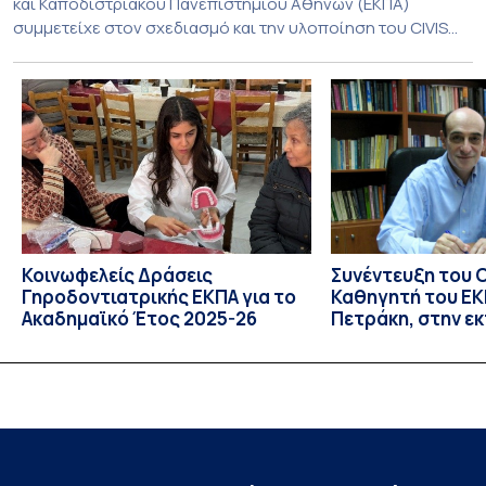
και Καποδιστριακού Πανεπιστημίου Αθηνών (ΕΚΠΑ)
συμμετείχε στον σχεδιασμό και την υλοποίηση του CIVIS
Blended Intensive Programme (BIP) με τίτλο «Transformative
Libraries and Participatory Culture” (IMOTION), το οποίο
πραγματοποιήθηκε με διαδικτυακές και δια ζώσης
εκπαιδευτικές δράσεις από τις 3 Ιουνίου έως τις 10 Ιουλίου
2026. Το πρόγραμμα αποτελεί […]
Κοινωφελείς Δράσεις
Συνέντευξη του 
Γηροδοντιατρικής ΕΚΠΑ για το
Καθηγητή του ΕΚΠ
Ακαδημαϊκό Έτος 2025-26
Πετράκη, στην ε
“Update” στην Ε