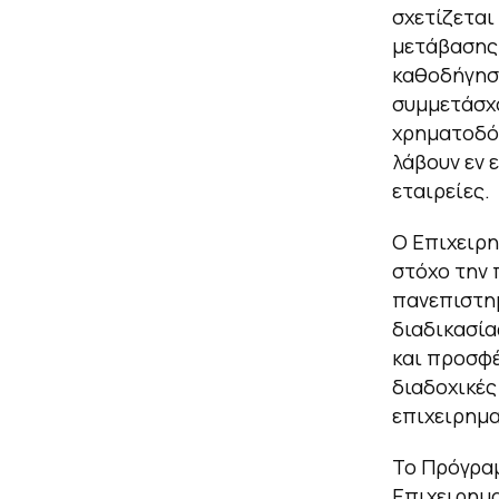
σχετίζεται
μετάβασης 
καθοδήγηση
συμμετάσχο
χρηματοδότ
λάβουν εν 
εταιρείες.
Ο Επιχειρη
στόχο την 
πανεπιστημ
διαδικασία
και προσφέ
διαδοχικές
επιχειρημα
Το Πρόγραμ
Επιχειρημα