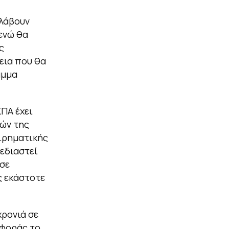
 λάβουν
ενώ θα
ς
εια που θα
αμμα
ΠΑ έχει
ών της
ιρηματικής
χεδιαστεί
σε
ς εκάστοτε
χρονιά σε
αφοράς το