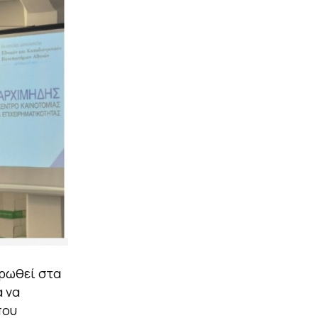
ρωθεί στα
α να
που