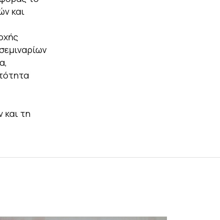
ών και
οχής
 σεμιναρίων
α,
ατότητα
 και τη