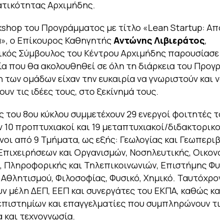
ατικότητας Αρχιμήδης.
kshop του Προγράμματος με τίτλο «Lean Startup: Απ
», ο Επίκουρος Καθηγητής
Αντώνης Λιβιεράτος
,
κός Σύμβουλος του Κέντρου Αρχιμήδης παρουσίασε
α που θα ακολουθηθεί σε όλη τη διάρκεια του Προγ
η των ομάδων είχαν την ευκαιρία να γνωριστούν και 
υν τις ιδέες τους, στο ξεκίνημά τους.
ς του 8ου κύκλου συμμετέχουν 29 ενεργοί φοιτητές τ
 10 προπτυχιακοί και 19 μεταπτυχιακοί/διδακτορικο
οι από 9 Τμήματα, ως εξής: Γεωλογίας και Γεωπερι
Επιχειρήσεων και Οργανισμών, Νοσηλευτικής, Οικον
 Πληροφορικής και Τηλεπικοινωνιών, Επιστήμης Φ
 Αθλητισμού, Φιλοσοφίας, Φυσικό, Χημικό. Ταυτόχρο
ν μέλη ΔΕΠ, ΕΕΠ και συνεργάτες του ΕΚΠΑ, καθώς κα
πιστημίων και επαγγελματίες που συμπληρώνουν τι
α και τεχνογνωσία.